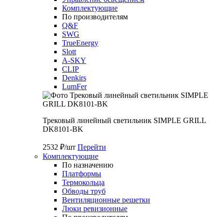
Комплектующие
По производителям
Q&F
SWG
TrueEnergy
Slott
A-SKY
CLIP
Denkirs
LumFer
Трековый линейный светильник SIMPLE GRILL
DK8101-BK
2532 ₽/шт
Перейти
Комплектующие
По назначению
Платформы
Термокольца
Обводы труб
Вентиляционные решетки
Люки ревизионные