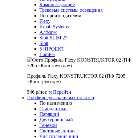
Комплектующие
Трековые системы освещения
По производителям
Flexy
Kraab Systems
Алформ
Slott SLIM 27
Slott
5+ПРОЕКТ
LumFer
Профиль Flexy KONSTRUKTOR 02 (ПФ 7205
«Конструктор»)
546 р/пог. м
Перейти
Профиль для тканевых полотен
По назначению
Стандартные
Парящий
Двухуровневый
Теневой
Световые линии
Для создания ниш