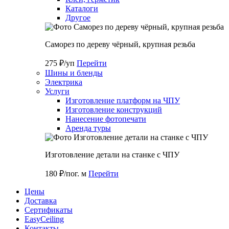
Каталоги
Другое
Саморез по дереву чёрный, крупная резьба
275 ₽/уп
Перейти
Шины и бленды
Электрика
Услуги
Изготовление платформ на ЧПУ
Изготовление конструкций
Нанесение фотопечати
Аренда туры
Изготовление детали на станке с ЧПУ
180 ₽/пог. м
Перейти
Цены
Доставка
Cертификаты
EasyCeiling
Контакты