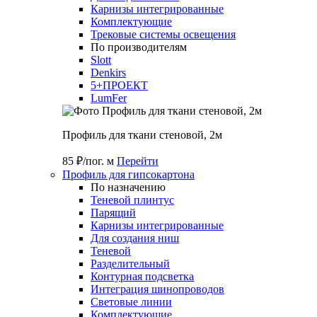
Карнизы интегрированные
Комплектующие
Трековые системы освещения
По производителям
Slott
Denkirs
5+ПРОЕКТ
LumFer
Профиль для ткани стеновой, 2м
85 ₽/пог. м
Перейти
Профиль для гипсокартона
По назначению
Теневой плинтус
Парящий
Карнизы интегрированные
Для создания ниш
Теневой
Разделительный
Контурная подсветка
Интеграция шинопроводов
Световые линии
Комплектующие