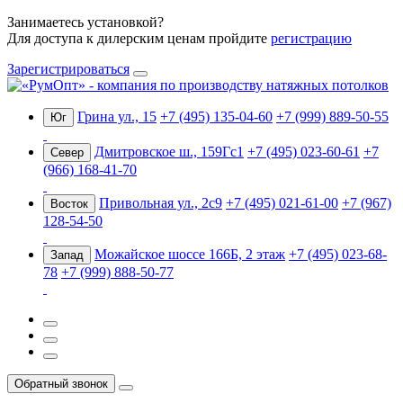
Занимаетесь установкой?
Для доступа к дилерским ценам пройдите
регистрацию
Зарегистрироваться
Грина ул., 15
+7 (495) 135-04-60
+7 (999) 889-50-55
Юг
Дмитровское ш., 159Гс1
+7 (495) 023-60-61
+7
Север
(966) 168-41-70
Привольная ул., 2с9
+7 (495) 021-61-00
+7 (967)
Восток
128-54-50
Можайское шоссе 166Б, 2 этаж
+7 (495) 023-68-
Запад
78
+7 (999) 888-50-77
Обратный звонок