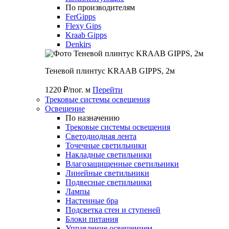
По производителям
FerGipps
Flexy Gips
Kraab Gipps
Denkirs
Теневой плинтус KRAAB GIPPS, 2м
1220 ₽/пог. м
Перейти
Трековые системы освещения
Освещение
По назначению
Трековые системы освещения
Светодиодная лента
Точечные светильники
Накладные светильники
Влагозащищенные светильники
Линейные светильники
Подвесные светильники
Лампы
Настенные бра
Подсветка стен и ступеней
Блоки питания
Управление освещением