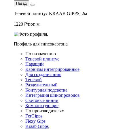
Назад
Теневой плинтус KRAAB GIPPS, 2м
1220 ₽/пог. м
Профиль для гипсокартона
По назначению
Теневой плинтус
Парящий
Карнизы интегрированные
Для создания ниш
Теневой
Разделительный
Контурная подсветка
Интеграция шинопроводов
Световые линии
Комплектующие
По производителям
FerGipps
Flexy Gips
Kraab Gipps