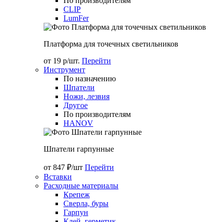
По производителям
CLIP
LumFer
Платформа для точечных светильников
от 19 р/шт.
Перейти
Инструмент
По назначению
Шпатели
Ножи, лезвия
Другое
По производителям
HANOV
Шпатели гарпунные
от 847 ₽/шт
Перейти
Вставки
Расходные материалы
Крепеж
Сверла, буры
Гарпун
Клей, герметик