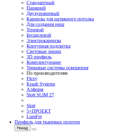
Стандартный
Парящий
Двухуровневый
Карнизы для натяжного потолка
Для создания ниш
Теневой
Бесщелевой
Электрокарнизы
Контурная подсветка
Световые линии
3D профиль
Комплектующие
Трековые системы освещения
По производителям
Flexy
Kraab Systems
Алформ
Slott SLIM 27
Slott
5+ПРОЕКТ
LumFer
Профиль для тканевых полотен
Назад