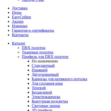
Доставка
Цены
EasyCeiling
Акции
Новинки
Гарантия и сертификаты
Контакты
Каталог
ПВХ полотна
Тканевые полотна
Профиль для ПВХ полотен
По назначению
Стандартный
Парящий
Двухуровневый
Карнизы для натяжного потолка
Для создания ниш
Теневой
Бесщелевой
Электрокарнизы
Контурная подсветка
Световые линии
3D профиль