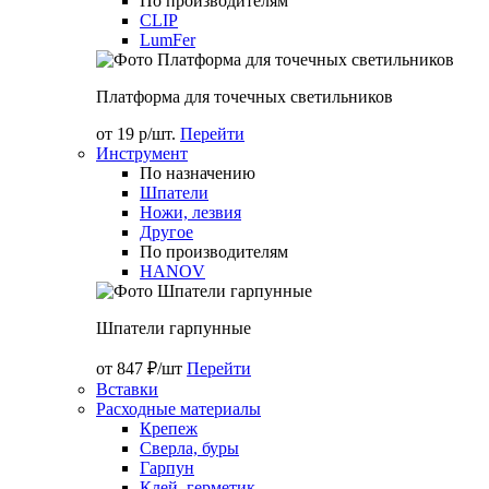
По производителям
CLIP
LumFer
Платформа для точечных светильников
от 19 р/шт.
Перейти
Инструмент
По назначению
Шпатели
Ножи, лезвия
Другое
По производителям
HANOV
Шпатели гарпунные
от 847 ₽/шт
Перейти
Вставки
Расходные материалы
Крепеж
Сверла, буры
Гарпун
Клей, герметик