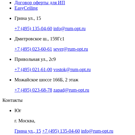
Договор оферты для ИП
EasyCeiling
Грина ул., 15
+7 (495) 135-04-60
info@rum-opt.ru
Дмитровское ш., 159Гс1
+7 (495) 023-60-61
sever@rum-opt.ru
Привольная ул., 2с9
+7 (495) 021-61-00
vostok@rum-opt.ru
Можайское шоссе 166Б, 2 этаж
+7 (495) 023-68-78
zapad@rum-opt.ru
Контакты
Юг
г. Москва,
Грина ул., 15
+7 (495) 135-04-60
info@rum-opt.ru