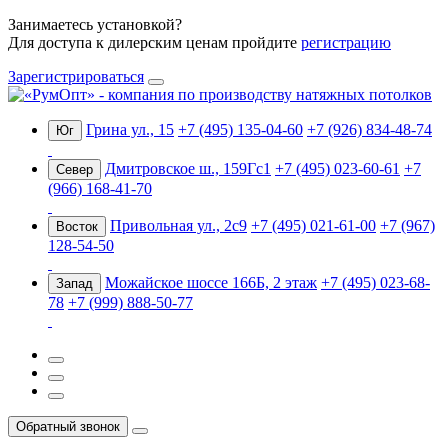
Занимаетесь установкой?
Для доступа к дилерским ценам пройдите
регистрацию
Зарегистрироваться
Грина ул., 15
+7 (495) 135-04-60
+7 (926) 834-48-74
Юг
Дмитровское ш., 159Гс1
+7 (495) 023-60-61
+7
Север
(966) 168-41-70
Привольная ул., 2с9
+7 (495) 021-61-00
+7 (967)
Восток
128-54-50
Можайское шоссе 166Б, 2 этаж
+7 (495) 023-68-
Запад
78
+7 (999) 888-50-77
Обратный звонок