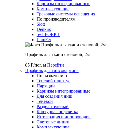
Карнизы интегрированные
Комплектующие
Трековые системы освещения
По производителям
Slott
Denkirs
5+ПРОЕКТ
LumFer
Профиль для ткани стеновой, 2м
85 ₽/пог. м
Перейти
Профиль для гипсокартона
По назначению
Теневой плинтус
Парящий
Карнизы интегрированные
Для создания ниш
Теневой
Разделительный
Контурная подсветка
Интеграция шинопроводов
Световые линии
Комплектующие