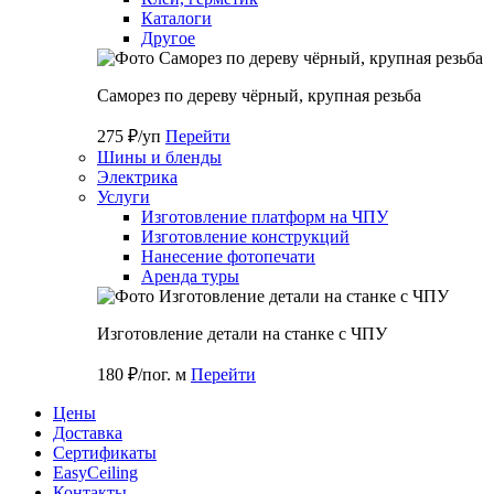
Каталоги
Другое
Саморез по дереву чёрный, крупная резьба
275 ₽/уп
Перейти
Шины и бленды
Электрика
Услуги
Изготовление платформ на ЧПУ
Изготовление конструкций
Нанесение фотопечати
Аренда туры
Изготовление детали на станке с ЧПУ
180 ₽/пог. м
Перейти
Цены
Доставка
Cертификаты
EasyCeiling
Контакты