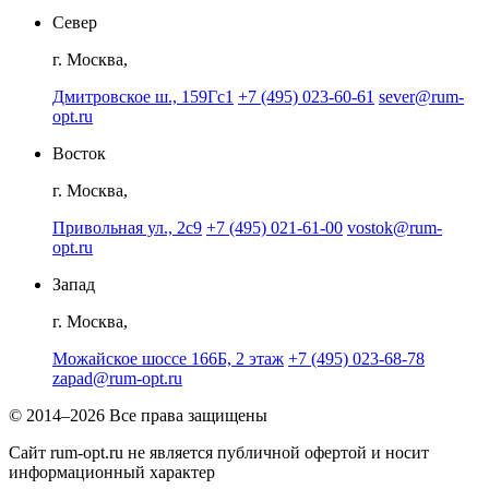
Север
г. Москва,
Дмитровское ш., 159Гс1
+7 (495) 023-60-61
sever@rum-
opt.ru
Восток
г. Москва,
Привольная ул., 2с9
+7 (495) 021-61-00
vostok@rum-
opt.ru
Запад
г. Москва,
Можайское шоссе 166Б, 2 этаж
+7 (495) 023-68-78
zapad@rum-opt.ru
© 2014–2026 Все права защищены
Сайт rum-opt.ru не является публичной офертой и носит
информационный характер