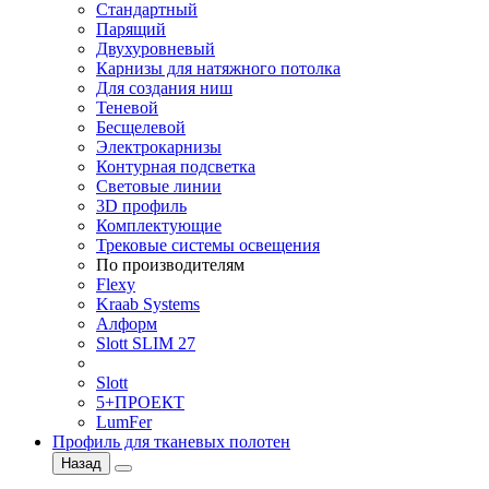
Стандартный
Парящий
Двухуровневый
Карнизы для натяжного потолка
Для создания ниш
Теневой
Бесщелевой
Электрокарнизы
Контурная подсветка
Световые линии
3D профиль
Комплектующие
Трековые системы освещения
По производителям
Flexy
Kraab Systems
Алформ
Slott SLIM 27
Slott
5+ПРОЕКТ
LumFer
Профиль для тканевых полотен
Назад