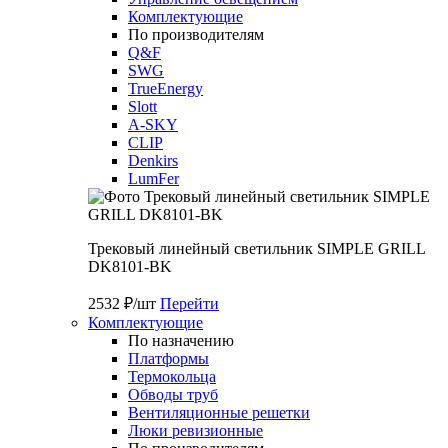
Комплектующие
По производителям
Q&F
SWG
TrueEnergy
Slott
A-SKY
CLIP
Denkirs
LumFer
Трековый линейный светильник SIMPLE GRILL
DK8101-BK
2532 ₽/шт
Перейти
Комплектующие
По назначению
Платформы
Термокольца
Обводы труб
Вентиляционные решетки
Люки ревизионные