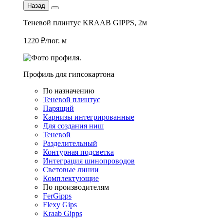
Назад
Теневой плинтус KRAAB GIPPS, 2м
1220 ₽/пог. м
Профиль для гипсокартона
По назначению
Теневой плинтус
Парящий
Карнизы интегрированные
Для создания ниш
Теневой
Разделительный
Контурная подсветка
Интеграция шинопроводов
Световые линии
Комплектующие
По производителям
FerGipps
Flexy Gips
Kraab Gipps