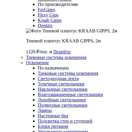
По производителям
FerGipps
Flexy Gips
Kraab Gipps
Denkirs
Теневой плинтус KRAAB GIPPS, 2м
1220 ₽/пог. м
Перейти
Трековые системы освещения
Освещение
По назначению
Трековые системы освещения
Светодиодная лента
Точечные светильники
Накладные светильники
Влагозащищенные светильники
Линейные светильники
Подвесные светильники
Лампы
Настенные бра
Подсветка стен и ступеней
Блоки питания
Управление освещением