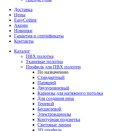
Доставка
Цены
EasyCeiling
Акции
Новинки
Гарантия и сертификаты
Контакты
Каталог
ПВХ полотна
Тканевые полотна
Профиль для ПВХ полотен
По назначению
Стандартный
Парящий
Двухуровневый
Карнизы для натяжного потолка
Для создания ниш
Теневой
Бесщелевой
Электрокарнизы
Контурная подсветка
Световые линии
3D профиль