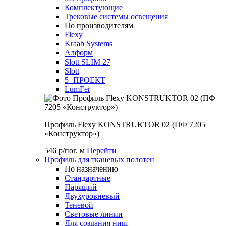
Комплектующие
Трековые системы освещения
По производителям
Flexy
Kraab Systems
Алформ
Slott SLIM 27
Slott
5+ПРОЕКТ
LumFer
Профиль Flexy KONSTRUKTOR 02 (ПФ 7205
«Конструктор»)
546 р/пог. м
Перейти
Профиль для тканевых полотен
По назначению
Стандартные
Парящий
Двухуровневый
Теневой
Световые линии
Для создания ниш