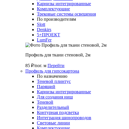
Карнизы интегрированные
Комплектующие
Трековые системы освещения
По производителям
Slott
Denkirs
5+ПРОЕКТ
LumFer
Профиль для ткани стеновой, 2м
85 ₽/пог. м
Перейти
Профиль для гипсокартона
По назначению
Теневой плинтус
Парящий
Карнизы интегрированные
Для создания ниш
Теневой
Разделительный
Контурная подсветка
Интеграция шинопроводов
Световые линии
Комплектующие