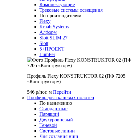
Комплектующие
Трековые системы освещения
По производителям
Flexy
Kraab Systems
Алформ
Slott SLIM 27
Slott
5+ПРОЕКТ
LumFer
Профиль Flexy KONSTRUKTOR 02 (ПФ 7205
«Конструктор»)
546 р/пог. м
Перейти
Профиль для тканевых полотен
По назначению
Стандартные
Парящий
Двухуровневый
Теневой
Световые линии
Для создания ниш