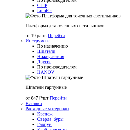
По производителям
CLIP
LumFer
Платформа для точечных светильников
от 19 р/шт.
Перейти
Инструмент
По назначению
Шпатели
Ножи, лезвия
Другое
По производителям
HANOV
Шпатели гарпунные
от 847 ₽/шт
Перейти
Вставки
Расходные материалы
Крепеж
Сверла, буры
Гарпун
Клей, герметик