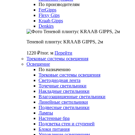
По производителям
FerGipps
Flexy Gips
Kraab Gipps
Denkirs
Теневой плинтус KRAAB GIPPS, 2м
1220 ₽/пог. м
Перейти
Трековые системы освещения
Освещение
По назначению
Трековые системы освещения
Светодиодная лента
Точечные светильники
Накладные светильники
Влагозащищенные светильники
Линейные светильники
Подвесные светильники
Лампы
Настенные бра
Подсветка стен и ступеней
Блоки питания
Управление освещением