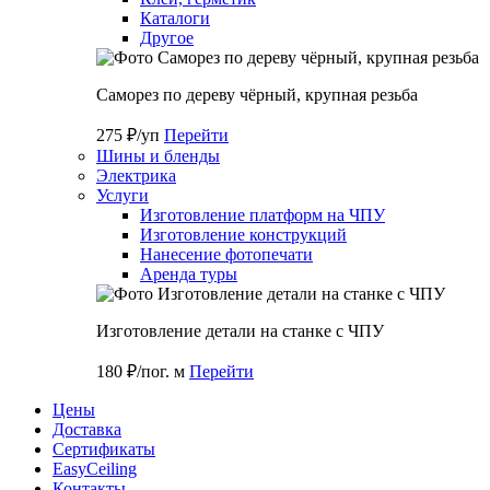
Каталоги
Другое
Саморез по дереву чёрный, крупная резьба
275 ₽/уп
Перейти
Шины и бленды
Электрика
Услуги
Изготовление платформ на ЧПУ
Изготовление конструкций
Нанесение фотопечати
Аренда туры
Изготовление детали на станке с ЧПУ
180 ₽/пог. м
Перейти
Цены
Доставка
Cертификаты
EasyCeiling
Контакты