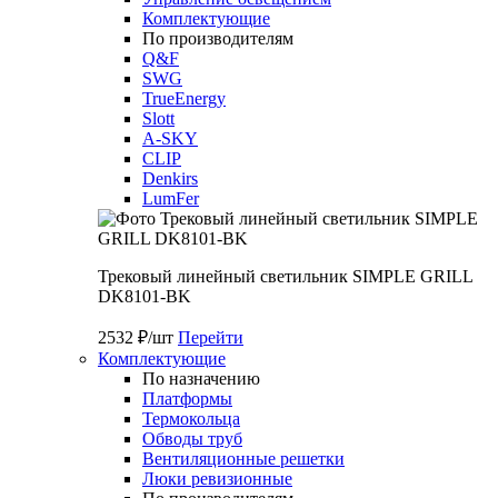
Комплектующие
По производителям
Q&F
SWG
TrueEnergy
Slott
A-SKY
CLIP
Denkirs
LumFer
Трековый линейный светильник SIMPLE GRILL
DK8101-BK
2532 ₽/шт
Перейти
Комплектующие
По назначению
Платформы
Термокольца
Обводы труб
Вентиляционные решетки
Люки ревизионные