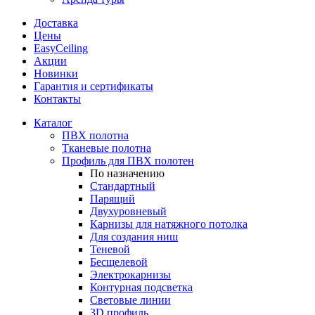
Доставка
Цены
EasyCeiling
Акции
Новинки
Гарантия и сертификаты
Контакты
Каталог
ПВХ полотна
Тканевые полотна
Профиль для ПВХ полотен
По назначению
Стандартный
Парящий
Двухуровневый
Карнизы для натяжного потолка
Для создания ниш
Теневой
Бесщелевой
Электрокарнизы
Контурная подсветка
Световые линии
3D профиль