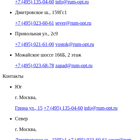
+7 (495) 135-04-60
info@rum-opt.ru
Дмитровское ш., 159Гс1
+7 (495) 023-60-61
sever@rum-opt.ru
Привольная ул., 2с9
+7 (495) 021-61-00
vostok@rum-opt.ru
Можайское шоссе 166Б, 2 этаж
+7 (495) 023-68-78
zapad@rum-opt.ru
Контакты
Юг
г. Москва,
Грина ул., 15
+7 (495) 135-04-60
info@rum-opt.ru
Север
г. Москва,
Дмитровское ш., 159Гс1
+7 (495) 023-60-61
sever@rum-