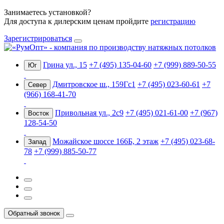
Занимаетесь установкой?
Для доступа к дилерским ценам пройдите
регистрацию
Зарегистрироваться
Грина ул., 15
+7 (495) 135-04-60
+7 (999) 889-50-55
Юг
Дмитровское ш., 159Гс1
+7 (495) 023-60-61
+7
Север
(966) 168-41-70
Привольная ул., 2с9
+7 (495) 021-61-00
+7 (967)
Восток
128-54-50
Можайское шоссе 166Б, 2 этаж
+7 (495) 023-68-
Запад
78
+7 (999) 885-50-77
Обратный звонок