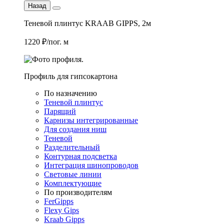
Назад
Теневой плинтус KRAAB GIPPS, 2м
1220 ₽/пог. м
Профиль для гипсокартона
По назначению
Теневой плинтус
Парящий
Карнизы интегрированные
Для создания ниш
Теневой
Разделительный
Контурная подсветка
Интеграция шинопроводов
Световые линии
Комплектующие
По производителям
FerGipps
Flexy Gips
Kraab Gipps