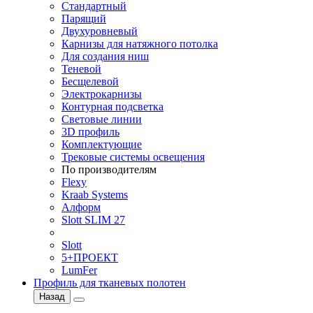
Стандартный
Парящий
Двухуровневый
Карнизы для натяжного потолка
Для создания ниш
Теневой
Бесщелевой
Электрокарнизы
Контурная подсветка
Световые линии
3D профиль
Комплектующие
Трековые системы освещения
По производителям
Flexy
Kraab Systems
Алформ
Slott SLIM 27
Slott
5+ПРОЕКТ
LumFer
Профиль для тканевых полотен
Назад