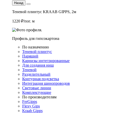
Назад
Теневой плинтус KRAAB GIPPS, 2м
1220 ₽/пог. м
Профиль для гипсокартона
По назначению
Теневой плинтус
Парящий
Карнизы интегрированные
Для создания ниш
Теневой
Разделительный
Контурная подсветка
Интеграция шинопроводов
Световые линии
Комплектующие
По производителям
FerGipps
Flexy Gips
Kraab Gipps