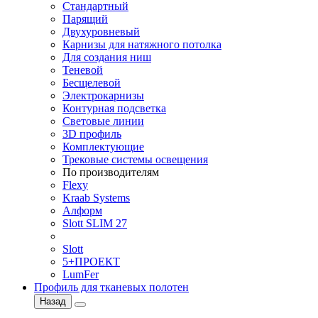
Стандартный
Парящий
Двухуровневый
Карнизы для натяжного потолка
Для создания ниш
Теневой
Бесщелевой
Электрокарнизы
Контурная подсветка
Световые линии
3D профиль
Комплектующие
Трековые системы освещения
По производителям
Flexy
Kraab Systems
Алформ
Slott SLIM 27
Slott
5+ПРОЕКТ
LumFer
Профиль для тканевых полотен
Назад