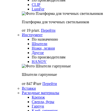
По производителям
CLIP
LumFer
Платформа для точечных светильников
от 19 р/шт.
Перейти
Инструмент
По назначению
Шпатели
Ножи, лезвия
Другое
По производителям
HANOV
Шпатели гарпунные
от 847 ₽/шт
Перейти
Вставки
Расходные материалы
Крепеж
Сверла, буры
Гарпун
Клей, герметик