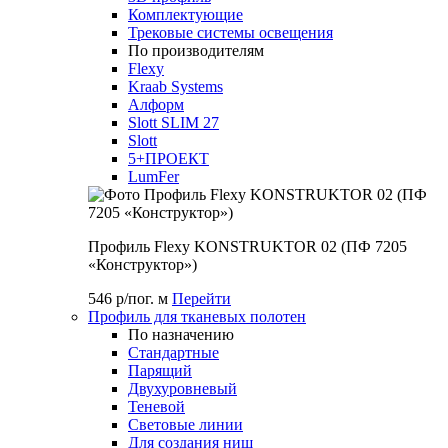
Комплектующие
Трековые системы освещения
По производителям
Flexy
Kraab Systems
Алформ
Slott SLIM 27
Slott
5+ПРОЕКТ
LumFer
Профиль Flexy KONSTRUKTOR 02 (ПФ 7205
«Конструктор»)
546 р/пог. м
Перейти
Профиль для тканевых полотен
По назначению
Стандартные
Парящий
Двухуровневый
Теневой
Световые линии
Для создания ниш