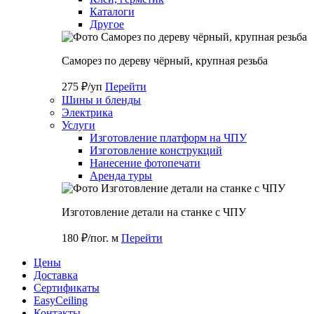
Каталоги
Другое
Саморез по дереву чёрный, крупная резьба
275 ₽/уп
Перейти
Шины и бленды
Электрика
Услуги
Изготовление платформ на ЧПУ
Изготовление конструкций
Нанесение фотопечати
Аренда туры
Изготовление детали на станке с ЧПУ
180 ₽/пог. м
Перейти
Цены
Доставка
Cертификаты
EasyCeiling
Контакты