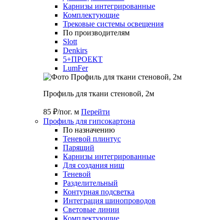
Карнизы интегрированные
Комплектующие
Трековые системы освещения
По производителям
Slott
Denkirs
5+ПРОЕКТ
LumFer
Профиль для ткани стеновой, 2м
85 ₽/пог. м
Перейти
Профиль для гипсокартона
По назначению
Теневой плинтус
Парящий
Карнизы интегрированные
Для создания ниш
Теневой
Разделительный
Контурная подсветка
Интеграция шинопроводов
Световые линии
Комплектующие