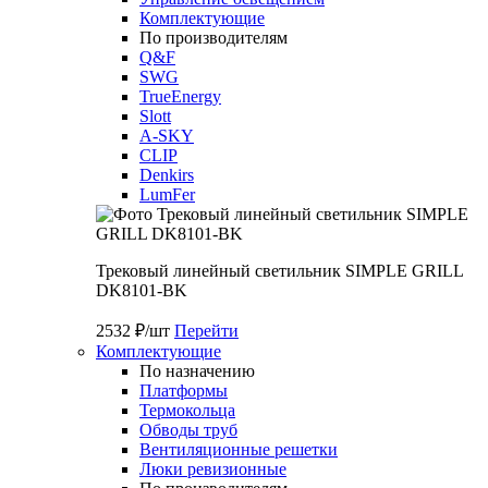
Комплектующие
По производителям
Q&F
SWG
TrueEnergy
Slott
A-SKY
CLIP
Denkirs
LumFer
Трековый линейный светильник SIMPLE GRILL
DK8101-BK
2532 ₽/шт
Перейти
Комплектующие
По назначению
Платформы
Термокольца
Обводы труб
Вентиляционные решетки
Люки ревизионные