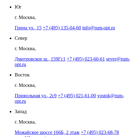
Юг
г. Москва,
Грина ул., 15
+7 (495) 135-04-60
info@rum-opt.ru
Север
г. Москва,
Дмитровское ш., 159Гс1
+7 (495) 023-60-61
sever@rum-
opt.ru
Восток
г. Москва,
Привольная ул., 2с9
+7 (495) 021-61-00
vostok@rum-
opt.ru
Запад
г. Москва,
Можайское шоссе 166Б, 2 этаж
+7 (495) 023-68-78