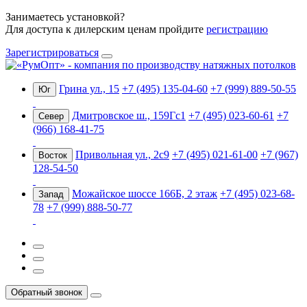
Занимаетесь установкой?
Для доступа к дилерским ценам пройдите
регистрацию
Зарегистрироваться
Грина ул., 15
+7 (495) 135-04-60
+7 (999) 889-50-55
Юг
Дмитровское ш., 159Гс1
+7 (495) 023-60-61
+7
Север
(966) 168-41-75
Привольная ул., 2с9
+7 (495) 021-61-00
+7 (967)
Восток
128-54-50
Можайское шоссе 166Б, 2 этаж
+7 (495) 023-68-
Запад
78
+7 (999) 888-50-77
Обратный звонок