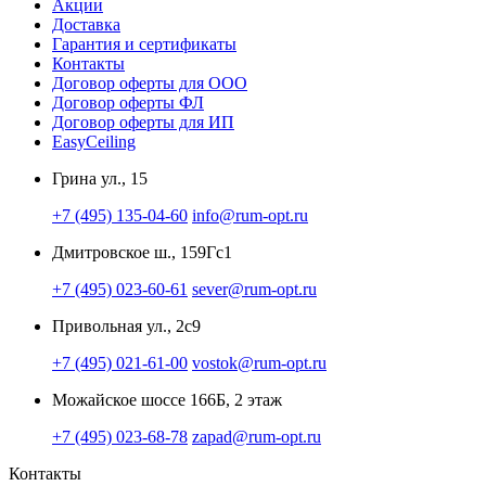
Акции
Доставка
Гарантия и сертификаты
Контакты
Договор оферты для ООО
Договор оферты ФЛ
Договор оферты для ИП
EasyCeiling
Грина ул., 15
+7 (495) 135-04-60
info@rum-opt.ru
Дмитровское ш., 159Гс1
+7 (495) 023-60-61
sever@rum-opt.ru
Привольная ул., 2с9
+7 (495) 021-61-00
vostok@rum-opt.ru
Можайское шоссе 166Б, 2 этаж
+7 (495) 023-68-78
zapad@rum-opt.ru
Контакты