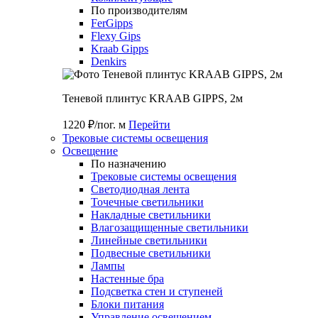
По производителям
FerGipps
Flexy Gips
Kraab Gipps
Denkirs
Теневой плинтус KRAAB GIPPS, 2м
1220 ₽/пог. м
Перейти
Трековые системы освещения
Освещение
По назначению
Трековые системы освещения
Светодиодная лента
Точечные светильники
Накладные светильники
Влагозащищенные светильники
Линейные светильники
Подвесные светильники
Лампы
Настенные бра
Подсветка стен и ступеней
Блоки питания
Управление освещением