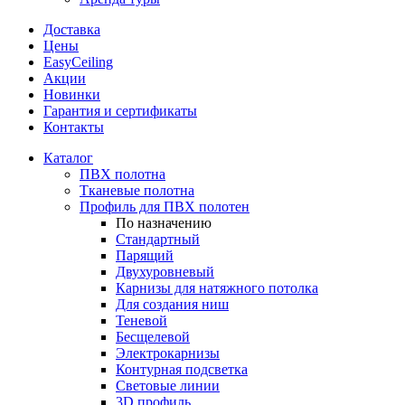
Доставка
Цены
EasyCeiling
Акции
Новинки
Гарантия и сертификаты
Контакты
Каталог
ПВХ полотна
Тканевые полотна
Профиль для ПВХ полотен
По назначению
Стандартный
Парящий
Двухуровневый
Карнизы для натяжного потолка
Для создания ниш
Теневой
Бесщелевой
Электрокарнизы
Контурная подсветка
Световые линии
3D профиль