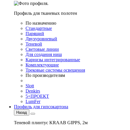
Профиль для тканевых полотен
По назначению
Стандартные
Парящий
Двухуровневый
Теневой
Световые линии
Для создания ниш
Карнизы интегрированные
Комплектующие
Трековые системы освещения
По производителям
Slott
Denkirs
5+ПРОЕКТ
LumFer
Профиль для гипсокартона
Назад
Теневой плинтус KRAAB GIPPS, 2м