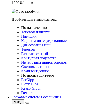
1220 ₽/пог. м
Профиль для гипсокартона
По назначению
Теневой плинтус
Парящий
Карнизы интегрированные
Для создания ниш
Теневой
Разделительный
Контурная подсветка
Интеграция шинопроводов
Световые линии
Комплектующие
По производителям
FerGipps
Flexy Gips
Kraab Gipps
Denkirs
Трековые системы освещения
Назад