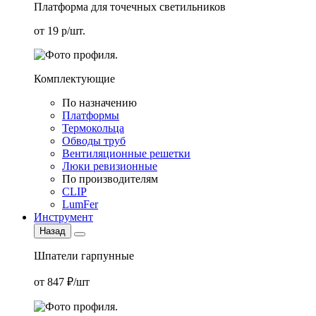
Платформа для точечных светильников
от 19 р/шт.
Комплектующие
По назначению
Платформы
Термокольца
Обводы труб
Вентиляционные решетки
Люки ревизионные
По производителям
CLIP
LumFer
Инструмент
Назад
Шпатели гарпунные
от 847 ₽/шт