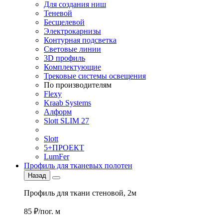
Для создания ниш
Теневой
Бесщелевой
Электрокарнизы
Контурная подсветка
Световые линии
3D профиль
Комплектующие
Трековые системы освещения
По производителям
Flexy
Kraab Systems
Алформ
Slott SLIM 27
Slott
5+ПРОЕКТ
LumFer
Профиль для тканевых полотен
Назад
Профиль для ткани стеновой, 2м
85 ₽/пог. м