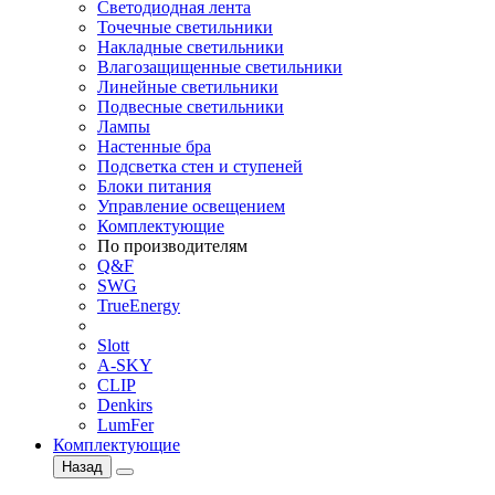
Светодиодная лента
Точечные светильники
Накладные светильники
Влагозащищенные светильники
Линейные светильники
Подвесные светильники
Лампы
Настенные бра
Подсветка стен и ступеней
Блоки питания
Управление освещением
Комплектующие
По производителям
Q&F
SWG
TrueEnergy
Slott
A-SKY
CLIP
Denkirs
LumFer
Комплектующие
Назад