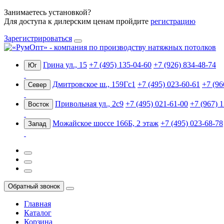
Занимаетесь установкой?
Для доступа к дилерским ценам пройдите
регистрацию
Зарегистрироваться
Грина ул., 15
+7 (495) 135-04-60
+7 (926) 834-48-74
Юг
Дмитровское ш., 159Гс1
+7 (495) 023-60-61
+7 (96
Север
Привольная ул., 2с9
+7 (495) 021-61-00
+7 (967) 
Восток
Можайское шоссе 166Б, 2 этаж
+7 (495) 023-68-78
Запад
Обратный звонок
Главная
Каталог
Корзина