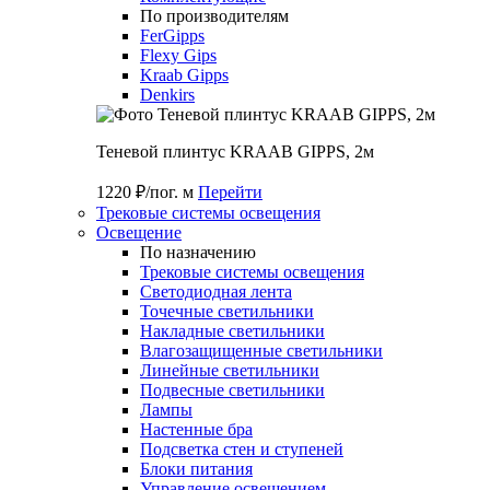
По производителям
FerGipps
Flexy Gips
Kraab Gipps
Denkirs
Теневой плинтус KRAAB GIPPS, 2м
1220 ₽/пог. м
Перейти
Трековые системы освещения
Освещение
По назначению
Трековые системы освещения
Светодиодная лента
Точечные светильники
Накладные светильники
Влагозащищенные светильники
Линейные светильники
Подвесные светильники
Лампы
Настенные бра
Подсветка стен и ступеней
Блоки питания
Управление освещением