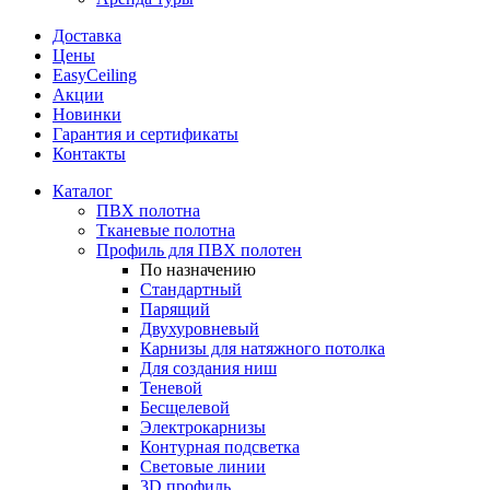
Доставка
Цены
EasyCeiling
Акции
Новинки
Гарантия и сертификаты
Контакты
Каталог
ПВХ полотна
Тканевые полотна
Профиль для ПВХ полотен
По назначению
Стандартный
Парящий
Двухуровневый
Карнизы для натяжного потолка
Для создания ниш
Теневой
Бесщелевой
Электрокарнизы
Контурная подсветка
Световые линии
3D профиль