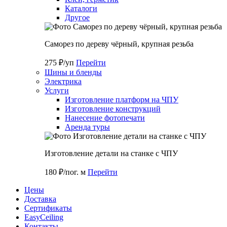
Каталоги
Другое
Саморез по дереву чёрный, крупная резьба
275 ₽/уп
Перейти
Шины и бленды
Электрика
Услуги
Изготовление платформ на ЧПУ
Изготовление конструкций
Нанесение фотопечати
Аренда туры
Изготовление детали на станке с ЧПУ
180 ₽/пог. м
Перейти
Цены
Доставка
Cертификаты
EasyCeiling
Контакты