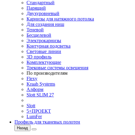
Стандартный
Парящий
Двухуровневый
Карнизы для натяжного потолка
Для создания ниш
Теневой
Бесщелевой
Электрокарнизы
Контурная подсветка
Световые линии
3D профиль
Комплектующие
Трековые системы освещения
По производителям
Flexy
Kraab Systems
Алформ
Slott SLIM 27
Slott
5+ПРОЕКТ
LumFer
Профиль для тканевых полотен
Назад