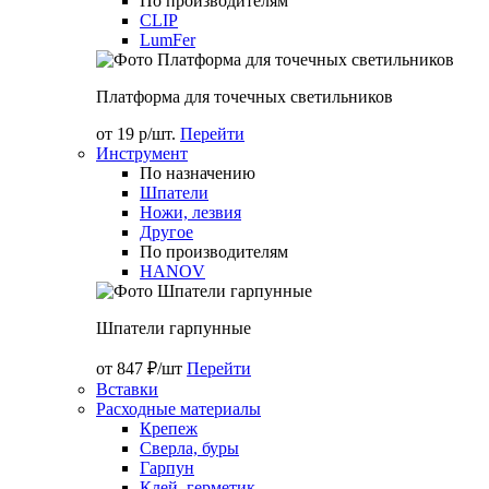
По производителям
CLIP
LumFer
Платформа для точечных светильников
от 19 р/шт.
Перейти
Инструмент
По назначению
Шпатели
Ножи, лезвия
Другое
По производителям
HANOV
Шпатели гарпунные
от 847 ₽/шт
Перейти
Вставки
Расходные материалы
Крепеж
Сверла, буры
Гарпун
Клей, герметик