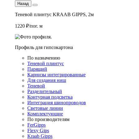
Назад
Теневой плинтус KRAAB GIPPS, 2м
1220 ₽/пог. м
Профиль для гипсокартона
По назначению
Теневой плинтус
Парящий
Карнизы интегрированные
Для создания ниш
Теневой
Разделительный
Контурная подсветка
Интеграция шинопроводов
Световые линии
Комплектующие
По производителям
FerGipps
Flexy Gips
Kraab Gipps