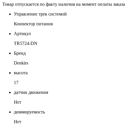
Товар отпускается по факту наличия на момент оплаты заказа
Управление трек системой
Коннектор питания
Артикул
TR5724-DN
Бренд
Denkirs
высота
17
датчик движения
Нет
диммируемость
Нет