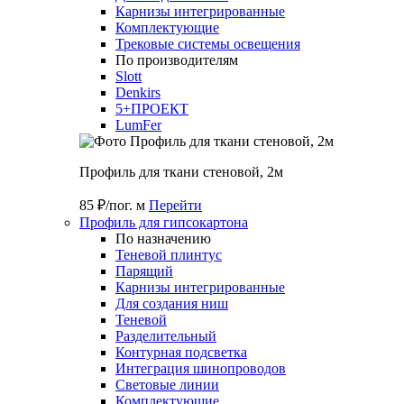
Карнизы интегрированные
Комплектующие
Трековые системы освещения
По производителям
Slott
Denkirs
5+ПРОЕКТ
LumFer
Профиль для ткани стеновой, 2м
85 ₽/пог. м
Перейти
Профиль для гипсокартона
По назначению
Теневой плинтус
Парящий
Карнизы интегрированные
Для создания ниш
Теневой
Разделительный
Контурная подсветка
Интеграция шинопроводов
Световые линии
Комплектующие