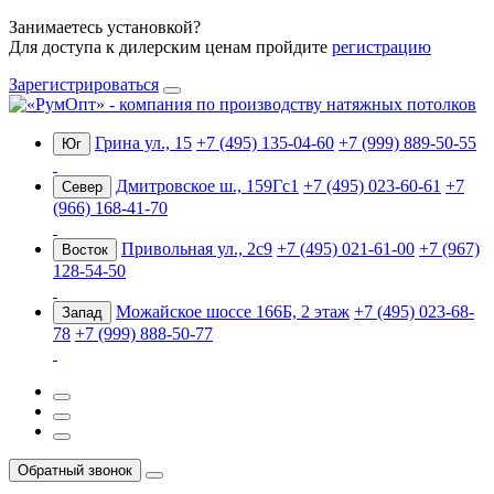
Занимаетесь установкой?
Для доступа к дилерским ценам пройдите
регистрацию
Зарегистрироваться
Грина ул., 15
+7 (495) 135-04-60
+7 (999) 889-50-55
Юг
Дмитровское ш., 159Гс1
+7 (495) 023-60-61
+7
Север
(966) 168-41-70
Привольная ул., 2с9
+7 (495) 021-61-00
+7 (967)
Восток
128-54-50
Можайское шоссе 166Б, 2 этаж
+7 (495) 023-68-
Запад
78
+7 (999) 888-50-77
Обратный звонок