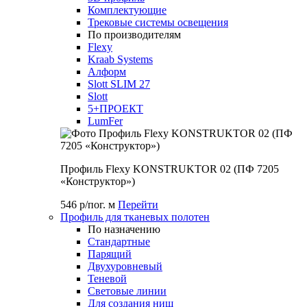
Комплектующие
Трековые системы освещения
По производителям
Flexy
Kraab Systems
Алформ
Slott SLIM 27
Slott
5+ПРОЕКТ
LumFer
Профиль Flexy KONSTRUKTOR 02 (ПФ 7205
«Конструктор»)
546 р/пог. м
Перейти
Профиль для тканевых полотен
По назначению
Стандартные
Парящий
Двухуровневый
Теневой
Световые линии
Для создания ниш