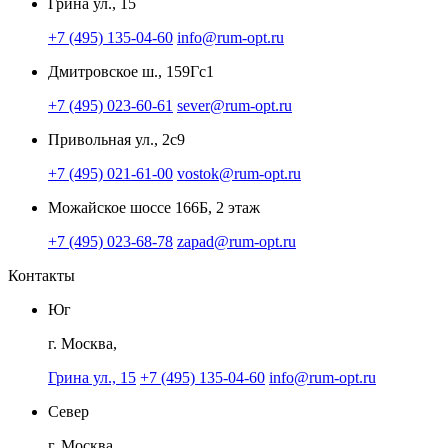
Грина ул., 15
+7 (495) 135-04-60
info@rum-opt.ru
Дмитровское ш., 159Гс1
+7 (495) 023-60-61
sever@rum-opt.ru
Привольная ул., 2с9
+7 (495) 021-61-00
vostok@rum-opt.ru
Можайское шоссе 166Б, 2 этаж
+7 (495) 023-68-78
zapad@rum-opt.ru
Контакты
Юг
г. Москва,
Грина ул., 15
+7 (495) 135-04-60
info@rum-opt.ru
Север
г. Москва,