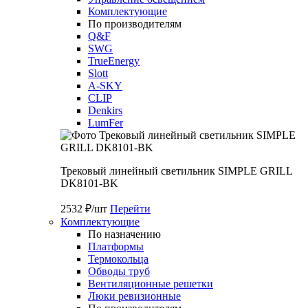
Комплектующие
По производителям
Q&F
SWG
TrueEnergy
Slott
A-SKY
CLIP
Denkirs
LumFer
Трековый линейный светильник SIMPLE GRILL
DK8101-BK
2532 ₽/шт
Перейти
Комплектующие
По назначению
Платформы
Термокольца
Обводы труб
Вентиляционные решетки
Люки ревизионные