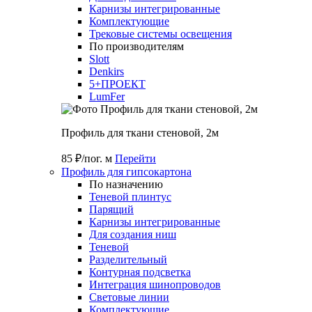
Карнизы интегрированные
Комплектующие
Трековые системы освещения
По производителям
Slott
Denkirs
5+ПРОЕКТ
LumFer
Профиль для ткани стеновой, 2м
85 ₽/пог. м
Перейти
Профиль для гипсокартона
По назначению
Теневой плинтус
Парящий
Карнизы интегрированные
Для создания ниш
Теневой
Разделительный
Контурная подсветка
Интеграция шинопроводов
Световые линии
Комплектующие