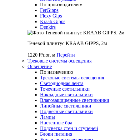
По производителям
FerGipps
Flexy Gips
Kraab Gipps
Denkirs
Теневой плинтус KRAAB GIPPS, 2м
1220 ₽/пог. м
Перейти
Трековые системы освещения
Освещение
По назначению
Трековые системы освещения
Светодиодная лента
Точечные светильники
Накладные светильники
Влагозащищенные светильники
Линейные светильники
Подвесные светильники
Лампы
Настенные бра
Подсветка стен и ступеней
Блоки питания
Управление освещением