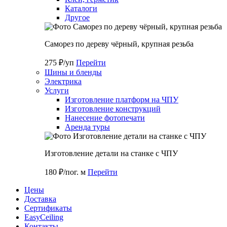
Каталоги
Другое
Саморез по дереву чёрный, крупная резьба
275 ₽/уп
Перейти
Шины и бленды
Электрика
Услуги
Изготовление платформ на ЧПУ
Изготовление конструкций
Нанесение фотопечати
Аренда туры
Изготовление детали на станке с ЧПУ
180 ₽/пог. м
Перейти
Цены
Доставка
Cертификаты
EasyCeiling
Контакты