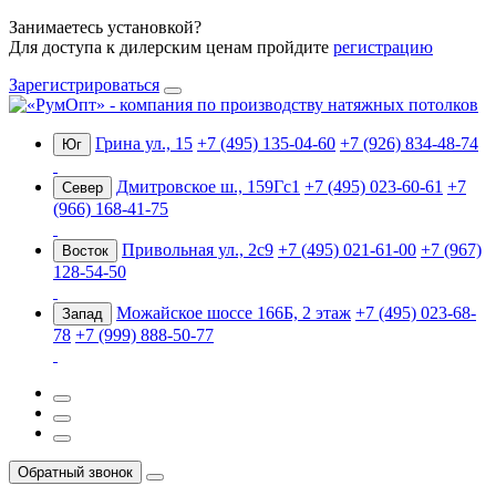
Занимаетесь установкой?
Для доступа к дилерским ценам пройдите
регистрацию
Зарегистрироваться
Грина ул., 15
+7 (495) 135-04-60
+7 (926) 834-48-74
Юг
Дмитровское ш., 159Гс1
+7 (495) 023-60-61
+7
Север
(966) 168-41-75
Привольная ул., 2с9
+7 (495) 021-61-00
+7 (967)
Восток
128-54-50
Можайское шоссе 166Б, 2 этаж
+7 (495) 023-68-
Запад
78
+7 (999) 888-50-77
Обратный звонок