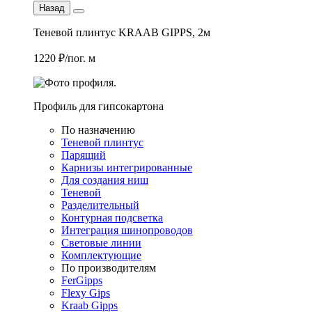
Назад
Теневой плинтус KRAAB GIPPS, 2м
1220 ₽/пог. м
Профиль для гипсокартона
По назначению
Теневой плинтус
Парящий
Карнизы интегрированные
Для создания ниш
Теневой
Разделительный
Контурная подсветка
Интеграция шинопроводов
Световые линии
Комплектующие
По производителям
FerGipps
Flexy Gips
Kraab Gipps