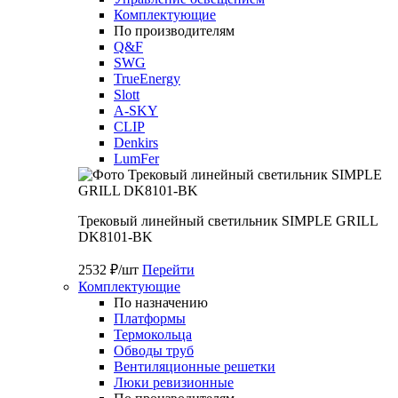
Комплектующие
По производителям
Q&F
SWG
TrueEnergy
Slott
A-SKY
CLIP
Denkirs
LumFer
Трековый линейный светильник SIMPLE GRILL
DK8101-BK
2532 ₽/шт
Перейти
Комплектующие
По назначению
Платформы
Термокольца
Обводы труб
Вентиляционные решетки
Люки ревизионные