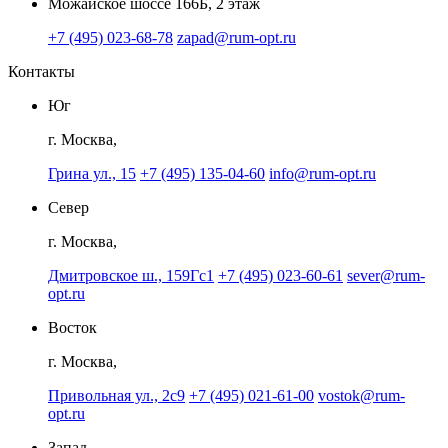
Можайское шоссе 166Б, 2 этаж
+7 (495) 023-68-78
zapad@rum-opt.ru
Контакты
Юг
г. Москва,
Грина ул., 15
+7 (495) 135-04-60
info@rum-opt.ru
Север
г. Москва,
Дмитровское ш., 159Гс1
+7 (495) 023-60-61
sever@rum-
opt.ru
Восток
г. Москва,
Привольная ул., 2с9
+7 (495) 021-61-00
vostok@rum-
opt.ru
Запад