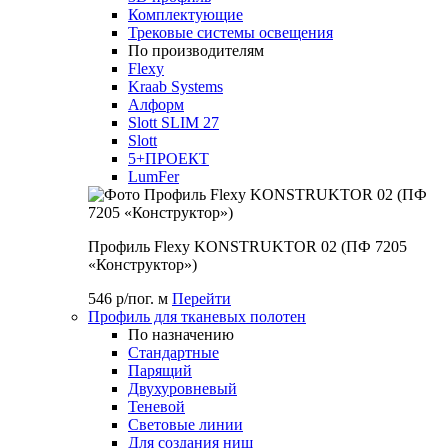
Комплектующие
Трековые системы освещения
По производителям
Flexy
Kraab Systems
Алформ
Slott SLIM 27
Slott
5+ПРОЕКТ
LumFer
Профиль Flexy KONSTRUKTOR 02 (ПФ 7205
«Конструктор»)
546 р/пог. м
Перейти
Профиль для тканевых полотен
По назначению
Стандартные
Парящий
Двухуровневый
Теневой
Световые линии
Для создания ниш