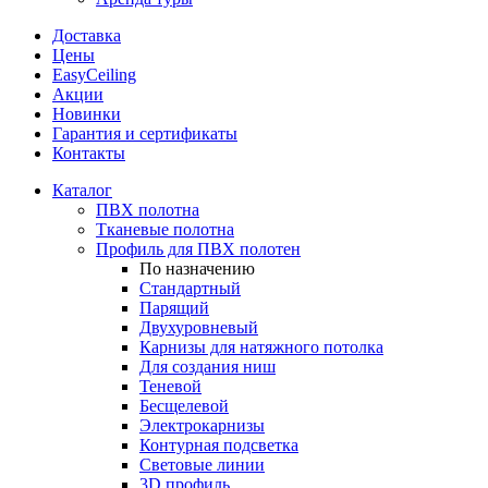
Доставка
Цены
EasyCeiling
Акции
Новинки
Гарантия и сертификаты
Контакты
Каталог
ПВХ полотна
Тканевые полотна
Профиль для ПВХ полотен
По назначению
Стандартный
Парящий
Двухуровневый
Карнизы для натяжного потолка
Для создания ниш
Теневой
Бесщелевой
Электрокарнизы
Контурная подсветка
Световые линии
3D профиль