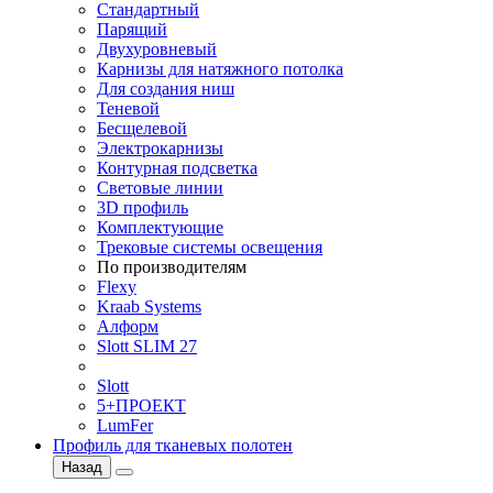
Стандартный
Парящий
Двухуровневый
Карнизы для натяжного потолка
Для создания ниш
Теневой
Бесщелевой
Электрокарнизы
Контурная подсветка
Световые линии
3D профиль
Комплектующие
Трековые системы освещения
По производителям
Flexy
Kraab Systems
Алформ
Slott SLIM 27
Slott
5+ПРОЕКТ
LumFer
Профиль для тканевых полотен
Назад