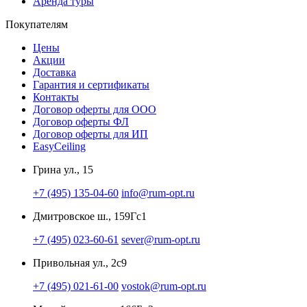
Аренда туры
Покупателям
Цены
Акции
Доставка
Гарантия и сертификаты
Контакты
Договор оферты для ООО
Договор оферты ФЛ
Договор оферты для ИП
EasyCeiling
Грина ул., 15
+7 (495) 135-04-60
info@rum-opt.ru
Дмитровское ш., 159Гс1
+7 (495) 023-60-61
sever@rum-opt.ru
Привольная ул., 2с9
+7 (495) 021-61-00
vostok@rum-opt.ru