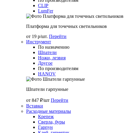
По производителям
CLIP
LumFer
Платформа для точечных светильников
от 19 р/шт.
Перейти
Инструмент
По назначению
Шпатели
Ножи, лезвия
Другое
По производителям
HANOV
Шпатели гарпунные
от 847 ₽/шт
Перейти
Вставки
Расходные материалы
Крепеж
Сверла, буры
Гарпун
Клей, герметик