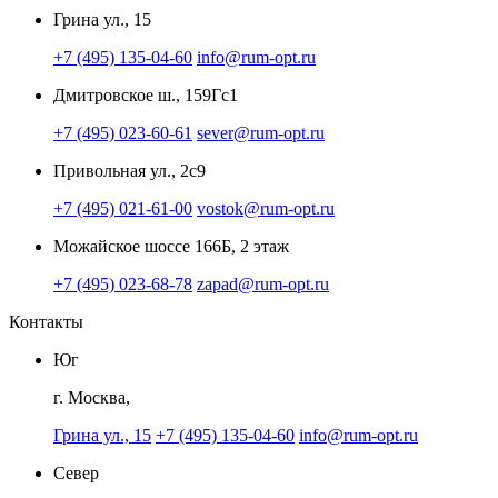
Грина ул., 15
+7 (495) 135-04-60
info@rum-opt.ru
Дмитровское ш., 159Гс1
+7 (495) 023-60-61
sever@rum-opt.ru
Привольная ул., 2с9
+7 (495) 021-61-00
vostok@rum-opt.ru
Можайское шоссе 166Б, 2 этаж
+7 (495) 023-68-78
zapad@rum-opt.ru
Контакты
Юг
г. Москва,
Грина ул., 15
+7 (495) 135-04-60
info@rum-opt.ru
Север