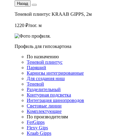
Назад
Теневой плинтус KRAAB GIPPS, 2м
1220 ₽/пог. м
Профиль для гипсокартона
По назначению
Теневой плинтус
Парящий
Карнизы интегрированные
Для создания ниш
Теневой
Разделительный
Контурная подсветка
Интеграция шинопроводов
Световые линии
Комплектующие
По производителям
FerGipps
Flexy Gips
Kraab Gipps