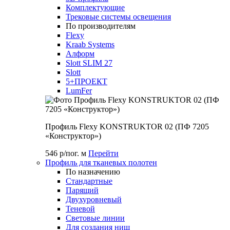
Комплектующие
Трековые системы освещения
По производителям
Flexy
Kraab Systems
Алформ
Slott SLIM 27
Slott
5+ПРОЕКТ
LumFer
Профиль Flexy KONSTRUKTOR 02 (ПФ 7205
«Конструктор»)
546 р/пог. м
Перейти
Профиль для тканевых полотен
По назначению
Стандартные
Парящий
Двухуровневый
Теневой
Световые линии
Для создания ниш