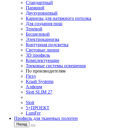
Стандартный
Парящий
Двухуровневый
Карнизы для натяжного потолка
Для создания ниш
Теневой
Бесщелевой
Электрокарнизы
Контурная подсветка
Световые линии
3D профиль
Комплектующие
Трековые системы освещения
По производителям
Flexy
Kraab Systems
Алформ
Slott SLIM 27
Slott
5+ПРОЕКТ
LumFer
Профиль для тканевых полотен
Назад