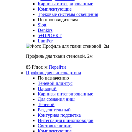
Карнизы интегрированные
Комплектующие
Трековые системы освещения
По производителям
Slott
Denkirs
5+ПРОЕКТ
LumFer
Профиль для ткани стеновой, 2м
85 ₽/пог. м
Перейти
Профиль для гипсокартона
По назначению
Теневой плинтус
Парящий
Карнизы интегрированные
Для создания ниш
Теневой
Разделительный
Контурная подсветка
Интеграция шинопроводов
Световые линии
Комплектующие