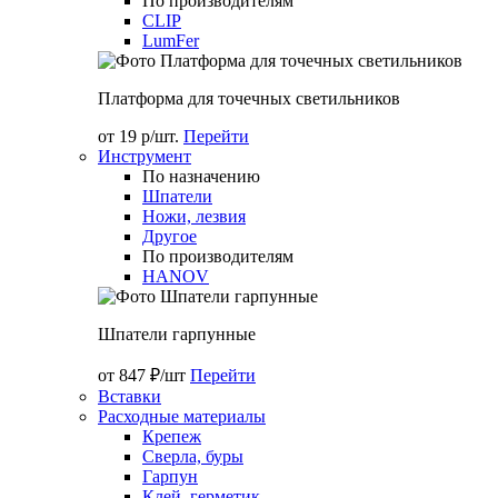
По производителям
CLIP
LumFer
Платформа для точечных светильников
от 19 р/шт.
Перейти
Инструмент
По назначению
Шпатели
Ножи, лезвия
Другое
По производителям
HANOV
Шпатели гарпунные
от 847 ₽/шт
Перейти
Вставки
Расходные материалы
Крепеж
Сверла, буры
Гарпун
Клей, герметик