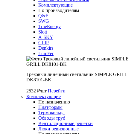
Комплектующие
По производителям
Q&F
SWG
TrueEnergy
Slott
A-SKY
CLIP
Denkirs
LumFer
Трековый линейный светильник SIMPLE GRILL
DK8101-BK
2532 ₽/шт
Перейти
Комплектующие
По назначению
Платформы
Термокольца
Обводы труб
Вентиляционные решетки
Люки ревизионные