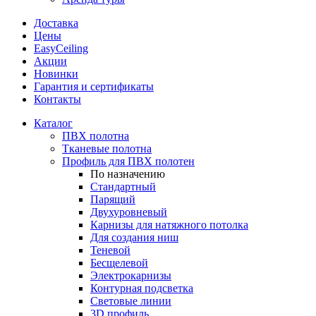
Доставка
Цены
EasyCeiling
Акции
Новинки
Гарантия и сертификаты
Контакты
Каталог
ПВХ полотна
Тканевые полотна
Профиль для ПВХ полотен
По назначению
Стандартный
Парящий
Двухуровневый
Карнизы для натяжного потолка
Для создания ниш
Теневой
Бесщелевой
Электрокарнизы
Контурная подсветка
Световые линии
3D профиль