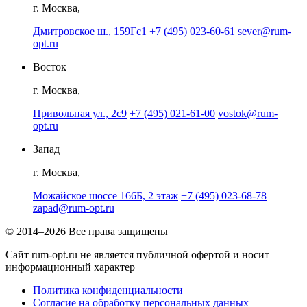
г. Москва,
Дмитровское ш., 159Гс1
+7 (495) 023-60-61
sever@rum-
opt.ru
Восток
г. Москва,
Привольная ул., 2с9
+7 (495) 021-61-00
vostok@rum-
opt.ru
Запад
г. Москва,
Можайское шоссе 166Б, 2 этаж
+7 (495) 023-68-78
zapad@rum-opt.ru
© 2014–2026 Все права защищены
Сайт rum-opt.ru не является публичной офертой и носит
информационный характер
Политика конфиденциальности
Согласие на обработку персональных данных