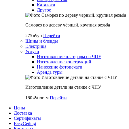
Каталоги
Другое
Саморез по дереву чёрный, крупная резьба
275 ₽/уп
Перейти
Шины и бленды
Электрика
Услуги
Изготовление платформ на ЧПУ
Изготовление конструкций
Нанесение фотопечати
Аренда туры
Изготовление детали на станке с ЧПУ
180 ₽/пог. м
Перейти
Цены
Доставка
Cертификаты
EasyCeiling
Контакты