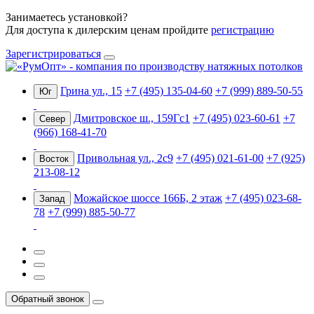
Занимаетесь установкой?
Для доступа к дилерским ценам пройдите
регистрацию
Зарегистрироваться
Грина ул., 15
+7 (495) 135-04-60
+7 (999) 889-50-55
Юг
Дмитровское ш., 159Гс1
+7 (495) 023-60-61
+7
Север
(966) 168-41-70
Привольная ул., 2с9
+7 (495) 021-61-00
+7 (925)
Восток
213-08-12
Можайское шоссе 166Б, 2 этаж
+7 (495) 023-68-
Запад
78
+7 (999) 885-50-77
Обратный звонок