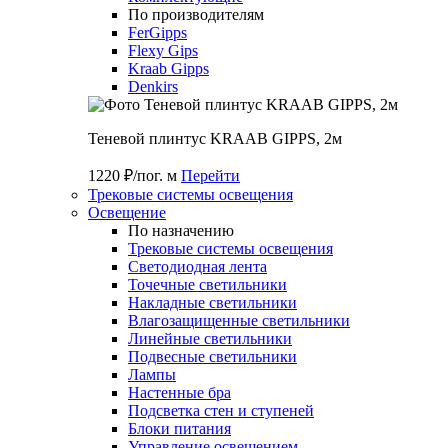
По производителям
FerGipps
Flexy Gips
Kraab Gipps
Denkirs
Теневой плинтус KRAAB GIPPS, 2м
1220 ₽/пог. м
Перейти
Трековые системы освещения
Освещение
По назначению
Трековые системы освещения
Светодиодная лента
Точечные светильники
Накладные светильники
Влагозащищенные светильники
Линейные светильники
Подвесные светильники
Лампы
Настенные бра
Подсветка стен и ступеней
Блоки питания
Управление освещением