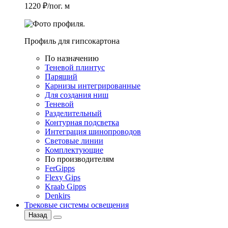
1220 ₽/пог. м
Профиль для гипсокартона
По назначению
Теневой плинтус
Парящий
Карнизы интегрированные
Для создания ниш
Теневой
Разделительный
Контурная подсветка
Интеграция шинопроводов
Световые линии
Комплектующие
По производителям
FerGipps
Flexy Gips
Kraab Gipps
Denkirs
Трековые системы освещения
Назад