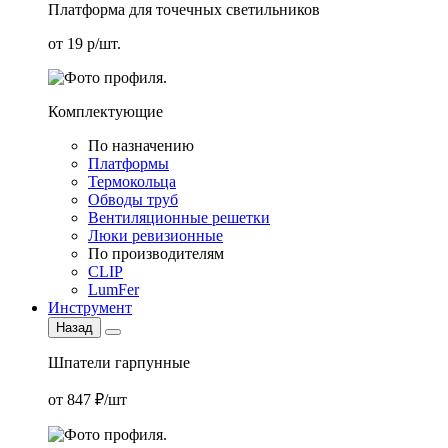
Платформа для точечных светильников
от 19 р/шт.
Комплектующие
По назначению
Платформы
Термокольца
Обводы труб
Вентиляционные решетки
Люки ревизионные
По производителям
CLIP
LumFer
Инструмент
Назад
Шпатели гарпунные
от 847 ₽/шт