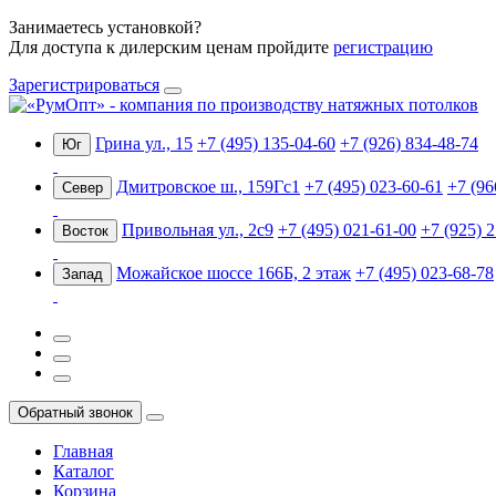
Занимаетесь установкой?
Для доступа к дилерским ценам пройдите
регистрацию
Зарегистрироваться
Грина ул., 15
+7 (495) 135-04-60
+7 (926) 834-48-74
Юг
Дмитровское ш., 159Гс1
+7 (495) 023-60-61
+7 (96
Север
Привольная ул., 2с9
+7 (495) 021-61-00
+7 (925) 
Восток
Можайское шоссе 166Б, 2 этаж
+7 (495) 023-68-78
Запад
Обратный звонок
Главная
Каталог
Корзина