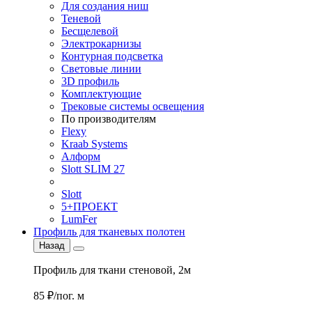
Для создания ниш
Теневой
Бесщелевой
Электрокарнизы
Контурная подсветка
Световые линии
3D профиль
Комплектующие
Трековые системы освещения
По производителям
Flexy
Kraab Systems
Алформ
Slott SLIM 27
Slott
5+ПРОЕКТ
LumFer
Профиль для тканевых полотен
Назад
Профиль для ткани стеновой, 2м
85 ₽/пог. м