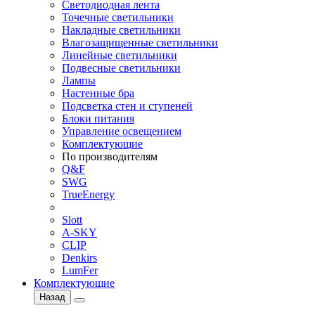
Светодиодная лента
Точечные светильники
Накладные светильники
Влагозащищенные светильники
Линейные светильники
Подвесные светильники
Лампы
Настенные бра
Подсветка стен и ступеней
Блоки питания
Управление освещением
Комплектующие
По производителям
Q&F
SWG
TrueEnergy
Slott
A-SKY
CLIP
Denkirs
LumFer
Комплектующие
Назад