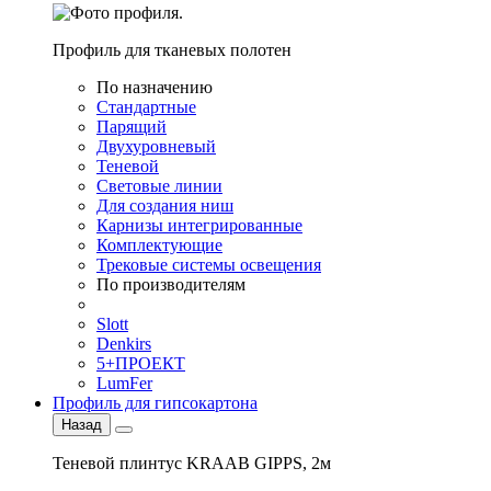
Профиль для тканевых полотен
По назначению
Стандартные
Парящий
Двухуровневый
Теневой
Световые линии
Для создания ниш
Карнизы интегрированные
Комплектующие
Трековые системы освещения
По производителям
Slott
Denkirs
5+ПРОЕКТ
LumFer
Профиль для гипсокартона
Назад
Теневой плинтус KRAAB GIPPS, 2м