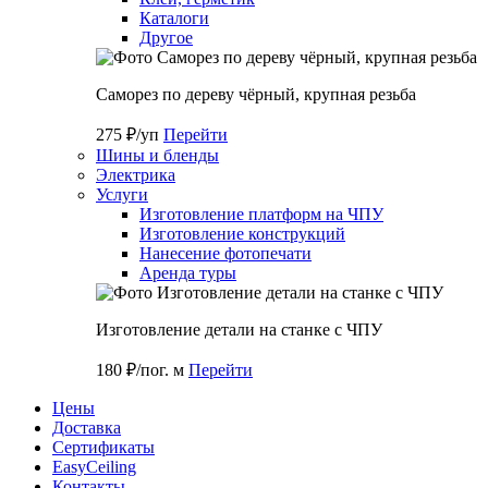
Каталоги
Другое
Саморез по дереву чёрный, крупная резьба
275 ₽/уп
Перейти
Шины и бленды
Электрика
Услуги
Изготовление платформ на ЧПУ
Изготовление конструкций
Нанесение фотопечати
Аренда туры
Изготовление детали на станке с ЧПУ
180 ₽/пог. м
Перейти
Цены
Доставка
Cертификаты
EasyCeiling
Контакты