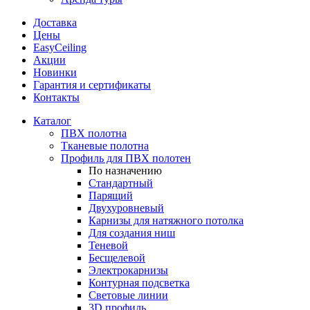
Доставка
Цены
EasyCeiling
Акции
Новинки
Гарантия и сертификаты
Контакты
Каталог
ПВХ полотна
Тканевые полотна
Профиль для ПВХ полотен
По назначению
Стандартный
Парящий
Двухуровневый
Карнизы для натяжного потолка
Для создания ниш
Теневой
Бесщелевой
Электрокарнизы
Контурная подсветка
Световые линии
3D профиль