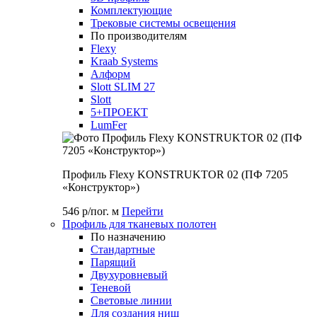
Комплектующие
Трековые системы освещения
По производителям
Flexy
Kraab Systems
Алформ
Slott SLIM 27
Slott
5+ПРОЕКТ
LumFer
Профиль Flexy KONSTRUKTOR 02 (ПФ 7205
«Конструктор»)
546 р/пог. м
Перейти
Профиль для тканевых полотен
По назначению
Стандартные
Парящий
Двухуровневый
Теневой
Световые линии
Для создания ниш