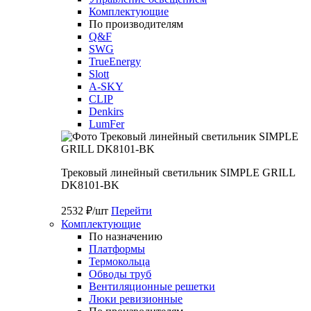
Комплектующие
По производителям
Q&F
SWG
TrueEnergy
Slott
A-SKY
CLIP
Denkirs
LumFer
Трековый линейный светильник SIMPLE GRILL
DK8101-BK
2532 ₽/шт
Перейти
Комплектующие
По назначению
Платформы
Термокольца
Обводы труб
Вентиляционные решетки
Люки ревизионные