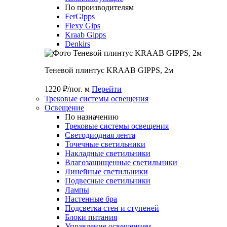
По производителям
FerGipps
Flexy Gips
Kraab Gipps
Denkirs
Теневой плинтус KRAAB GIPPS, 2м
1220 ₽/пог. м
Перейти
Трековые системы освещения
Освещение
По назначению
Трековые системы освещения
Светодиодная лента
Точечные светильники
Накладные светильники
Влагозащищенные светильники
Линейные светильники
Подвесные светильники
Лампы
Настенные бра
Подсветка стен и ступеней
Блоки питания
Управление освещением