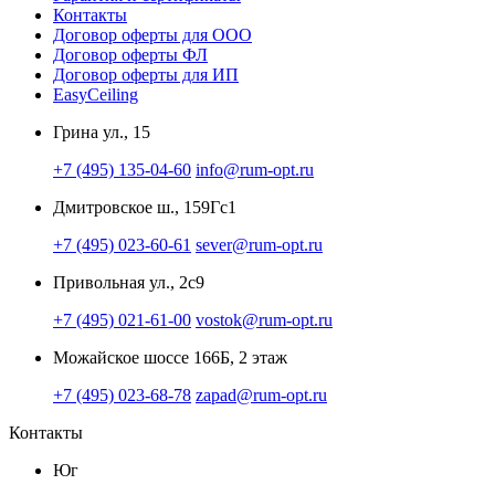
Контакты
Договор оферты для ООО
Договор оферты ФЛ
Договор оферты для ИП
EasyCeiling
Грина ул., 15
+7 (495) 135-04-60
info@rum-opt.ru
Дмитровское ш., 159Гс1
+7 (495) 023-60-61
sever@rum-opt.ru
Привольная ул., 2с9
+7 (495) 021-61-00
vostok@rum-opt.ru
Можайское шоссе 166Б, 2 этаж
+7 (495) 023-68-78
zapad@rum-opt.ru
Контакты
Юг