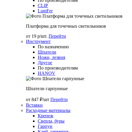
По производителям
CLIP
LumFer
Платформа для точечных светильников
от 19 р/шт.
Перейти
Инструмент
По назначению
Шпатели
Ножи, лезвия
Другое
По производителям
HANOV
Шпатели гарпунные
от 847 ₽/шт
Перейти
Вставки
Расходные материалы
Крепеж
Сверла, буры
Гарпун
Клей, герметик