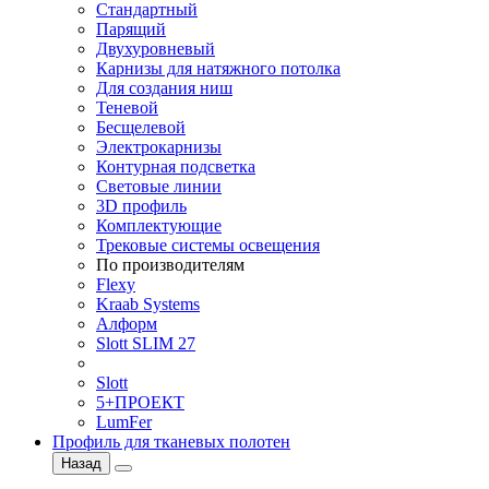
Стандартный
Парящий
Двухуровневый
Карнизы для натяжного потолка
Для создания ниш
Теневой
Бесщелевой
Электрокарнизы
Контурная подсветка
Световые линии
3D профиль
Комплектующие
Трековые системы освещения
По производителям
Flexy
Kraab Systems
Алформ
Slott SLIM 27
Slott
5+ПРОЕКТ
LumFer
Профиль для тканевых полотен
Назад