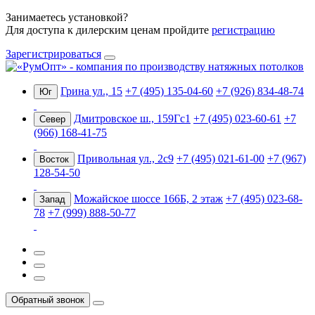
Занимаетесь установкой?
Для доступа к дилерским ценам пройдите
регистрацию
Зарегистрироваться
Грина ул., 15
+7 (495) 135-04-60
+7 (926) 834-48-74
Юг
Дмитровское ш., 159Гс1
+7 (495) 023-60-61
+7
Север
(966) 168-41-75
Привольная ул., 2с9
+7 (495) 021-61-00
+7 (967)
Восток
128-54-50
Можайское шоссе 166Б, 2 этаж
+7 (495) 023-68-
Запад
78
+7 (999) 888-50-77
Обратный звонок