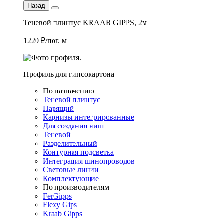
Назад
Теневой плинтус KRAAB GIPPS, 2м
1220 ₽/пог. м
Профиль для гипсокартона
По назначению
Теневой плинтус
Парящий
Карнизы интегрированные
Для создания ниш
Теневой
Разделительный
Контурная подсветка
Интеграция шинопроводов
Световые линии
Комплектующие
По производителям
FerGipps
Flexy Gips
Kraab Gipps