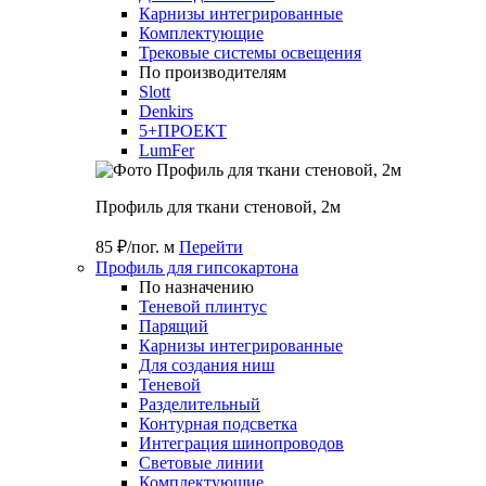
Карнизы интегрированные
Комплектующие
Трековые системы освещения
По производителям
Slott
Denkirs
5+ПРОЕКТ
LumFer
Профиль для ткани стеновой, 2м
85 ₽/пог. м
Перейти
Профиль для гипсокартона
По назначению
Теневой плинтус
Парящий
Карнизы интегрированные
Для создания ниш
Теневой
Разделительный
Контурная подсветка
Интеграция шинопроводов
Световые линии
Комплектующие