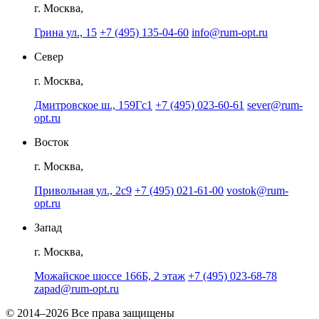
г. Москва,
Грина ул., 15
+7 (495) 135-04-60
info@rum-opt.ru
Север
г. Москва,
Дмитровское ш., 159Гс1
+7 (495) 023-60-61
sever@rum-
opt.ru
Восток
г. Москва,
Привольная ул., 2с9
+7 (495) 021-61-00
vostok@rum-
opt.ru
Запад
г. Москва,
Можайское шоссе 166Б, 2 этаж
+7 (495) 023-68-78
zapad@rum-opt.ru
© 2014–2026 Все права защищены