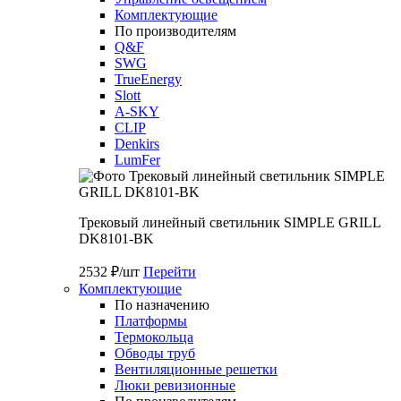
Комплектующие
По производителям
Q&F
SWG
TrueEnergy
Slott
A-SKY
CLIP
Denkirs
LumFer
Трековый линейный светильник SIMPLE GRILL
DK8101-BK
2532 ₽/шт
Перейти
Комплектующие
По назначению
Платформы
Термокольца
Обводы труб
Вентиляционные решетки
Люки ревизионные