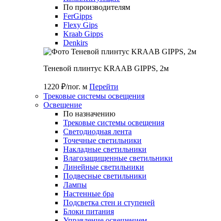
По производителям
FerGipps
Flexy Gips
Kraab Gipps
Denkirs
Теневой плинтус KRAAB GIPPS, 2м
1220 ₽/пог. м
Перейти
Трековые системы освещения
Освещение
По назначению
Трековые системы освещения
Светодиодная лента
Точечные светильники
Накладные светильники
Влагозащищенные светильники
Линейные светильники
Подвесные светильники
Лампы
Настенные бра
Подсветка стен и ступеней
Блоки питания
Управление освещением