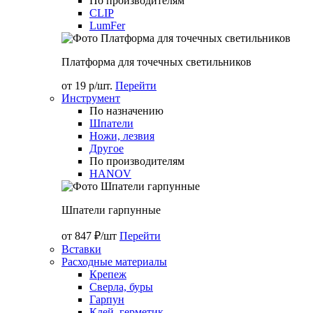
По производителям
CLIP
LumFer
Платформа для точечных светильников
от 19 р/шт.
Перейти
Инструмент
По назначению
Шпатели
Ножи, лезвия
Другое
По производителям
HANOV
Шпатели гарпунные
от 847 ₽/шт
Перейти
Вставки
Расходные материалы
Крепеж
Сверла, буры
Гарпун
Клей, герметик