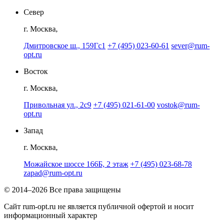
Север
г. Москва,
Дмитровское ш., 159Гс1
+7 (495) 023-60-61
sever@rum-
opt.ru
Восток
г. Москва,
Привольная ул., 2с9
+7 (495) 021-61-00
vostok@rum-
opt.ru
Запад
г. Москва,
Можайское шоссе 166Б, 2 этаж
+7 (495) 023-68-78
zapad@rum-opt.ru
© 2014–2026 Все права защищены
Сайт rum-opt.ru не является публичной офертой и носит
информационный характер