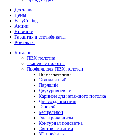
Доставка
Цены
EasyCeiling
Акции
Новинки
Гарантия и сертификаты
Контакты
Каталог
ПВХ полотна
Тканевые полотна
Профиль для ПВХ полотен
По назначению
Стандартный
Парящий
Двухуровневый
Карнизы для натяжного потолка
Для создания ниш
Теневой
Бесщелевой
Электрокарнизы
Контурная подсветка
Световые линии
3D профиль