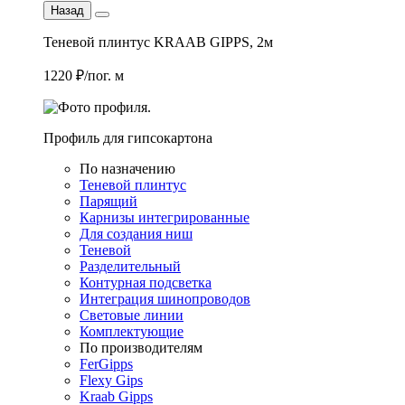
Назад
Теневой плинтус KRAAB GIPPS, 2м
1220 ₽/пог. м
Профиль для гипсокартона
По назначению
Теневой плинтус
Парящий
Карнизы интегрированные
Для создания ниш
Теневой
Разделительный
Контурная подсветка
Интеграция шинопроводов
Световые линии
Комплектующие
По производителям
FerGipps
Flexy Gips
Kraab Gipps