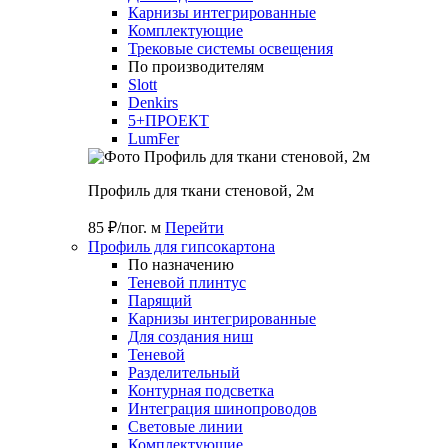
Карнизы интегрированные
Комплектующие
Трековые системы освещения
По производителям
Slott
Denkirs
5+ПРОЕКТ
LumFer
Профиль для ткани стеновой, 2м
85 ₽/пог. м
Перейти
Профиль для гипсокартона
По назначению
Теневой плинтус
Парящий
Карнизы интегрированные
Для создания ниш
Теневой
Разделительный
Контурная подсветка
Интеграция шинопроводов
Световые линии
Комплектующие