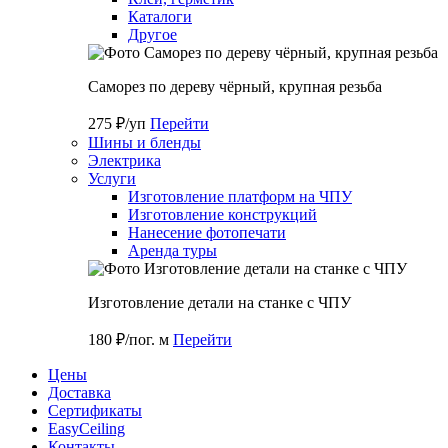
Каталоги
Другое
Саморез по дереву чёрный, крупная резьба
275 ₽/уп
Перейти
Шины и бленды
Электрика
Услуги
Изготовление платформ на ЧПУ
Изготовление конструкций
Нанесение фотопечати
Аренда туры
Изготовление детали на станке с ЧПУ
180 ₽/пог. м
Перейти
Цены
Доставка
Cертификаты
EasyCeiling
Контакты