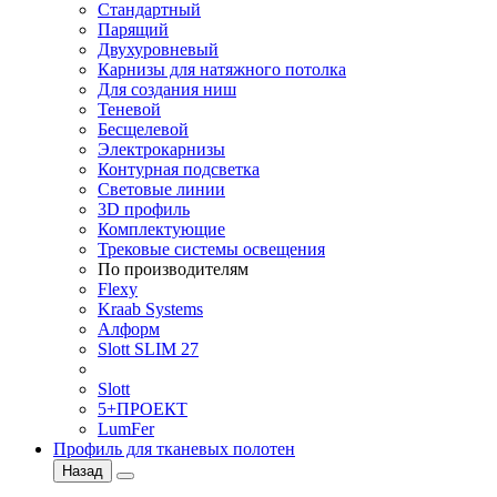
Стандартный
Парящий
Двухуровневый
Карнизы для натяжного потолка
Для создания ниш
Теневой
Бесщелевой
Электрокарнизы
Контурная подсветка
Световые линии
3D профиль
Комплектующие
Трековые системы освещения
По производителям
Flexy
Kraab Systems
Алформ
Slott SLIM 27
Slott
5+ПРОЕКТ
LumFer
Профиль для тканевых полотен
Назад