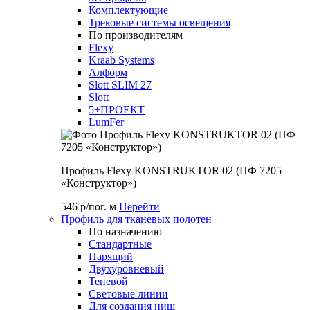
Комплектующие
Трековые системы освещения
По производителям
Flexy
Kraab Systems
Алформ
Slott SLIM 27
Slott
5+ПРОЕКТ
LumFer
Профиль Flexy KONSTRUKTOR 02 (ПФ 7205
«Конструктор»)
546 р/пог. м
Перейти
Профиль для тканевых полотен
По назначению
Стандартные
Парящий
Двухуровневый
Теневой
Световые линии
Для создания ниш