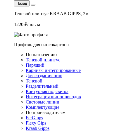
Назад
Теневой плинтус KRAAB GIPPS, 2м
1220 ₽/пог. м
Профиль для гипсокартона
По назначению
Теневой плинтус
Парящий
Карнизы интегрированные
Для создания ниш
Теневой
Разделительный
Контурная подсветка
Интеграция шинопроводов
Световые линии
Комплектующие
По производителям
FerGipps
Flexy Gips
Kraab Gipps