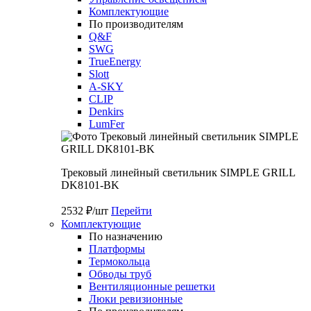
Комплектующие
По производителям
Q&F
SWG
TrueEnergy
Slott
A-SKY
CLIP
Denkirs
LumFer
Трековый линейный светильник SIMPLE GRILL
DK8101-BK
2532 ₽/шт
Перейти
Комплектующие
По назначению
Платформы
Термокольца
Обводы труб
Вентиляционные решетки
Люки ревизионные