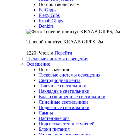
По производителям
FerGipps
Flexy Gips
Kraab Gipps
Denkirs
Теневой плинтус KRAAB GIPPS, 2м
1220 ₽/пог. м
Перейти
Трековые системы освещения
Освещение
По назначению
Трековые системы освещения
Светодиодная лента
Точечные светильники
Накладные светильники
Влагозащищенные светильники
Линейные светильники
Подвесные светильники
Лампы
Настенные бра
Подсветка стен и ступеней
Блоки питания
Управление освещением