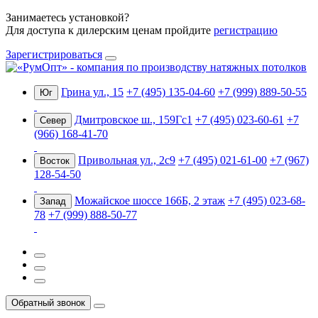
Занимаетесь установкой?
Для доступа к дилерским ценам пройдите
регистрацию
Зарегистрироваться
Грина ул., 15
+7 (495) 135-04-60
+7 (999) 889-50-55
Юг
Дмитровское ш., 159Гс1
+7 (495) 023-60-61
+7
Север
(966) 168-41-70
Привольная ул., 2с9
+7 (495) 021-61-00
+7 (967)
Восток
128-54-50
Можайское шоссе 166Б, 2 этаж
+7 (495) 023-68-
Запад
78
+7 (999) 888-50-77
Обратный звонок