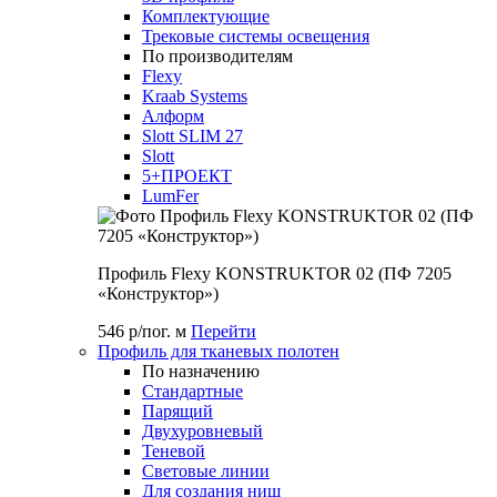
Комплектующие
Трековые системы освещения
По производителям
Flexy
Kraab Systems
Алформ
Slott SLIM 27
Slott
5+ПРОЕКТ
LumFer
Профиль Flexy KONSTRUKTOR 02 (ПФ 7205
«Конструктор»)
546 р/пог. м
Перейти
Профиль для тканевых полотен
По назначению
Стандартные
Парящий
Двухуровневый
Теневой
Световые линии
Для создания ниш