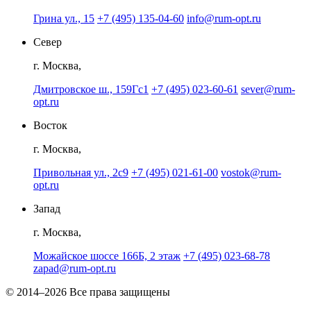
Грина ул., 15
+7 (495) 135-04-60
info@rum-opt.ru
Север
г. Москва,
Дмитровское ш., 159Гс1
+7 (495) 023-60-61
sever@rum-
opt.ru
Восток
г. Москва,
Привольная ул., 2с9
+7 (495) 021-61-00
vostok@rum-
opt.ru
Запад
г. Москва,
Можайское шоссе 166Б, 2 этаж
+7 (495) 023-68-78
zapad@rum-opt.ru
© 2014–2026 Все права защищены