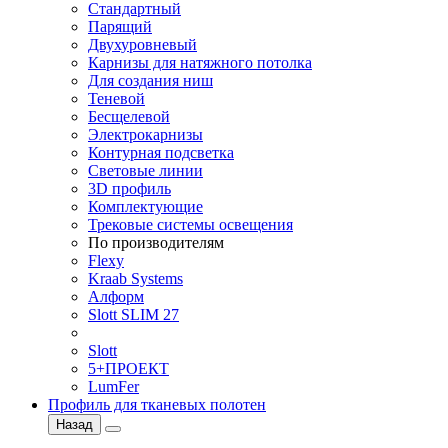
Стандартный
Парящий
Двухуровневый
Карнизы для натяжного потолка
Для создания ниш
Теневой
Бесщелевой
Электрокарнизы
Контурная подсветка
Световые линии
3D профиль
Комплектующие
Трековые системы освещения
По производителям
Flexy
Kraab Systems
Алформ
Slott SLIM 27
Slott
5+ПРОЕКТ
LumFer
Профиль для тканевых полотен
Назад