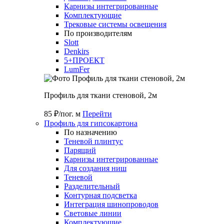
Карнизы интегрированные
Комплектующие
Трековые системы освещения
По производителям
Slott
Denkirs
5+ПРОЕКТ
LumFer
Профиль для ткани стеновой, 2м
85 ₽/пог. м
Перейти
Профиль для гипсокартона
По назначению
Теневой плинтус
Парящий
Карнизы интегрированные
Для создания ниш
Теневой
Разделительный
Контурная подсветка
Интеграция шинопроводов
Световые линии
Комплектующие