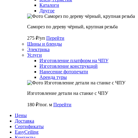
Каталоги
Другое
Саморез по дереву чёрный, крупная резьба
275 ₽/уп
Перейти
Шины и бленды
Электрика
Услуги
Изготовление платформ на ЧПУ
Изготовление конструкций
Нанесение фотопечати
Аренда туры
Изготовление детали на станке с ЧПУ
180 ₽/пог. м
Перейти
Цены
Доставка
Cертификаты
EasyCeiling
Контакты