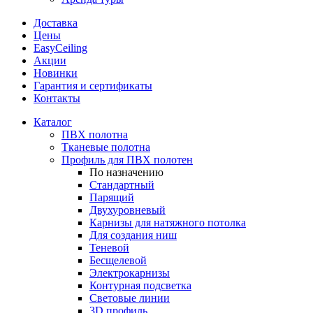
Доставка
Цены
EasyCeiling
Акции
Новинки
Гарантия и сертификаты
Контакты
Каталог
ПВХ полотна
Тканевые полотна
Профиль для ПВХ полотен
По назначению
Стандартный
Парящий
Двухуровневый
Карнизы для натяжного потолка
Для создания ниш
Теневой
Бесщелевой
Электрокарнизы
Контурная подсветка
Световые линии
3D профиль