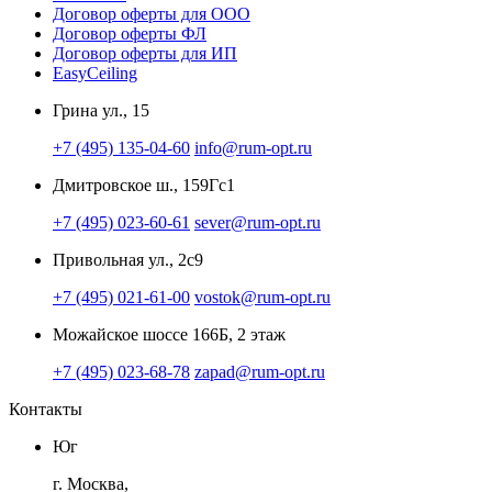
Договор оферты для ООО
Договор оферты ФЛ
Договор оферты для ИП
EasyCeiling
Грина ул., 15
+7 (495) 135-04-60
info@rum-opt.ru
Дмитровское ш., 159Гс1
+7 (495) 023-60-61
sever@rum-opt.ru
Привольная ул., 2с9
+7 (495) 021-61-00
vostok@rum-opt.ru
Можайское шоссе 166Б, 2 этаж
+7 (495) 023-68-78
zapad@rum-opt.ru
Контакты
Юг
г. Москва,