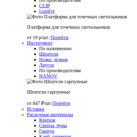
По производителям
CLIP
LumFer
Платформа для точечных светильников
от 19 р/шт.
Перейти
Инструмент
По назначению
Шпатели
Ножи, лезвия
Другое
По производителям
HANOV
Шпатели гарпунные
от 847 ₽/шт
Перейти
Вставки
Расходные материалы
Крепеж
Сверла, буры
Гарпун
Клей, герметик