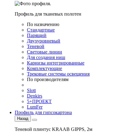
Профиль для тканевых полотен
По назначению
Стандартные
Парящий
Двухуровневый
Теневой
Световые линии
Для создания ниш
Карнизы интегрированные
Комплектующие
Трековые системы освещения
По производителям
Slott
Denkirs
5+ПРОЕКТ
LumFer
Профиль для гипсокартона
Назад
Теневой плинтус KRAAB GIPPS, 2м