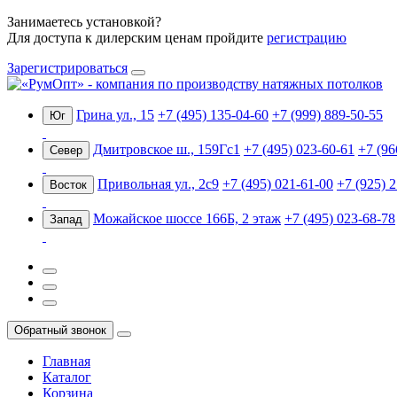
Занимаетесь установкой?
Для доступа к дилерским ценам пройдите
регистрацию
Зарегистрироваться
Грина ул., 15
+7 (495) 135-04-60
+7 (999) 889-50-55
Юг
Дмитровское ш., 159Гс1
+7 (495) 023-60-61
+7 (96
Север
Привольная ул., 2с9
+7 (495) 021-61-00
+7 (925) 
Восток
Можайское шоссе 166Б, 2 этаж
+7 (495) 023-68-78
Запад
Обратный звонок
Главная
Каталог
Корзина