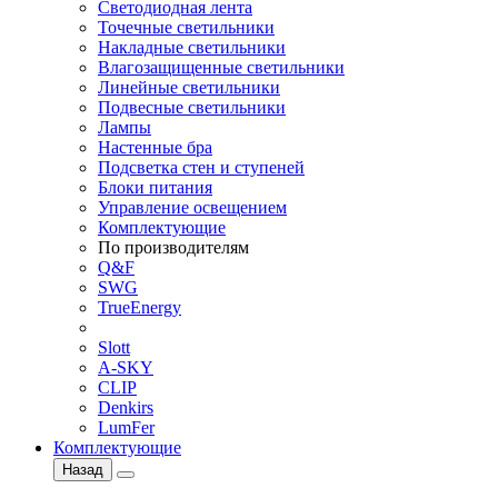
Светодиодная лента
Точечные светильники
Накладные светильники
Влагозащищенные светильники
Линейные светильники
Подвесные светильники
Лампы
Настенные бра
Подсветка стен и ступеней
Блоки питания
Управление освещением
Комплектующие
По производителям
Q&F
SWG
TrueEnergy
Slott
A-SKY
CLIP
Denkirs
LumFer
Комплектующие
Назад