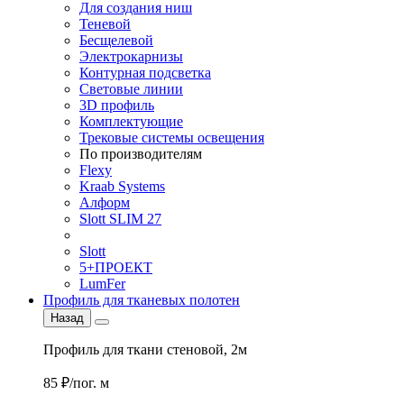
Для создания ниш
Теневой
Бесщелевой
Электрокарнизы
Контурная подсветка
Световые линии
3D профиль
Комплектующие
Трековые системы освещения
По производителям
Flexy
Kraab Systems
Алформ
Slott SLIM 27
Slott
5+ПРОЕКТ
LumFer
Профиль для тканевых полотен
Назад
Профиль для ткани стеновой, 2м
85 ₽/пог. м