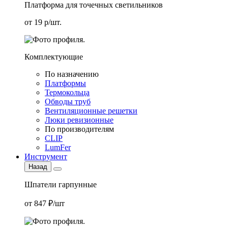
Платформа для точечных светильников
от 19 р/шт.
Комплектующие
По назначению
Платформы
Термокольца
Обводы труб
Вентиляционные решетки
Люки ревизионные
По производителям
CLIP
LumFer
Инструмент
Назад
Шпатели гарпунные
от 847 ₽/шт