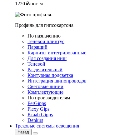
1220 ₽/пог. м
Профиль для гипсокартона
По назначению
Теневой плинтус
Парящий
Карнизы интегрированные
Для создания ниш
Теневой
Разделительный
Контурная подсветка
Интеграция шинопроводов
Световые линии
Комплектующие
По производителям
FerGipps
Flexy Gips
Kraab Gipps
Denkirs
Трековые системы освещения
Назад