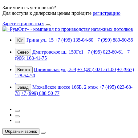
Занимаетесь установкой?
Для доступа к дилерским ценам пройдите
регистрацию
Зарегистрироваться
Грина ул., 15
+7 (495) 135-04-60
+7 (999) 889-50-55
Юг
Дмитровское ш., 159Гс1
+7 (495) 023-60-61
+7
Север
(966) 168-41-75
Привольная ул., 2с9
+7 (495) 021-61-00
+7 (967)
Восток
128-54-50
Можайское шоссе 166Б, 2 этаж
+7 (495) 023-68-
Запад
78
+7 (999) 888-50-77
Обратный звонок