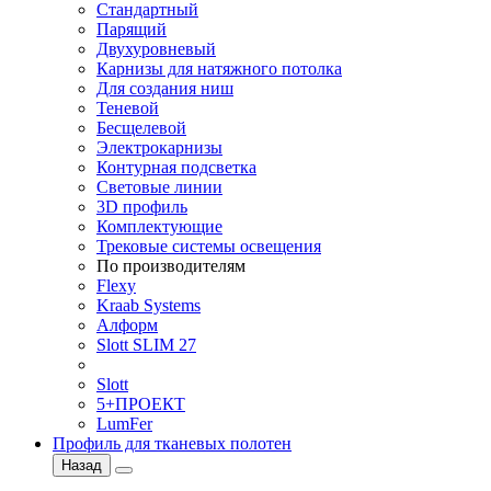
Стандартный
Парящий
Двухуровневый
Карнизы для натяжного потолка
Для создания ниш
Теневой
Бесщелевой
Электрокарнизы
Контурная подсветка
Световые линии
3D профиль
Комплектующие
Трековые системы освещения
По производителям
Flexy
Kraab Systems
Алформ
Slott SLIM 27
Slott
5+ПРОЕКТ
LumFer
Профиль для тканевых полотен
Назад