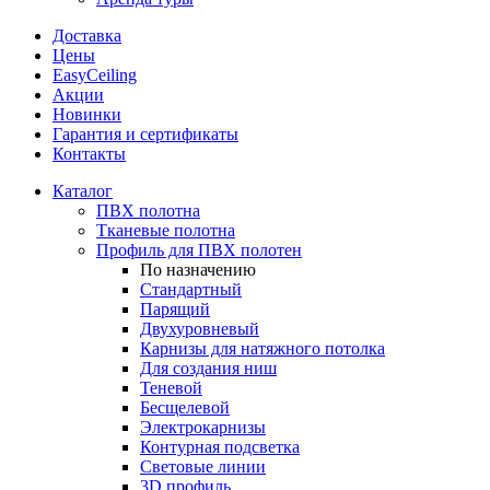
Доставка
Цены
EasyCeiling
Акции
Новинки
Гарантия и сертификаты
Контакты
Каталог
ПВХ полотна
Тканевые полотна
Профиль для ПВХ полотен
По назначению
Стандартный
Парящий
Двухуровневый
Карнизы для натяжного потолка
Для создания ниш
Теневой
Бесщелевой
Электрокарнизы
Контурная подсветка
Световые линии
3D профиль