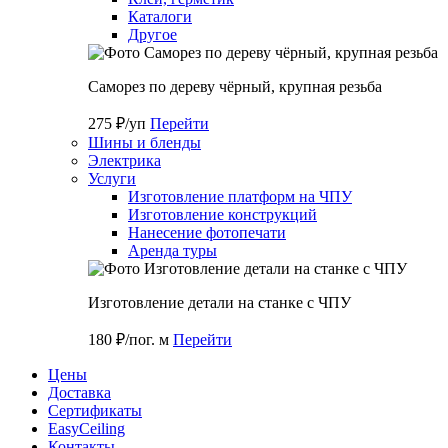
Каталоги
Другое
Саморез по дереву чёрный, крупная резьба
275 ₽/уп
Перейти
Шины и бленды
Электрика
Услуги
Изготовление платформ на ЧПУ
Изготовление конструкций
Нанесение фотопечати
Аренда туры
Изготовление детали на станке с ЧПУ
180 ₽/пог. м
Перейти
Цены
Доставка
Cертификаты
EasyCeiling
Контакты