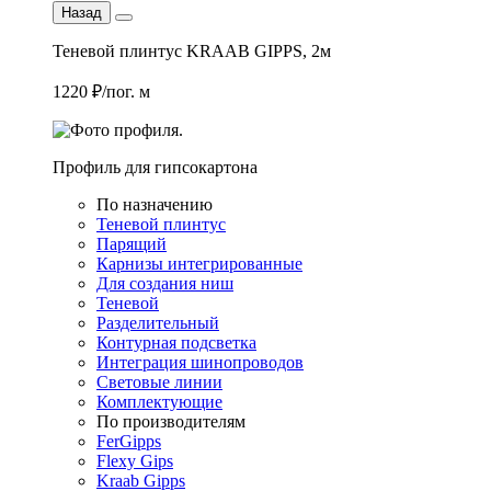
Назад
Теневой плинтус KRAAB GIPPS, 2м
1220 ₽/пог. м
Профиль для гипсокартона
По назначению
Теневой плинтус
Парящий
Карнизы интегрированные
Для создания ниш
Теневой
Разделительный
Контурная подсветка
Интеграция шинопроводов
Световые линии
Комплектующие
По производителям
FerGipps
Flexy Gips
Kraab Gipps