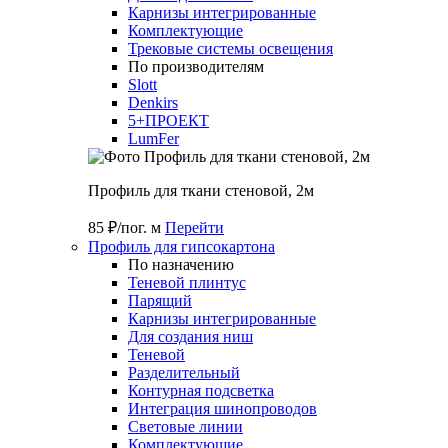
Карнизы интегрированные
Комплектующие
Трековые системы освещения
По производителям
Slott
Denkirs
5+ПРОЕКТ
LumFer
Профиль для ткани стеновой, 2м
85 ₽/пог. м
Перейти
Профиль для гипсокартона
По назначению
Теневой плинтус
Парящий
Карнизы интегрированные
Для создания ниш
Теневой
Разделительный
Контурная подсветка
Интеграция шинопроводов
Световые линии
Комплектующие