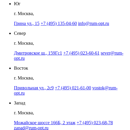
Юг
г. Москва,
Грина ул., 15
+7 (495) 135-04-60
info@rum-opt.ru
Север
г. Москва,
Дмитровское ш., 159Гс1
+7 (495) 023-60-61
sever@rum-
opt.ru
Восток
г. Москва,
Привольная ул., 2с9
+7 (495) 021-61-00
vostok@rum-
opt.ru
Запад
г. Москва,
Можайское шоссе 166Б, 2 этаж
+7 (495) 023-68-78
zapad@rum-opt.ru