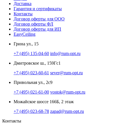
Доставка
Гарантия и сертификаты
Контакты
Договор оферты для ООО
Договор оферты ФЛ
Договор оферты для ИП
EasyCeiling
Грина ул., 15
+7 (495) 135-04-60
info@rum-opt.ru
Дмитровское ш., 159Гс1
+7 (495) 023-60-61
sever@rum-opt.ru
Привольная ул., 2с9
+7 (495) 021-61-00
vostok@rum-opt.ru
Можайское шоссе 166Б, 2 этаж
+7 (495) 023-68-78
zapad@rum-opt.ru
Контакты