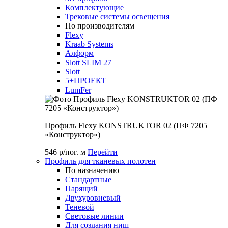
Комплектующие
Трековые системы освещения
По производителям
Flexy
Kraab Systems
Алформ
Slott SLIM 27
Slott
5+ПРОЕКТ
LumFer
Профиль Flexy KONSTRUKTOR 02 (ПФ 7205
«Конструктор»)
546 р/пог. м
Перейти
Профиль для тканевых полотен
По назначению
Стандартные
Парящий
Двухуровневый
Теневой
Световые линии
Для создания ниш