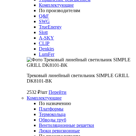
Комплектующие
По производителям
Q&F
SWG
TrueEnergy
Slott
A-SKY
CLIP
Denkirs
LumFer
Трековый линейный светильник SIMPLE GRILL
DK8101-BK
2532 ₽/шт
Перейти
Комплектующие
По назначению
Платформы
Термокольца
Обводы труб
Вентиляционные решетки
Люки ревизионные