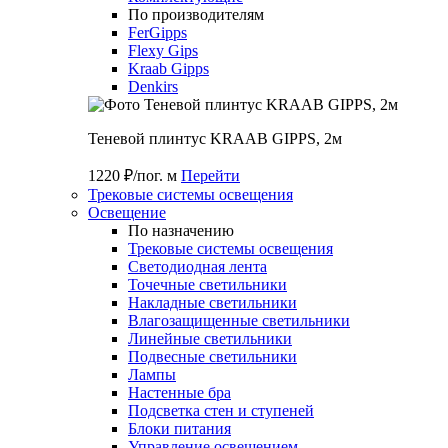
По производителям
FerGipps
Flexy Gips
Kraab Gipps
Denkirs
Теневой плинтус KRAAB GIPPS, 2м
1220 ₽/пог. м
Перейти
Трековые системы освещения
Освещение
По назначению
Трековые системы освещения
Светодиодная лента
Точечные светильники
Накладные светильники
Влагозащищенные светильники
Линейные светильники
Подвесные светильники
Лампы
Настенные бра
Подсветка стен и ступеней
Блоки питания
Управление освещением