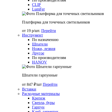
По производителям
CLIP
LumFer
Платформа для точечных светильников
от 19 р/шт.
Перейти
Инструмент
По назначению
Шпатели
Ножи, лезвия
Другое
По производителям
HANOV
Шпатели гарпунные
от 847 ₽/шт
Перейти
Вставки
Расходные материалы
Крепеж
Сверла, буры
Гарпун
Клей, герметик