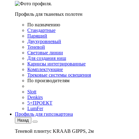
Профиль для тканевых полотен
По назначению
Стандартные
Парящий
Двухуровневый
Теневой
Световые линии
Для создания ниш
Карнизы интегрированные
Комплектующие
Трековые системы освещения
По производителям
Slott
Denkirs
5+ПРОЕКТ
LumFer
Профиль для гипсокартона
Назад
Теневой плинтус KRAAB GIPPS, 2м