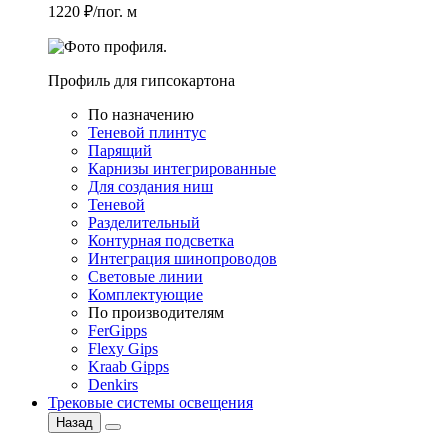
1220 ₽/пог. м
Профиль для гипсокартона
По назначению
Теневой плинтус
Парящий
Карнизы интегрированные
Для создания ниш
Теневой
Разделительный
Контурная подсветка
Интеграция шинопроводов
Световые линии
Комплектующие
По производителям
FerGipps
Flexy Gips
Kraab Gipps
Denkirs
Трековые системы освещения
Назад