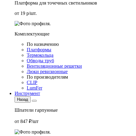
Платформа для точечных светильников
от 19 р/шт.
Комплектующие
По назначению
Платформы
Термокольца
Обводы труб
Вентиляционные решетки
Люки ревизионные
По производителям
CLIP
LumFer
Инструмент
Назад
Шпатели гарпунные
от 847 ₽/шт