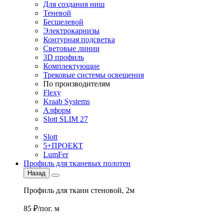
Для создания ниш
Теневой
Бесщелевой
Электрокарнизы
Контурная подсветка
Световые линии
3D профиль
Комплектующие
Трековые системы освещения
По производителям
Flexy
Kraab Systems
Алформ
Slott SLIM 27
Slott
5+ПРОЕКТ
LumFer
Профиль для тканевых полотен
Назад
Профиль для ткани стеновой, 2м
85 ₽/пог. м