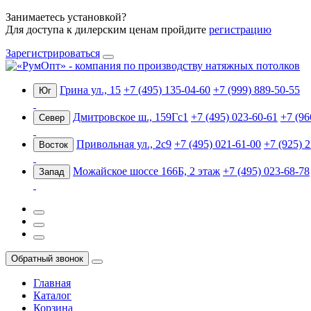
Занимаетесь установкой?
Для доступа к дилерским ценам пройдите
регистрацию
Зарегистрироваться
Грина ул., 15
+7 (495) 135-04-60
+7 (999) 889-50-55
Юг
Дмитровское ш., 159Гс1
+7 (495) 023-60-61
+7 (96
Север
Привольная ул., 2с9
+7 (495) 021-61-00
+7 (925) 
Восток
Можайское шоссе 166Б, 2 этаж
+7 (495) 023-68-78
Запад
Обратный звонок
Главная
Каталог
Корзина