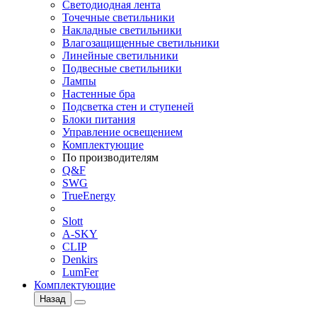
Светодиодная лента
Точечные светильники
Накладные светильники
Влагозащищенные светильники
Линейные светильники
Подвесные светильники
Лампы
Настенные бра
Подсветка стен и ступеней
Блоки питания
Управление освещением
Комплектующие
По производителям
Q&F
SWG
TrueEnergy
Slott
A-SKY
CLIP
Denkirs
LumFer
Комплектующие
Назад