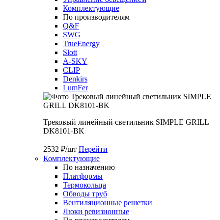
Комплектующие
По производителям
Q&F
SWG
TrueEnergy
Slott
A-SKY
CLIP
Denkirs
LumFer
Трековый линейный светильник SIMPLE GRILL
DK8101-BK
2532 ₽/шт
Перейти
Комплектующие
По назначению
Платформы
Термокольца
Обводы труб
Вентиляционные решетки
Люки ревизионные