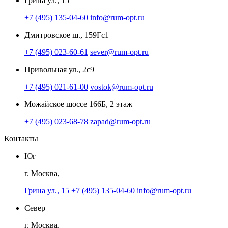
Грина ул., 15
+7 (495) 135-04-60
info@rum-opt.ru
Дмитровское ш., 159Гс1
+7 (495) 023-60-61
sever@rum-opt.ru
Привольная ул., 2с9
+7 (495) 021-61-00
vostok@rum-opt.ru
Можайское шоссе 166Б, 2 этаж
+7 (495) 023-68-78
zapad@rum-opt.ru
Контакты
Юг
г. Москва,
Грина ул., 15
+7 (495) 135-04-60
info@rum-opt.ru
Север
г. Москва,