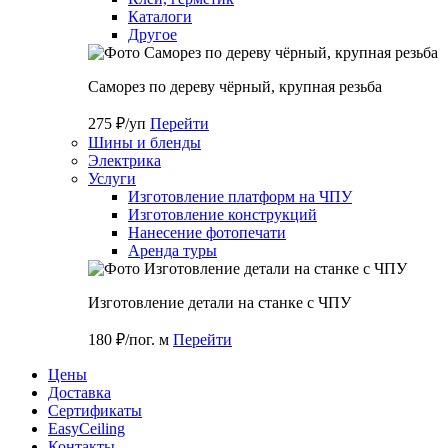
Каталоги
Другое
Саморез по дереву чёрный, крупная резьба
275 ₽/уп
Перейти
Шины и бленды
Электрика
Услуги
Изготовление платформ на ЧПУ
Изготовление конструкций
Нанесение фотопечати
Аренда туры
Изготовление детали на станке с ЧПУ
180 ₽/пог. м
Перейти
Цены
Доставка
Cертификаты
EasyCeiling
Контакты