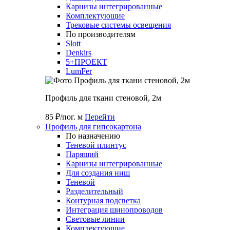
Карнизы интегрированные
Комплектующие
Трековые системы освещения
По производителям
Slott
Denkirs
5+ПРОЕКТ
LumFer
Профиль для ткани стеновой, 2м
85 ₽/пог. м
Перейти
Профиль для гипсокартона
По назначению
Теневой плинтус
Парящий
Карнизы интегрированные
Для создания ниш
Теневой
Разделительный
Контурная подсветка
Интеграция шинопроводов
Световые линии
Комплектующие