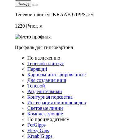
Назад
Теневой плинтус KRAAB GIPPS, 2м
1220 ₽/пог. м
Профиль для гипсокартона
По назначению
Теневой плинтус
Парящий
Карнизы интегрированные
Для создания ниш
Теневой
Разделительный
Контурная подсветка
Интеграция шинопроводов
Световые линии
Комплектующие
По производителям
FerGipps
Flexy Gips
Kraab Gipps