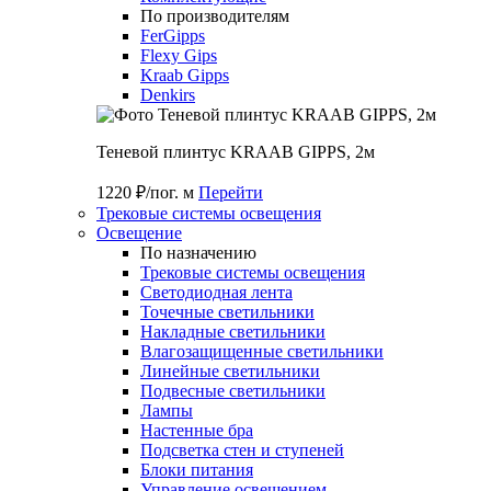
По производителям
FerGipps
Flexy Gips
Kraab Gipps
Denkirs
Теневой плинтус KRAAB GIPPS, 2м
1220 ₽/пог. м
Перейти
Трековые системы освещения
Освещение
По назначению
Трековые системы освещения
Светодиодная лента
Точечные светильники
Накладные светильники
Влагозащищенные светильники
Линейные светильники
Подвесные светильники
Лампы
Настенные бра
Подсветка стен и ступеней
Блоки питания
Управление освещением