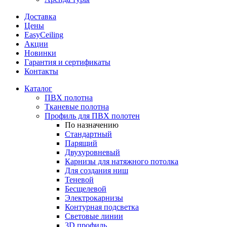
Доставка
Цены
EasyCeiling
Акции
Новинки
Гарантия и сертификаты
Контакты
Каталог
ПВХ полотна
Тканевые полотна
Профиль для ПВХ полотен
По назначению
Стандартный
Парящий
Двухуровневый
Карнизы для натяжного потолка
Для создания ниш
Теневой
Бесщелевой
Электрокарнизы
Контурная подсветка
Световые линии
3D профиль