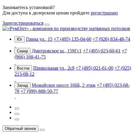
Занимаетесь установкой?
Для доступа к дилерским ценам пройдите
регистрацию
Зарегистрироваться
Грина ул., 15
+7 (495) 135-04-60
+7 (926) 834-48-74
Юг
Дмитровское ш., 159Гс1
+7 (495) 023-60-61
+7
Север
(966) 168-41-75
Привольная ул., 2с9
+7 (495) 021-61-00
+7 (925)
Восток
213-08-12
Можайское шоссе 166Б, 2 этаж
+7 (495) 023-68-
Запад
78
+7 (999) 888-50-77
Обратный звонок