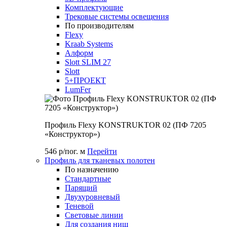
Комплектующие
Трековые системы освещения
По производителям
Flexy
Kraab Systems
Алформ
Slott SLIM 27
Slott
5+ПРОЕКТ
LumFer
Профиль Flexy KONSTRUKTOR 02 (ПФ 7205
«Конструктор»)
546 р/пог. м
Перейти
Профиль для тканевых полотен
По назначению
Стандартные
Парящий
Двухуровневый
Теневой
Световые линии
Для создания ниш