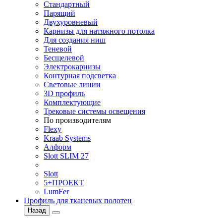
Стандартный
Парящий
Двухуровневый
Карнизы для натяжного потолка
Для создания ниш
Теневой
Бесщелевой
Электрокарнизы
Контурная подсветка
Световые линии
3D профиль
Комплектующие
Трековые системы освещения
По производителям
Flexy
Kraab Systems
Алформ
Slott SLIM 27
Slott
5+ПРОЕКТ
LumFer
Профиль для тканевых полотен
Назад