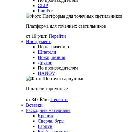
По производителям
CLIP
LumFer
Платформа для точечных светильников
от 19 р/шт.
Перейти
Инструмент
По назначению
Шпатели
Ножи, лезвия
Другое
По производителям
HANOV
Шпатели гарпунные
от 847 ₽/шт
Перейти
Вставки
Расходные материалы
Крепеж
Сверла, буры
Гарпун
Клей, герметик