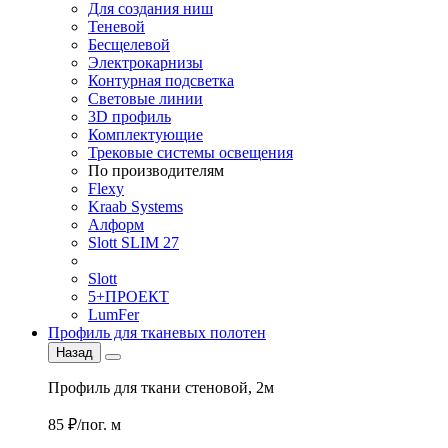
Для создания ниш
Теневой
Бесщелевой
Электрокарнизы
Контурная подсветка
Световые линии
3D профиль
Комплектующие
Трековые системы освещения
По производителям
Flexy
Kraab Systems
Алформ
Slott SLIM 27
Slott
5+ПРОЕКТ
LumFer
Профиль для тканевых полотен
Назад
Профиль для ткани стеновой, 2м
85 ₽/пог. м