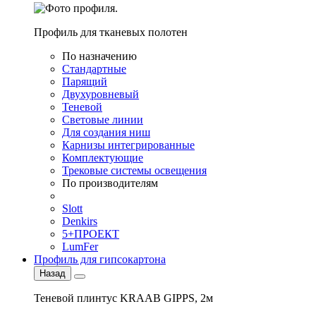
Профиль для тканевых полотен
По назначению
Стандартные
Парящий
Двухуровневый
Теневой
Световые линии
Для создания ниш
Карнизы интегрированные
Комплектующие
Трековые системы освещения
По производителям
Slott
Denkirs
5+ПРОЕКТ
LumFer
Профиль для гипсокартона
Назад
Теневой плинтус KRAAB GIPPS, 2м