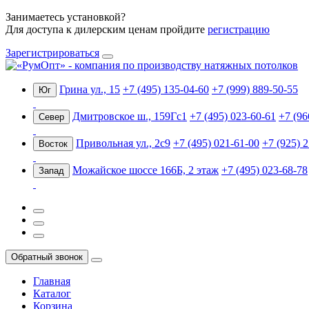
Занимаетесь установкой?
Для доступа к дилерским ценам пройдите
регистрацию
Зарегистрироваться
Грина ул., 15
+7 (495) 135-04-60
+7 (999) 889-50-55
Юг
Дмитровское ш., 159Гс1
+7 (495) 023-60-61
+7 (96
Север
Привольная ул., 2с9
+7 (495) 021-61-00
+7 (925) 
Восток
Можайское шоссе 166Б, 2 этаж
+7 (495) 023-68-78
Запад
Обратный звонок
Главная
Каталог
Корзина