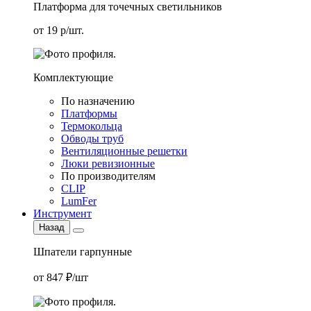
Платформа для точечных светильников
от 19 р/шт.
Комплектующие
По назначению
Платформы
Термокольца
Обводы труб
Вентиляционные решетки
Люки ревизионные
По производителям
CLIP
LumFer
Инструмент
Назад
Шпатели гарпунные
от 847 ₽/шт