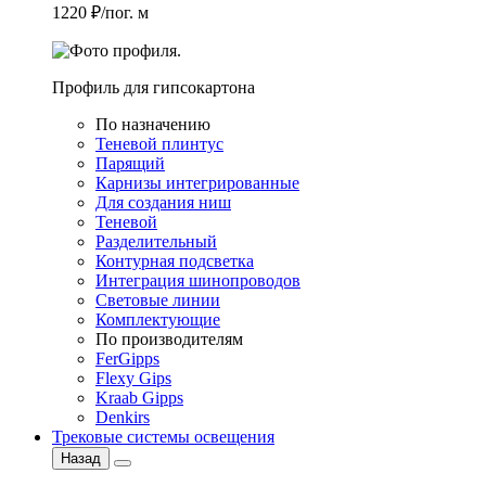
1220 ₽/пог. м
Профиль для гипсокартона
По назначению
Теневой плинтус
Парящий
Карнизы интегрированные
Для создания ниш
Теневой
Разделительный
Контурная подсветка
Интеграция шинопроводов
Световые линии
Комплектующие
По производителям
FerGipps
Flexy Gips
Kraab Gipps
Denkirs
Трековые системы освещения
Назад