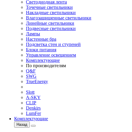
Светодиодная лента
Точечные светильники
Накладные светильники
Влагозащищенные светильники
Линейные светильники
Подвесные светильники
Лампы
Настенные бра
Подсветка стен и ступеней
Блоки питания
Управление освещением
Комплектующие
По производителям
Q&F
SWG
TrueEnergy
Slott
A-SKY
CLIP
Denkirs
LumFer
Комплектующие
Назад