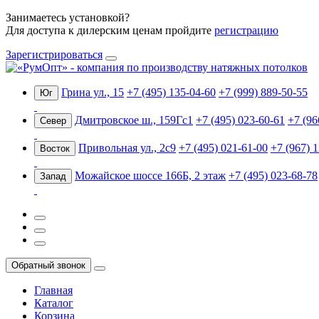
Занимаетесь установкой?
Для доступа к дилерским ценам пройдите
регистрацию
Зарегистрироваться
Грина ул., 15
+7 (495) 135-04-60
+7 (999) 889-50-55
Юг
Дмитровское ш., 159Гс1
+7 (495) 023-60-61
+7 (96
Север
Привольная ул., 2с9
+7 (495) 021-61-00
+7 (967) 
Восток
Можайское шоссе 166Б, 2 этаж
+7 (495) 023-68-78
Запад
Обратный звонок
Главная
Каталог
Корзина