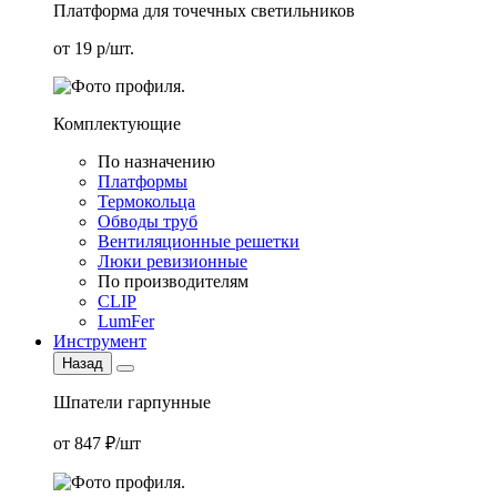
Платформа для точечных светильников
от 19 р/шт.
Комплектующие
По назначению
Платформы
Термокольца
Обводы труб
Вентиляционные решетки
Люки ревизионные
По производителям
CLIP
LumFer
Инструмент
Назад
Шпатели гарпунные
от 847 ₽/шт