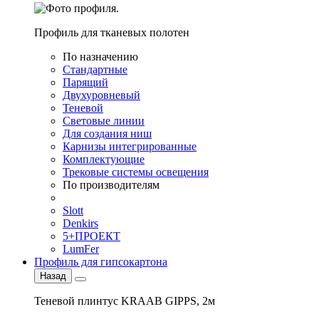
Профиль для тканевых полотен
По назначению
Стандартные
Парящий
Двухуровневый
Теневой
Световые линии
Для создания ниш
Карнизы интегрированные
Комплектующие
Трековые системы освещения
По производителям
Slott
Denkirs
5+ПРОЕКТ
LumFer
Профиль для гипсокартона
Назад
Теневой плинтус KRAAB GIPPS, 2м