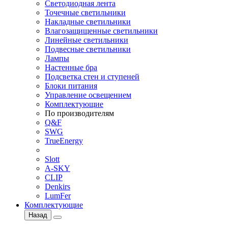
Светодиодная лента
Точечные светильники
Накладные светильники
Влагозащищенные светильники
Линейные светильники
Подвесные светильники
Лампы
Настенные бра
Подсветка стен и ступеней
Блоки питания
Управление освещением
Комплектующие
По производителям
Q&F
SWG
TrueEnergy
Slott
A-SKY
CLIP
Denkirs
LumFer
Комплектующие
Назад