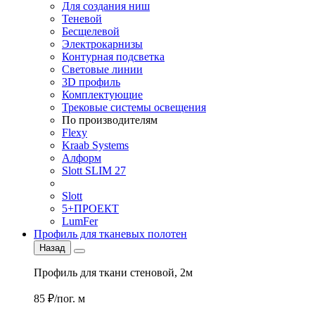
Для создания ниш
Теневой
Бесщелевой
Электрокарнизы
Контурная подсветка
Световые линии
3D профиль
Комплектующие
Трековые системы освещения
По производителям
Flexy
Kraab Systems
Алформ
Slott SLIM 27
Slott
5+ПРОЕКТ
LumFer
Профиль для тканевых полотен
Назад
Профиль для ткани стеновой, 2м
85 ₽/пог. м