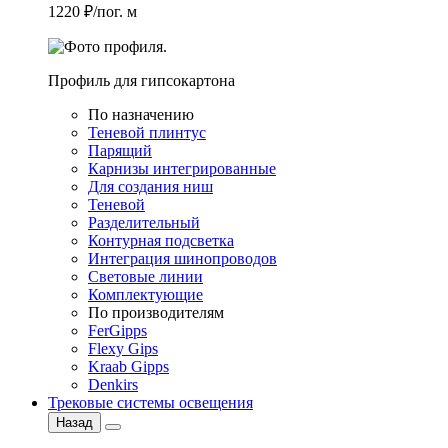
1220 ₽/пог. м
Профиль для гипсокартона
По назначению
Теневой плинтус
Парящий
Карнизы интегрированные
Для создания ниш
Теневой
Разделительный
Контурная подсветка
Интеграция шинопроводов
Световые линии
Комплектующие
По производителям
FerGipps
Flexy Gips
Kraab Gipps
Denkirs
Трековые системы освещения
Назад