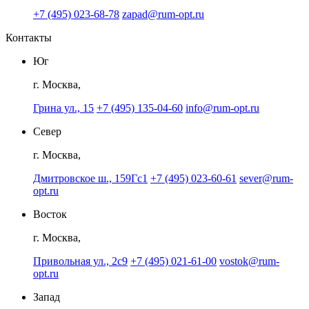
+7 (495) 023-68-78
zapad@rum-opt.ru
Контакты
Юг
г. Москва,
Грина ул., 15
+7 (495) 135-04-60
info@rum-opt.ru
Север
г. Москва,
Дмитровское ш., 159Гс1
+7 (495) 023-60-61
sever@rum-
opt.ru
Восток
г. Москва,
Привольная ул., 2с9
+7 (495) 021-61-00
vostok@rum-
opt.ru
Запад