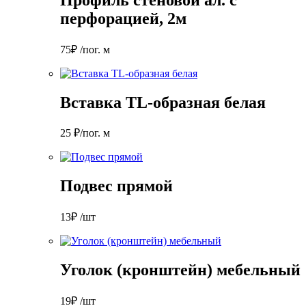
перфорацией, 2м
75₽ /пог. м
Вставка TL-образная белая
25 ₽/пог. м
Подвес прямой
13₽ /шт
Уголок (кронштейн) мебельный
19₽ /шт