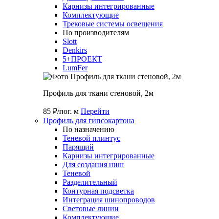
Карнизы интегрированные
Комплектующие
Трековые системы освещения
По производителям
Slott
Denkirs
5+ПРОЕКТ
LumFer
Профиль для ткани стеновой, 2м
85 ₽/пог. м
Перейти
Профиль для гипсокартона
По назначению
Теневой плинтус
Парящий
Карнизы интегрированные
Для создания ниш
Теневой
Разделительный
Контурная подсветка
Интеграция шинопроводов
Световые линии
Комплектующие