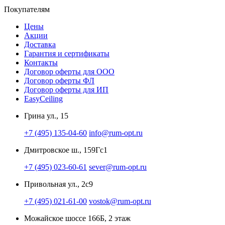
Покупателям
Цены
Акции
Доставка
Гарантия и сертификаты
Контакты
Договор оферты для ООО
Договор оферты ФЛ
Договор оферты для ИП
EasyCeiling
Грина ул., 15
+7 (495) 135-04-60
info@rum-opt.ru
Дмитровское ш., 159Гс1
+7 (495) 023-60-61
sever@rum-opt.ru
Привольная ул., 2с9
+7 (495) 021-61-00
vostok@rum-opt.ru
Можайское шоссе 166Б, 2 этаж