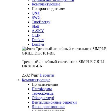
Комплектующие
По производителям
Q&F
SWG
TrueEnergy
Slott
A-SKY
CLIP
Denkirs
LumFer
Трековый линейный светильник SIMPLE GRILL
DK8101-BK
2532 ₽/шт
Перейти
Комплектующие
По назначению
Платформы
Термокольца
Обводы труб
Вентиляционные решетки
Люки ревизионные