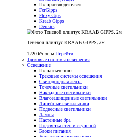
По производителям
FerGipps
Flexy Gips
Kraab Gipps
Denkirs
Теневой плинтус KRAAB GIPPS, 2м
1220 ₽/пог. м
Перейти
Трековые системы освещения
Освещение
По назначению
Трековые системы освещения
Светодиодная лента
Точечные светильники
Накладные светильники
Влагозащищенные светильники
Линейные светильники
Подвесные светильники
Лампы
Настенные бра
Подсветка стен и ступеней
Блоки питания
Управление освещением