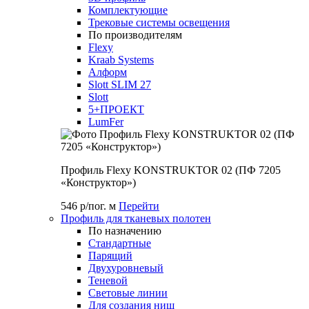
Комплектующие
Трековые системы освещения
По производителям
Flexy
Kraab Systems
Алформ
Slott SLIM 27
Slott
5+ПРОЕКТ
LumFer
Профиль Flexy KONSTRUKTOR 02 (ПФ 7205
«Конструктор»)
546 р/пог. м
Перейти
Профиль для тканевых полотен
По назначению
Стандартные
Парящий
Двухуровневый
Теневой
Световые линии
Для создания ниш