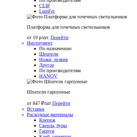
По производителям
CLIP
LumFer
Платформа для точечных светильников
от 19 р/шт.
Перейти
Инструмент
По назначению
Шпатели
Ножи, лезвия
Другое
По производителям
HANOV
Шпатели гарпунные
от 847 ₽/шт
Перейти
Вставки
Расходные материалы
Крепеж
Сверла, буры
Гарпун
Клей, герметик