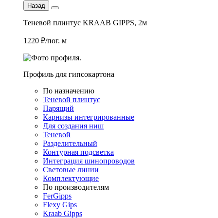
Назад
Теневой плинтус KRAAB GIPPS, 2м
1220 ₽/пог. м
Профиль для гипсокартона
По назначению
Теневой плинтус
Парящий
Карнизы интегрированные
Для создания ниш
Теневой
Разделительный
Контурная подсветка
Интеграция шинопроводов
Световые линии
Комплектующие
По производителям
FerGipps
Flexy Gips
Kraab Gipps