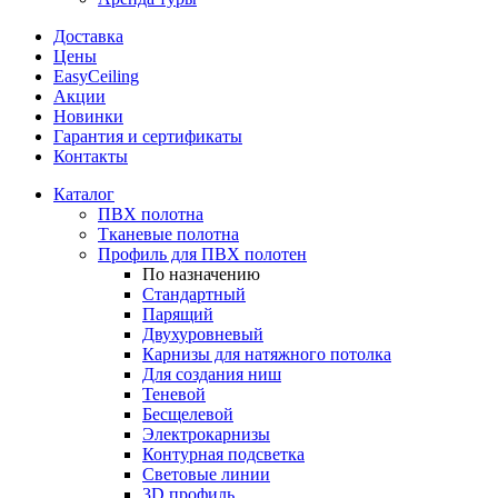
Доставка
Цены
EasyCeiling
Акции
Новинки
Гарантия и сертификаты
Контакты
Каталог
ПВХ полотна
Тканевые полотна
Профиль для ПВХ полотен
По назначению
Стандартный
Парящий
Двухуровневый
Карнизы для натяжного потолка
Для создания ниш
Теневой
Бесщелевой
Электрокарнизы
Контурная подсветка
Световые линии
3D профиль