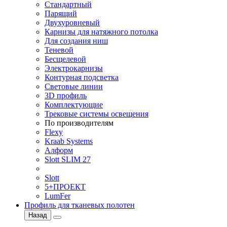
Стандартный
Парящий
Двухуровневый
Карнизы для натяжного потолка
Для создания ниш
Теневой
Бесщелевой
Электрокарнизы
Контурная подсветка
Световые линии
3D профиль
Комплектующие
Трековые системы освещения
По производителям
Flexy
Kraab Systems
Алформ
Slott SLIM 27
Slott
5+ПРОЕКТ
LumFer
Профиль для тканевых полотен
Назад