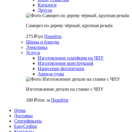
Каталоги
Другое
Саморез по дереву чёрный, крупная резьба
275 ₽/уп
Перейти
Шины и бленды
Электрика
Услуги
Изготовление платформ на ЧПУ
Изготовление конструкций
Нанесение фотопечати
Аренда туры
Изготовление детали на станке с ЧПУ
180 ₽/пог. м
Перейти
Цены
Доставка
Cертификаты
EasyCeiling
Контакты