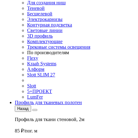
Для создания ниш
Теневой
Бесщелевой
Электрокарнизы
Контурная подсветка
Световые линии
3D профиль
Комплектующие
Трековые системы освещения
По производителям
Flexy
Kraab Systems
Алформ
Slott SLIM 27
Slott
5+ПРОЕКТ
LumFer
Профиль для тканевых полотен
Назад
Профиль для ткани стеновой, 2м
85 ₽/пог. м