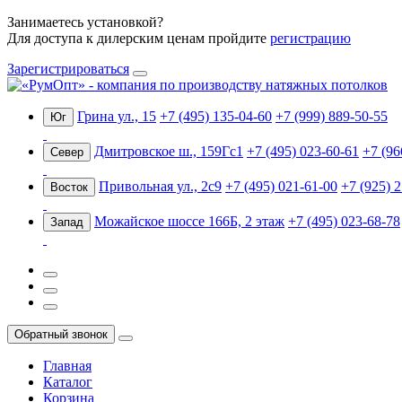
Занимаетесь установкой?
Для доступа к дилерским ценам пройдите
регистрацию
Зарегистрироваться
Грина ул., 15
+7 (495) 135-04-60
+7 (999) 889-50-55
Юг
Дмитровское ш., 159Гс1
+7 (495) 023-60-61
+7 (96
Север
Привольная ул., 2с9
+7 (495) 021-61-00
+7 (925) 
Восток
Можайское шоссе 166Б, 2 этаж
+7 (495) 023-68-78
Запад
Обратный звонок
Главная
Каталог
Корзина