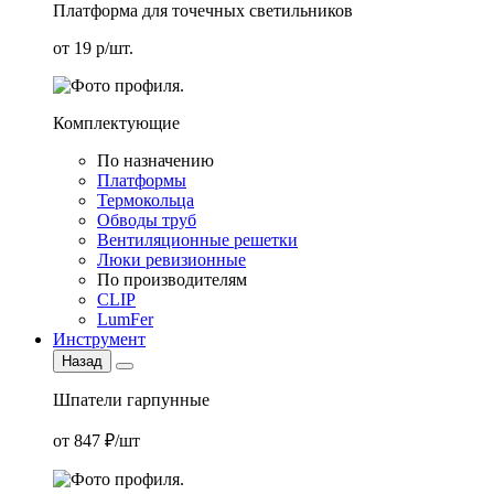
Платформа для точечных светильников
от 19 р/шт.
Комплектующие
По назначению
Платформы
Термокольца
Обводы труб
Вентиляционные решетки
Люки ревизионные
По производителям
CLIP
LumFer
Инструмент
Назад
Шпатели гарпунные
от 847 ₽/шт