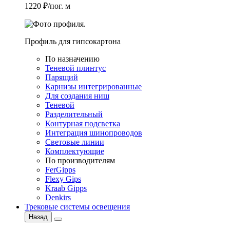
1220 ₽/пог. м
Профиль для гипсокартона
По назначению
Теневой плинтус
Парящий
Карнизы интегрированные
Для создания ниш
Теневой
Разделительный
Контурная подсветка
Интеграция шинопроводов
Световые линии
Комплектующие
По производителям
FerGipps
Flexy Gips
Kraab Gipps
Denkirs
Трековые системы освещения
Назад