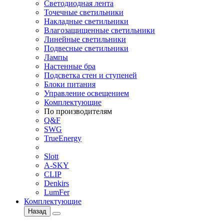
Светодиодная лента
Точечные светильники
Накладные светильники
Влагозащищенные светильники
Линейные светильники
Подвесные светильники
Лампы
Настенные бра
Подсветка стен и ступеней
Блоки питания
Управление освещением
Комплектующие
По производителям
Q&F
SWG
TrueEnergy
Slott
A-SKY
CLIP
Denkirs
LumFer
Комплектующие
Назад