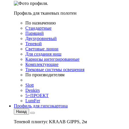
Профиль для тканевых полотен
По назначению
Стандартные
Парящий
Двухуровневый
Теневой
Световые линии
Для создания ниш
Карнизы интегрированные
Комплектующие
Трековые системы освещения
По производителям
Slott
Denkirs
5+ПРОЕКТ
LumFer
Профиль для гипсокартона
Назад
Теневой плинтус KRAAB GIPPS, 2м