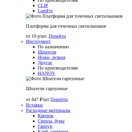
По производителям
CLIP
LumFer
Платформа для точечных светильников
от 19 р/шт.
Перейти
Инструмент
По назначению
Шпатели
Ножи, лезвия
Другое
По производителям
HANOV
Шпатели гарпунные
от 847 ₽/шт
Перейти
Вставки
Расходные материалы
Крепеж
Сверла, буры
Гарпун
Клей, герметик