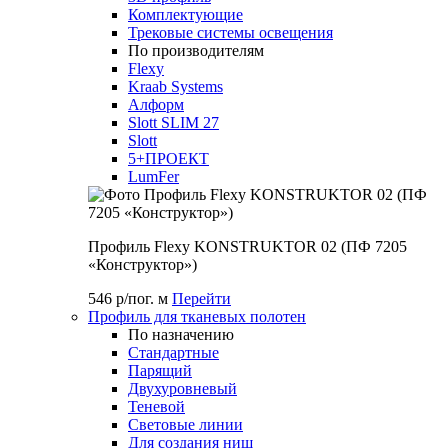
Комплектующие
Трековые системы освещения
По производителям
Flexy
Kraab Systems
Алформ
Slott SLIM 27
Slott
5+ПРОЕКТ
LumFer
Профиль Flexy KONSTRUKTOR 02 (ПФ 7205
«Конструктор»)
546 р/пог. м
Перейти
Профиль для тканевых полотен
По назначению
Стандартные
Парящий
Двухуровневый
Теневой
Световые линии
Для создания ниш