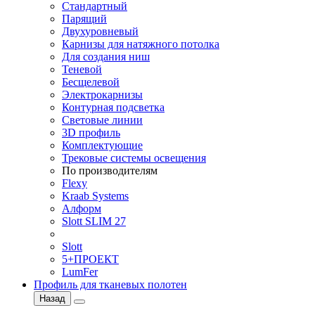
Стандартный
Парящий
Двухуровневый
Карнизы для натяжного потолка
Для создания ниш
Теневой
Бесщелевой
Электрокарнизы
Контурная подсветка
Световые линии
3D профиль
Комплектующие
Трековые системы освещения
По производителям
Flexy
Kraab Systems
Алформ
Slott SLIM 27
Slott
5+ПРОЕКТ
LumFer
Профиль для тканевых полотен
Назад