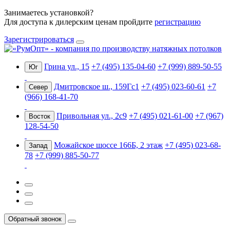
Занимаетесь установкой?
Для доступа к дилерским ценам пройдите
регистрацию
Зарегистрироваться
Грина ул., 15
+7 (495) 135-04-60
+7 (999) 889-50-55
Юг
Дмитровское ш., 159Гс1
+7 (495) 023-60-61
+7
Север
(966) 168-41-70
Привольная ул., 2с9
+7 (495) 021-61-00
+7 (967)
Восток
128-54-50
Можайское шоссе 166Б, 2 этаж
+7 (495) 023-68-
Запад
78
+7 (999) 885-50-77
Обратный звонок