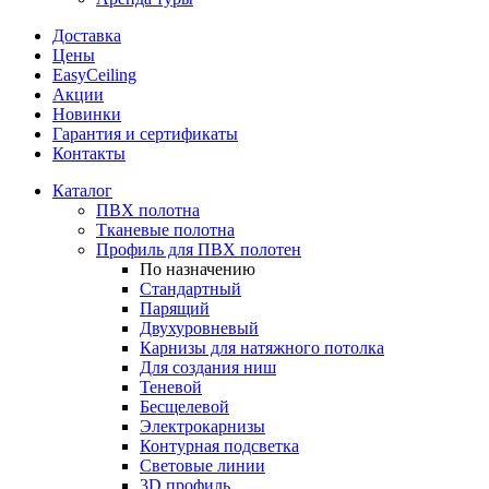
Доставка
Цены
EasyCeiling
Акции
Новинки
Гарантия и сертификаты
Контакты
Каталог
ПВХ полотна
Тканевые полотна
Профиль для ПВХ полотен
По назначению
Стандартный
Парящий
Двухуровневый
Карнизы для натяжного потолка
Для создания ниш
Теневой
Бесщелевой
Электрокарнизы
Контурная подсветка
Световые линии
3D профиль