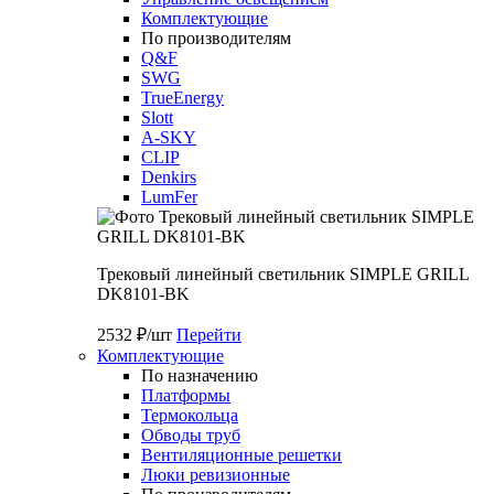
Комплектующие
По производителям
Q&F
SWG
TrueEnergy
Slott
A-SKY
CLIP
Denkirs
LumFer
Трековый линейный светильник SIMPLE GRILL
DK8101-BK
2532 ₽/шт
Перейти
Комплектующие
По назначению
Платформы
Термокольца
Обводы труб
Вентиляционные решетки
Люки ревизионные