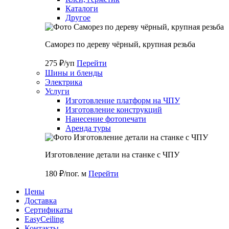
Каталоги
Другое
Саморез по дереву чёрный, крупная резьба
275 ₽/уп
Перейти
Шины и бленды
Электрика
Услуги
Изготовление платформ на ЧПУ
Изготовление конструкций
Нанесение фотопечати
Аренда туры
Изготовление детали на станке с ЧПУ
180 ₽/пог. м
Перейти
Цены
Доставка
Cертификаты
EasyCeiling
Контакты