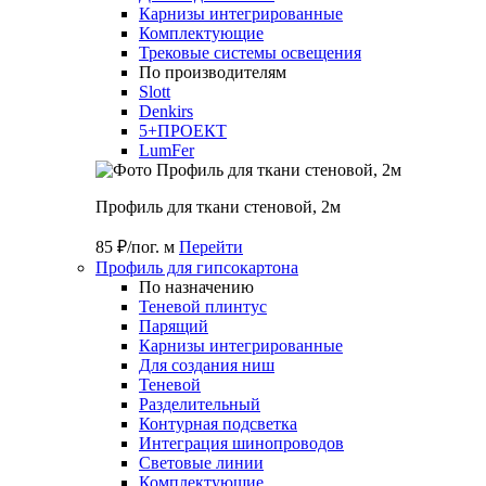
Карнизы интегрированные
Комплектующие
Трековые системы освещения
По производителям
Slott
Denkirs
5+ПРОЕКТ
LumFer
Профиль для ткани стеновой, 2м
85 ₽/пог. м
Перейти
Профиль для гипсокартона
По назначению
Теневой плинтус
Парящий
Карнизы интегрированные
Для создания ниш
Теневой
Разделительный
Контурная подсветка
Интеграция шинопроводов
Световые линии
Комплектующие