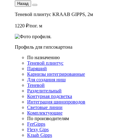
Назад
Теневой плинтус KRAAB GIPPS, 2м
1220 ₽/пог. м
Профиль для гипсокартона
По назначению
Теневой плинтус
Парящий
Карнизы интегрированные
Для создания ниш
Теневой
Разделительный
Контурная подсветка
Интеграция шинопроводов
Световые линии
Комплектующие
По производителям
FerGipps
Flexy Gips
Kraab Gipps