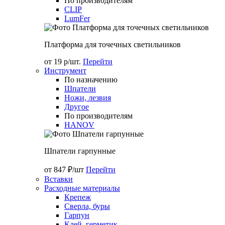
По производителям
CLIP
LumFer
Платформа для точечных светильников
от 19 р/шт.
Перейти
Инструмент
По назначению
Шпатели
Ножи, лезвия
Другое
По производителям
HANOV
Шпатели гарпунные
от 847 ₽/шт
Перейти
Вставки
Расходные материалы
Крепеж
Сверла, буры
Гарпун
Клей, герметик