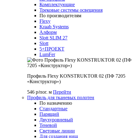
Комплектующие
Трековые системы освещения
По производителям
Flexy
Kraab Systems
Алформ
Slott SLIM 27
Slott
5+ПРОЕКТ
LumFer
Профиль Flexy KONSTRUKTOR 02 (ПФ 7205
«Конструктор»)
546 р/пог. м
Перейти
Профиль для тканевых полотен
По назначению
Стандартные
Парящий
Двухуровневый
Теневой
Световые линии
Для создания ниш