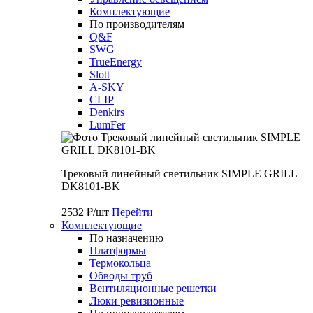
Комплектующие
По производителям
Q&F
SWG
TrueEnergy
Slott
A-SKY
CLIP
Denkirs
LumFer
Трековый линейный светильник SIMPLE GRILL
DK8101-BK
2532 ₽/шт
Перейти
Комплектующие
По назначению
Платформы
Термокольца
Обводы труб
Вентиляционные решетки
Люки ревизионные