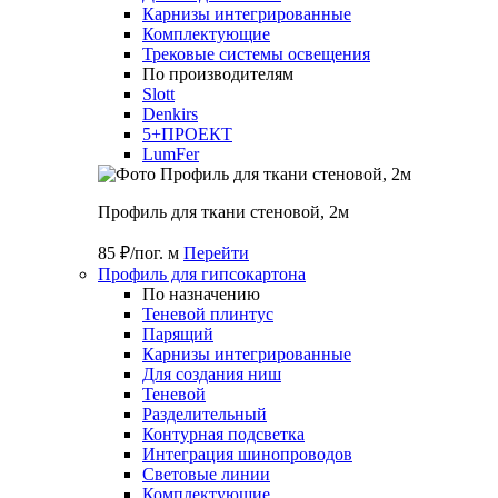
Карнизы интегрированные
Комплектующие
Трековые системы освещения
По производителям
Slott
Denkirs
5+ПРОЕКТ
LumFer
Профиль для ткани стеновой, 2м
85 ₽/пог. м
Перейти
Профиль для гипсокартона
По назначению
Теневой плинтус
Парящий
Карнизы интегрированные
Для создания ниш
Теневой
Разделительный
Контурная подсветка
Интеграция шинопроводов
Световые линии
Комплектующие