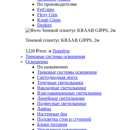
По производителям
FerGipps
Flexy Gips
Kraab Gipps
Denkirs
Теневой плинтус KRAAB GIPPS, 2м
1220 ₽/пог. м
Перейти
Трековые системы освещения
Освещение
По назначению
Трековые системы освещения
Светодиодная лента
Точечные светильники
Накладные светильники
Влагозащищенные светильники
Линейные светильники
Подвесные светильники
Лампы
Настенные бра
Подсветка стен и ступеней
Блоки питания
Управление освещением