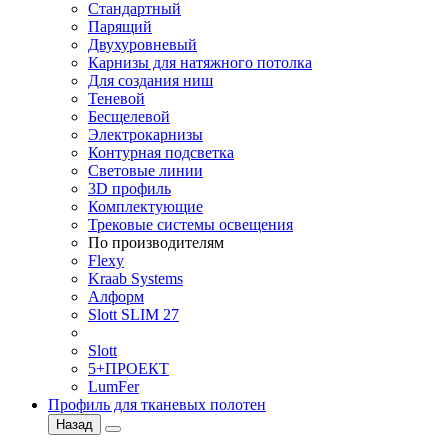
Стандартный
Парящий
Двухуровневый
Карнизы для натяжного потолка
Для создания ниш
Теневой
Бесщелевой
Электрокарнизы
Контурная подсветка
Световые линии
3D профиль
Комплектующие
Трековые системы освещения
По производителям
Flexy
Kraab Systems
Алформ
Slott SLIM 27
Slott
5+ПРОЕКТ
LumFer
Профиль для тканевых полотен
Назад