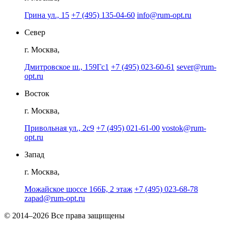
Грина ул., 15
+7 (495) 135-04-60
info@rum-opt.ru
Север
г. Москва,
Дмитровское ш., 159Гс1
+7 (495) 023-60-61
sever@rum-
opt.ru
Восток
г. Москва,
Привольная ул., 2с9
+7 (495) 021-61-00
vostok@rum-
opt.ru
Запад
г. Москва,
Можайское шоссе 166Б, 2 этаж
+7 (495) 023-68-78
zapad@rum-opt.ru
© 2014–2026 Все права защищены