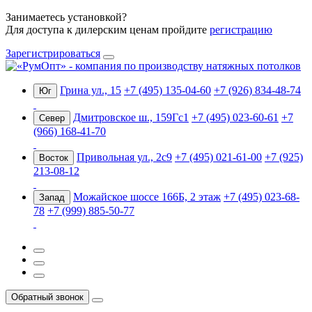
Занимаетесь установкой?
Для доступа к дилерским ценам пройдите
регистрацию
Зарегистрироваться
Грина ул., 15
+7 (495) 135-04-60
+7 (926) 834-48-74
Юг
Дмитровское ш., 159Гс1
+7 (495) 023-60-61
+7
Север
(966) 168-41-70
Привольная ул., 2с9
+7 (495) 021-61-00
+7 (925)
Восток
213-08-12
Можайское шоссе 166Б, 2 этаж
+7 (495) 023-68-
Запад
78
+7 (999) 885-50-77
Обратный звонок