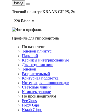
Назад
Теневой плинтус KRAAB GIPPS, 2м
1220 ₽/пог. м
Профиль для гипсокартона
По назначению
Теневой плинтус
Парящий
Карнизы интегрированные
Для создания ниш
Теневой
Разделительный
Контурная подсветка
Интеграция шинопроводов
Световые линии
Комплектующие
По производителям
FerGipps
Flexy Gips
Kraab Gipps