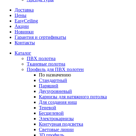
Доставка
Цены
EasyCeiling
Акции
Новинки
Гарантия и сертификаты
Контакты
Каталог
ПВХ полотна
Тканевые полотна
Профиль для ПВХ полотен
По назначению
Стандартный
Парящий
Двухуровневый
Карнизы для натяжного потолка
Для создания ниш
Теневой
Бесщелевой
Электрокарнизы
Контурная подсветка
Световые линии
3D профиль