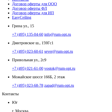
Договор оферты для ООО
Договор оферты ФЛ
Договор оферты для ИП
EasyCeiling
Грина ул., 15
+7 (495) 135-04-60
info@rum-opt.ru
Дмитровское ш., 159Гс1
+7 (495) 023-60-61
sever@rum-opt.ru
Привольная ул., 2с9
+7 (495) 021-61-00
vostok@rum-opt.ru
Можайское шоссе 166Б, 2 этаж
+7 (495) 023-68-78
zapad@rum-opt.ru
Контакты
Юг
г. Москва,