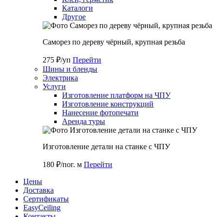
Каталоги
Другое
Саморез по дереву чёрный, крупная резьба
275 ₽/уп
Перейти
Шины и бленды
Электрика
Услуги
Изготовление платформ на ЧПУ
Изготовление конструкций
Нанесение фотопечати
Аренда туры
Изготовление детали на станке с ЧПУ
180 ₽/пог. м
Перейти
Цены
Доставка
Cертификаты
EasyCeiling
Контакты