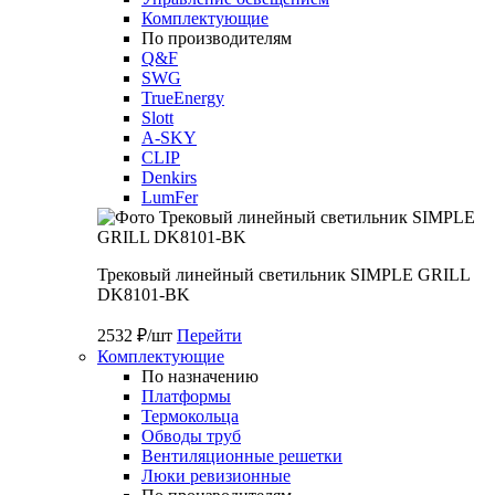
Комплектующие
По производителям
Q&F
SWG
TrueEnergy
Slott
A-SKY
CLIP
Denkirs
LumFer
Трековый линейный светильник SIMPLE GRILL
DK8101-BK
2532 ₽/шт
Перейти
Комплектующие
По назначению
Платформы
Термокольца
Обводы труб
Вентиляционные решетки
Люки ревизионные