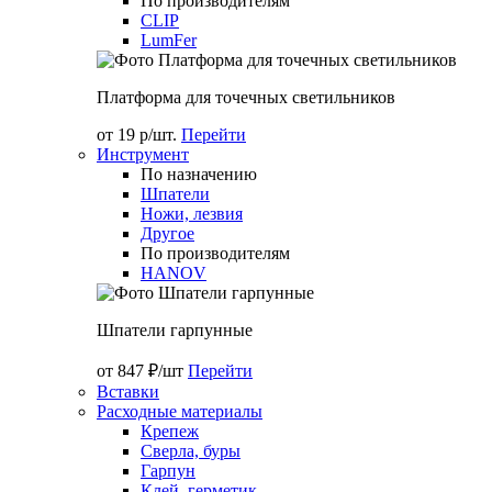
По производителям
CLIP
LumFer
Платформа для точечных светильников
от 19 р/шт.
Перейти
Инструмент
По назначению
Шпатели
Ножи, лезвия
Другое
По производителям
HANOV
Шпатели гарпунные
от 847 ₽/шт
Перейти
Вставки
Расходные материалы
Крепеж
Сверла, буры
Гарпун
Клей, герметик