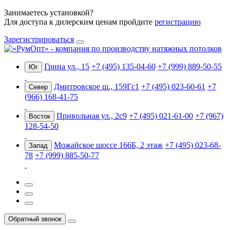
Занимаетесь установкой?
Для доступа к дилерским ценам пройдите
регистрацию
Зарегистрироваться
Грина ул., 15
+7 (495) 135-04-60
+7 (999) 889-50-55
Юг
Дмитровское ш., 159Гс1
+7 (495) 023-60-61
+7
Север
(966) 168-41-75
Привольная ул., 2с9
+7 (495) 021-61-00
+7 (967)
Восток
128-54-50
Можайское шоссе 166Б, 2 этаж
+7 (495) 023-68-
Запад
78
+7 (999) 885-50-77
Обратный звонок