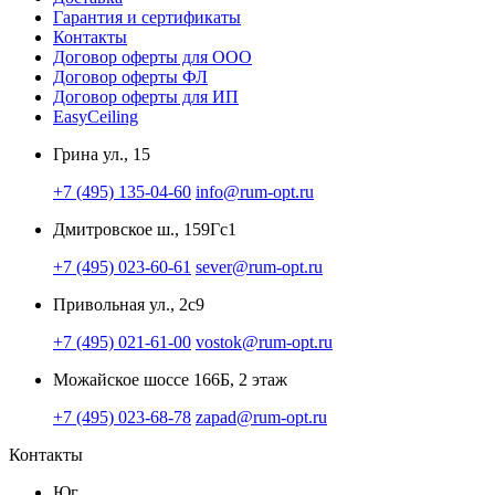
Гарантия и сертификаты
Контакты
Договор оферты для ООО
Договор оферты ФЛ
Договор оферты для ИП
EasyCeiling
Грина ул., 15
+7 (495) 135-04-60
info@rum-opt.ru
Дмитровское ш., 159Гс1
+7 (495) 023-60-61
sever@rum-opt.ru
Привольная ул., 2с9
+7 (495) 021-61-00
vostok@rum-opt.ru
Можайское шоссе 166Б, 2 этаж
+7 (495) 023-68-78
zapad@rum-opt.ru
Контакты
Юг