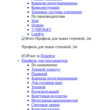
Карнизы интегрированные
Комплектующие
Трековые системы освещения
По производителям
Slott
Denkirs
5+ПРОЕКТ
LumFer
Профиль для ткани стеновой, 2м
85 ₽/пог. м
Перейти
Профиль для гипсокартона
По назначению
Теневой плинтус
Парящий
Карнизы интегрированные
Для создания ниш
Теневой
Разделительный
Контурная подсветка
Интеграция шинопроводов
Световые линии
Комплектующие