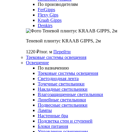
По производителям
FerGipps
Flexy Gips
Kraab Gipps
Denkirs
Теневой плинтус KRAAB GIPPS, 2м
1220 ₽/пог. м
Перейти
Трековые системы освещения
Освещение
По назначению
Трековые системы освещения
Светодиодная лента
Точечные светильники
Накладные светильники
Влагозащищенные светильники
Линейные светильники
Подвесные светильники
Лампы
Настенные бра
Подсветка стен и ступеней
Блоки питания
Управление освещением