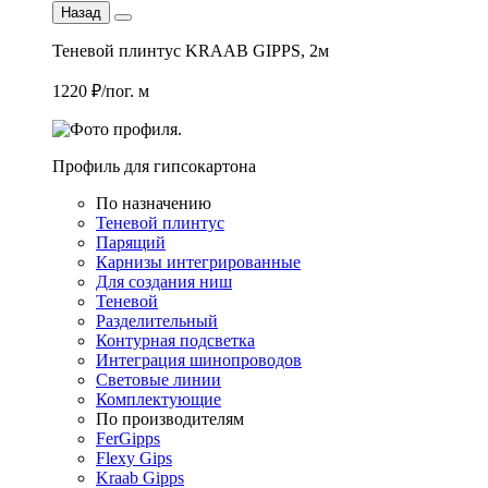
Назад
Теневой плинтус KRAAB GIPPS, 2м
1220 ₽/пог. м
Профиль для гипсокартона
По назначению
Теневой плинтус
Парящий
Карнизы интегрированные
Для создания ниш
Теневой
Разделительный
Контурная подсветка
Интеграция шинопроводов
Световые линии
Комплектующие
По производителям
FerGipps
Flexy Gips
Kraab Gipps