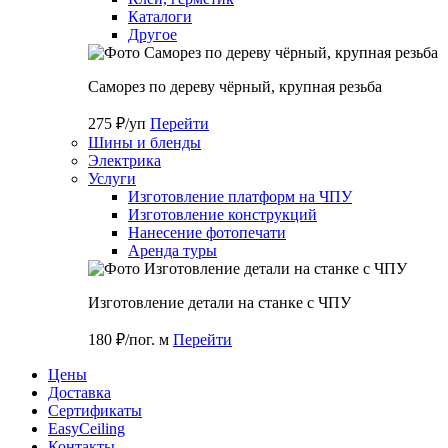
Каталоги
Другое
Саморез по дереву чёрный, крупная резьба
275 ₽/уп
Перейти
Шины и бленды
Электрика
Услуги
Изготовление платформ на ЧПУ
Изготовление конструкций
Нанесение фотопечати
Аренда туры
Изготовление детали на станке с ЧПУ
180 ₽/пог. м
Перейти
Цены
Доставка
Cертификаты
EasyCeiling
Контакты