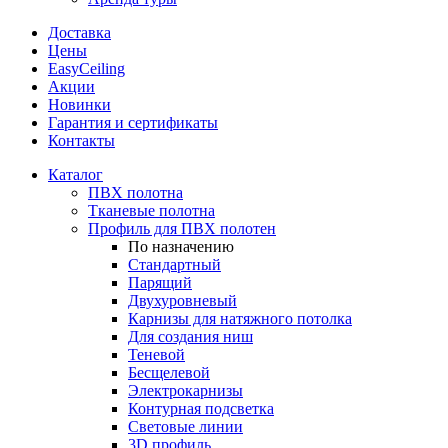
Доставка
Цены
EasyCeiling
Акции
Новинки
Гарантия и сертификаты
Контакты
Каталог
ПВХ полотна
Тканевые полотна
Профиль для ПВХ полотен
По назначению
Стандартный
Парящий
Двухуровневый
Карнизы для натяжного потолка
Для создания ниш
Теневой
Бесщелевой
Электрокарнизы
Контурная подсветка
Световые линии
3D профиль