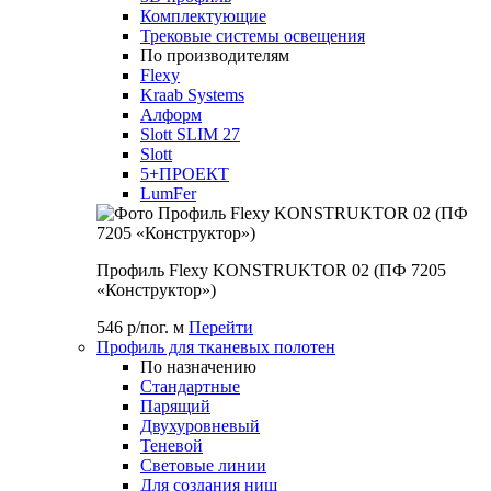
Комплектующие
Трековые системы освещения
По производителям
Flexy
Kraab Systems
Алформ
Slott SLIM 27
Slott
5+ПРОЕКТ
LumFer
Профиль Flexy KONSTRUKTOR 02 (ПФ 7205
«Конструктор»)
546 р/пог. м
Перейти
Профиль для тканевых полотен
По назначению
Стандартные
Парящий
Двухуровневый
Теневой
Световые линии
Для создания ниш