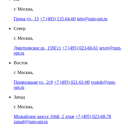
г. Москва,
Грина ул., 15
+7 (495) 135-04-60
info@rum-opt.ru
Север
г. Москва,
Дмитровское ш., 159Гс1
+7 (495) 023-60-61
sever@rum-
opt.ru
Восток
г. Москва,
Привольная ул., 2с9
+7 (495) 021-61-00
vostok@rum-
opt.ru
Запад
г. Москва,
Можайское шоссе 166Б, 2 этаж
+7 (495) 023-68-78
zapad@rum-opt.ru