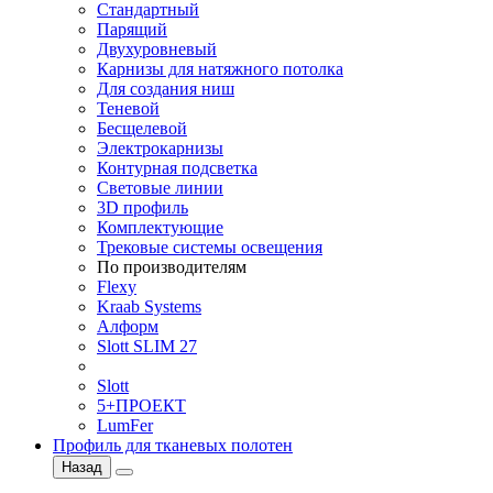
Стандартный
Парящий
Двухуровневый
Карнизы для натяжного потолка
Для создания ниш
Теневой
Бесщелевой
Электрокарнизы
Контурная подсветка
Световые линии
3D профиль
Комплектующие
Трековые системы освещения
По производителям
Flexy
Kraab Systems
Алформ
Slott SLIM 27
Slott
5+ПРОЕКТ
LumFer
Профиль для тканевых полотен
Назад