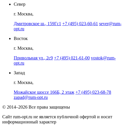
Север
г. Москва,
Дмитровское ш., 159Гс1
+7 (495) 023-60-61
sever@rum-
opt.ru
Восток
г. Москва,
Привольная ул., 2с9
+7 (495) 021-61-00
vostok@rum-
opt.ru
Запад
г. Москва,
Можайское шоссе 166Б, 2 этаж
+7 (495) 023-68-78
zapad@rum-opt.ru
© 2014–2026 Все права защищены
Сайт rum-opt.ru не является публичной офертой и носит
информационный характер