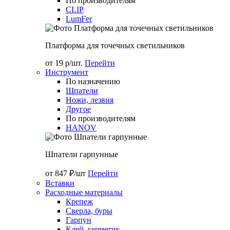
По производителям
CLIP
LumFer
Платформа для точечных светильников
от 19 р/шт.
Перейти
Инструмент
По назначению
Шпатели
Ножи, лезвия
Другое
По производителям
HANOV
Шпатели гарпунные
от 847 ₽/шт
Перейти
Вставки
Расходные материалы
Крепеж
Сверла, буры
Гарпун
Клей, герметик