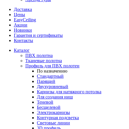
Доставка
Цены
EasyCeiling
Акции
Новинки
Гарантия и сертификаты
Контакты
Каталог
ПВХ полотна
Тканевые полотна
Профиль для ПВХ полотен
По назначению
Стандартный
Парящий
Двухуровневый
Карнизы для натяжного потолка
Для создания ниш
Теневой
Бесщелевой
Электрокарнизы
Контурная подсветка
Световые линии
3D профиль