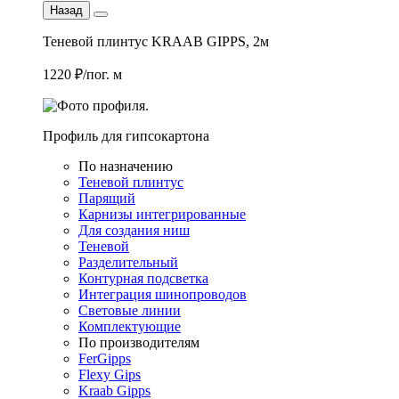
Назад
Теневой плинтус KRAAB GIPPS, 2м
1220 ₽/пог. м
Профиль для гипсокартона
По назначению
Теневой плинтус
Парящий
Карнизы интегрированные
Для создания ниш
Теневой
Разделительный
Контурная подсветка
Интеграция шинопроводов
Световые линии
Комплектующие
По производителям
FerGipps
Flexy Gips
Kraab Gipps