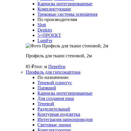
Карнизы интегрированные
Комплектующие
Трековые системы освещения
По производителям
Slott
Denkirs
5+ПРОЕКТ
LumFer
Профиль для ткани стеновой, 2м
85 ₽/пог. м
Перейти
Профиль для гипсокартона
По назначению
Теневой плинтус
Парящий
Карнизы интегрированные
Для создания ниш
Теневой
Разделительный
Контурная подсветка
Интеграция шинопроводов
Световые линии
Комплектующие