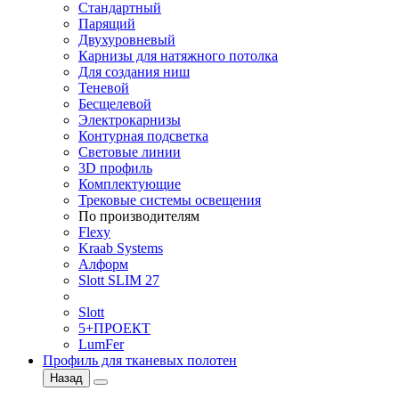
Стандартный
Парящий
Двухуровневый
Карнизы для натяжного потолка
Для создания ниш
Теневой
Бесщелевой
Электрокарнизы
Контурная подсветка
Световые линии
3D профиль
Комплектующие
Трековые системы освещения
По производителям
Flexy
Kraab Systems
Алформ
Slott SLIM 27
Slott
5+ПРОЕКТ
LumFer
Профиль для тканевых полотен
Назад