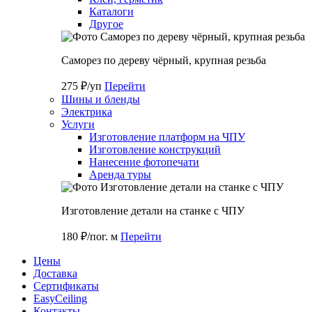
Каталоги
Другое
Саморез по дереву чёрный, крупная резьба
275 ₽/уп
Перейти
Шины и бленды
Электрика
Услуги
Изготовление платформ на ЧПУ
Изготовление конструкций
Нанесение фотопечати
Аренда туры
Изготовление детали на станке с ЧПУ
180 ₽/пог. м
Перейти
Цены
Доставка
Cертификаты
EasyCeiling
Контакты