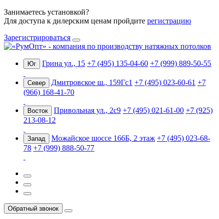
Занимаетесь установкой?
Для доступа к дилерским ценам пройдите
регистрацию
Зарегистрироваться
Грина ул., 15
+7 (495) 135-04-60
+7 (999) 889-50-55
Юг
Дмитровское ш., 159Гс1
+7 (495) 023-60-61
+7
Север
(966) 168-41-70
Привольная ул., 2с9
+7 (495) 021-61-00
+7 (925)
Восток
213-08-12
Можайское шоссе 166Б, 2 этаж
+7 (495) 023-68-
Запад
78
+7 (999) 888-50-77
Обратный звонок