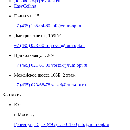
Договор оферты для ИП
EasyCeiling
Грина ул., 15
+7 (495) 135-04-60
info@rum-opt.ru
Дмитровское ш., 159Гс1
+7 (495) 023-60-61
sever@rum-opt.ru
Привольная ул., 2с9
+7 (495) 021-61-00
vostok@rum-opt.ru
Можайское шоссе 166Б, 2 этаж
+7 (495) 023-68-78
zapad@rum-opt.ru
Контакты
Юг
г. Москва,
Грина ул., 15
+7 (495) 135-04-60
info@rum-opt.ru