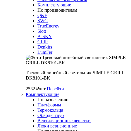
Комплектующие
По производителям
Q&F
SWG
TrueEnergy
Slott
A-SKY
CLIP
Denkirs
LumFer
Трековый линейный светильник SIMPLE GRILL
DK8101-BK
2532 ₽/шт
Перейти
Комплектующие
По назначению
Платформы
Термокольца
Обводы труб
Вентиляционные решетки
Люки ревизионные