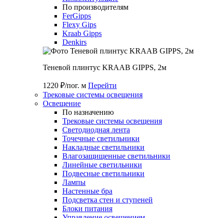
По производителям
FerGipps
Flexy Gips
Kraab Gipps
Denkirs
Теневой плинтус KRAAB GIPPS, 2м
1220 ₽/пог. м
Перейти
Трековые системы освещения
Освещение
По назначению
Трековые системы освещения
Светодиодная лента
Точечные светильники
Накладные светильники
Влагозащищенные светильники
Линейные светильники
Подвесные светильники
Лампы
Настенные бра
Подсветка стен и ступеней
Блоки питания
Управление освещением