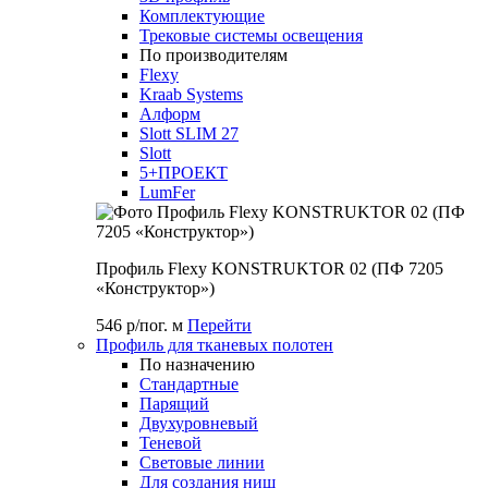
Комплектующие
Трековые системы освещения
По производителям
Flexy
Kraab Systems
Алформ
Slott SLIM 27
Slott
5+ПРОЕКТ
LumFer
Профиль Flexy KONSTRUKTOR 02 (ПФ 7205
«Конструктор»)
546 р/пог. м
Перейти
Профиль для тканевых полотен
По назначению
Стандартные
Парящий
Двухуровневый
Теневой
Световые линии
Для создания ниш