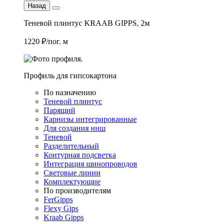
Назад
Теневой плинтус KRAAB GIPPS, 2м
1220 ₽/пог. м
Профиль для гипсокартона
По назначению
Теневой плинтус
Парящий
Карнизы интегрированные
Для создания ниш
Теневой
Разделительный
Контурная подсветка
Интеграция шинопроводов
Световые линии
Комплектующие
По производителям
FerGipps
Flexy Gips
Kraab Gipps