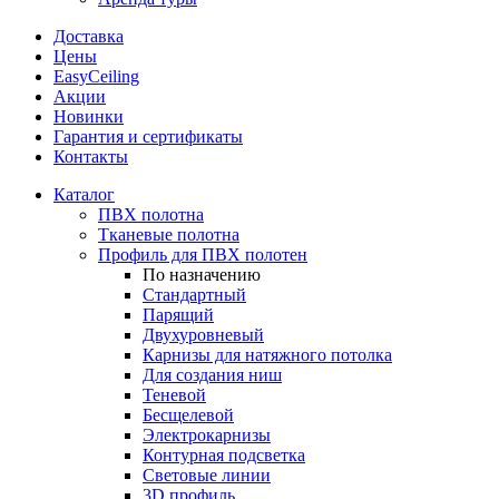
Доставка
Цены
EasyCeiling
Акции
Новинки
Гарантия и сертификаты
Контакты
Каталог
ПВХ полотна
Тканевые полотна
Профиль для ПВХ полотен
По назначению
Стандартный
Парящий
Двухуровневый
Карнизы для натяжного потолка
Для создания ниш
Теневой
Бесщелевой
Электрокарнизы
Контурная подсветка
Световые линии
3D профиль