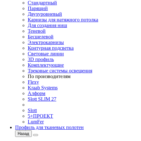
Стандартный
Парящий
Двухуровневый
Карнизы для натяжного потолка
Для создания ниш
Теневой
Бесщелевой
Электрокарнизы
Контурная подсветка
Световые линии
3D профиль
Комплектующие
Трековые системы освещения
По производителям
Flexy
Kraab Systems
Алформ
Slott SLIM 27
Slott
5+ПРОЕКТ
LumFer
Профиль для тканевых полотен
Назад