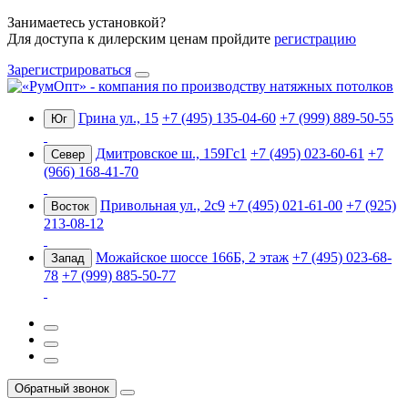
Занимаетесь установкой?
Для доступа к дилерским ценам пройдите
регистрацию
Зарегистрироваться
Грина ул., 15
+7 (495) 135-04-60
+7 (999) 889-50-55
Юг
Дмитровское ш., 159Гс1
+7 (495) 023-60-61
+7
Север
(966) 168-41-70
Привольная ул., 2с9
+7 (495) 021-61-00
+7 (925)
Восток
213-08-12
Можайское шоссе 166Б, 2 этаж
+7 (495) 023-68-
Запад
78
+7 (999) 885-50-77
Обратный звонок