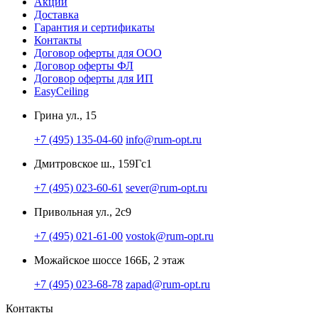
Акции
Доставка
Гарантия и сертификаты
Контакты
Договор оферты для ООО
Договор оферты ФЛ
Договор оферты для ИП
EasyCeiling
Грина ул., 15
+7 (495) 135-04-60
info@rum-opt.ru
Дмитровское ш., 159Гс1
+7 (495) 023-60-61
sever@rum-opt.ru
Привольная ул., 2с9
+7 (495) 021-61-00
vostok@rum-opt.ru
Можайское шоссе 166Б, 2 этаж
+7 (495) 023-68-78
zapad@rum-opt.ru
Контакты