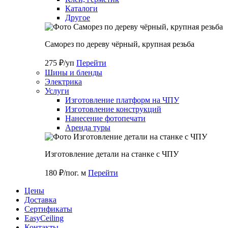
Каталоги
Другое
Саморез по дереву чёрный, крупная резьба
275 ₽/уп
Перейти
Шины и бленды
Электрика
Услуги
Изготовление платформ на ЧПУ
Изготовление конструкций
Нанесение фотопечати
Аренда туры
Изготовление детали на станке с ЧПУ
180 ₽/пог. м
Перейти
Цены
Доставка
Cертификаты
EasyCeiling
Контакты