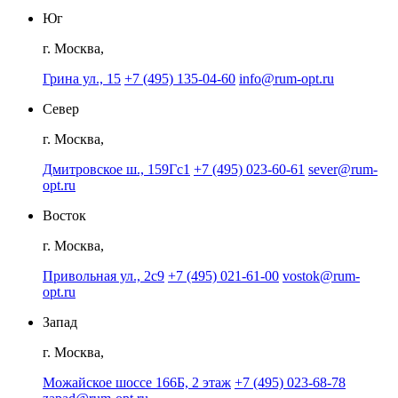
Юг
г. Москва,
Грина ул., 15
+7 (495) 135-04-60
info@rum-opt.ru
Север
г. Москва,
Дмитровское ш., 159Гс1
+7 (495) 023-60-61
sever@rum-
opt.ru
Восток
г. Москва,
Привольная ул., 2с9
+7 (495) 021-61-00
vostok@rum-
opt.ru
Запад
г. Москва,
Можайское шоссе 166Б, 2 этаж
+7 (495) 023-68-78