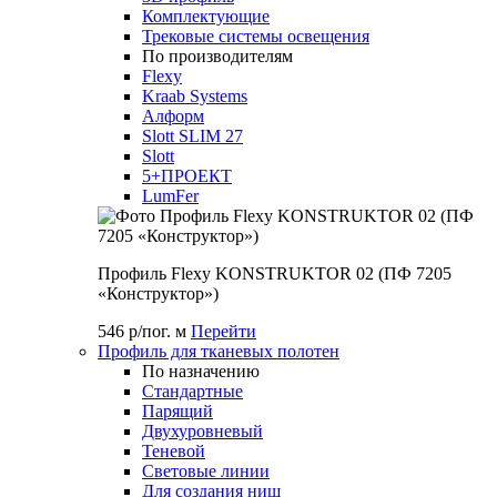
Комплектующие
Трековые системы освещения
По производителям
Flexy
Kraab Systems
Алформ
Slott SLIM 27
Slott
5+ПРОЕКТ
LumFer
Профиль Flexy KONSTRUKTOR 02 (ПФ 7205
«Конструктор»)
546 р/пог. м
Перейти
Профиль для тканевых полотен
По назначению
Стандартные
Парящий
Двухуровневый
Теневой
Световые линии
Для создания ниш