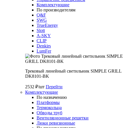
Комплектующие
По производителям
Q&F
SWG
TrueEnergy
Slott
A-SKY
CLIP
Denkirs
LumFer
Трековый линейный светильник SIMPLE GRILL
DK8101-BK
2532 ₽/шт
Перейти
Комплектующие
По назначению
Платформы
Термокольца
Обводы труб
Вентиляционные решетки
Люки ревизионные