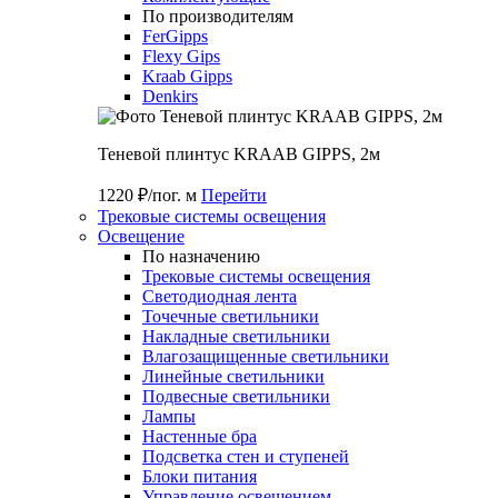
По производителям
FerGipps
Flexy Gips
Kraab Gipps
Denkirs
Теневой плинтус KRAAB GIPPS, 2м
1220 ₽/пог. м
Перейти
Трековые системы освещения
Освещение
По назначению
Трековые системы освещения
Светодиодная лента
Точечные светильники
Накладные светильники
Влагозащищенные светильники
Линейные светильники
Подвесные светильники
Лампы
Настенные бра
Подсветка стен и ступеней
Блоки питания
Управление освещением