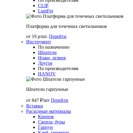
По производителям
CLIP
LumFer
Платформа для точечных светильников
от 19 р/шт.
Перейти
Инструмент
По назначению
Шпатели
Ножи, лезвия
Другое
По производителям
HANOV
Шпатели гарпунные
от 847 ₽/шт
Перейти
Вставки
Расходные материалы
Крепеж
Сверла, буры
Гарпун
Клей, герметик