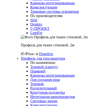
Карнизы интегрированные
Комплектующие
Трековые системы освещения
По производителям
Slott
Denkirs
5+ПРОЕКТ
LumFer
Профиль для ткани стеновой, 2м
85 ₽/пог. м
Перейти
Профиль для гипсокартона
По назначению
Теневой плинтус
Парящий
Карнизы интегрированные
Для создания ниш
Теневой
Разделительный
Контурная подсветка
Интеграция шинопроводов
Световые линии
Комплектующие