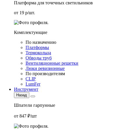
Платформа для точечных светильников
от 19 р/шт.
Комплектующие
По назначению
Платформы
Термокольца
Обводы труб
Вентиляционные решетки
Люки ревизионные
По производителям
CLIP
LumFer
Инструмент
Назад
Шпатели гарпунные
от 847 ₽/шт