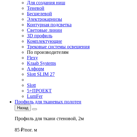
Для создания ниш
Теневой
Бесщелевой
Электрокарнизы
Контурная подсветка
Световые линии
3D профиль
Комплектующие
Трековые системы освещения
По производителям
Flexy
Kraab Systems
Алформ
Slott SLIM 27
Slott
5+ПРОЕКТ
LumFer
Профиль для тканевых полотен
Назад
Профиль для ткани стеновой, 2м
85 ₽/пог. м