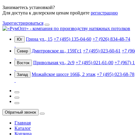
Занимаетесь установкой?
Для доступа к дилерским ценам пройдите
регистрацию
Зарегистрироваться
Грина ул., 15
+7 (495) 135-04-60
+7 (926) 834-48-74
Юг
Дмитровское ш., 159Гс1
+7 (495) 023-60-61
+7 (96
Север
Привольная ул., 2с9
+7 (495) 021-61-00
+7 (967) 
Восток
Можайское шоссе 166Б, 2 этаж
+7 (495) 023-68-78
Запад
Обратный звонок
Главная
Каталог
Корзина