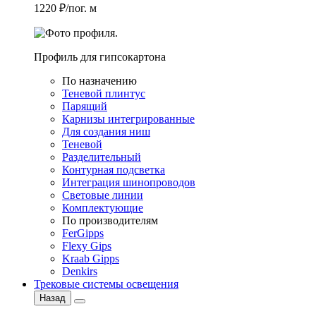
1220 ₽/пог. м
Профиль для гипсокартона
По назначению
Теневой плинтус
Парящий
Карнизы интегрированные
Для создания ниш
Теневой
Разделительный
Контурная подсветка
Интеграция шинопроводов
Световые линии
Комплектующие
По производителям
FerGipps
Flexy Gips
Kraab Gipps
Denkirs
Трековые системы освещения
Назад