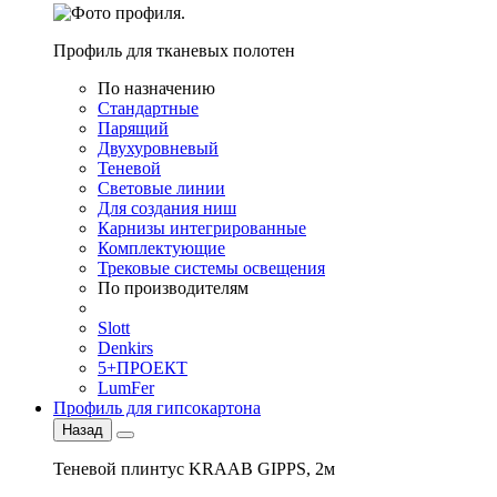
Профиль для тканевых полотен
По назначению
Стандартные
Парящий
Двухуровневый
Теневой
Световые линии
Для создания ниш
Карнизы интегрированные
Комплектующие
Трековые системы освещения
По производителям
Slott
Denkirs
5+ПРОЕКТ
LumFer
Профиль для гипсокартона
Назад
Теневой плинтус KRAAB GIPPS, 2м