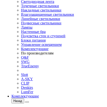
Светодиодная лента
Точечные светильники
Накладные светильники
Влагозащищенные светильники
Линейные светильники
Подвесные светильники
Лампы
Настенные бра
Подсветка стен и ступеней
Блоки питания
Управление освещением
Комплектующие
По производителям
Q&F
SWG
TrueEnergy
Slott
A-SKY
CLIP
Denkirs
LumFer
Комплектующие
Назад