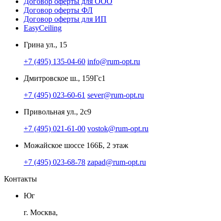
Договор оферты для ООО
Договор оферты ФЛ
Договор оферты для ИП
EasyCeiling
Грина ул., 15
+7 (495) 135-04-60
info@rum-opt.ru
Дмитровское ш., 159Гс1
+7 (495) 023-60-61
sever@rum-opt.ru
Привольная ул., 2с9
+7 (495) 021-61-00
vostok@rum-opt.ru
Можайское шоссе 166Б, 2 этаж
+7 (495) 023-68-78
zapad@rum-opt.ru
Контакты
Юг
г. Москва,