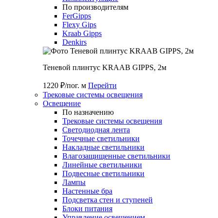
По производителям
FerGipps
Flexy Gips
Kraab Gipps
Denkirs
Теневой плинтус KRAAB GIPPS, 2м
1220 ₽/пог. м
Перейти
Трековые системы освещения
Освещение
По назначению
Трековые системы освещения
Светодиодная лента
Точечные светильники
Накладные светильники
Влагозащищенные светильники
Линейные светильники
Подвесные светильники
Лампы
Настенные бра
Подсветка стен и ступеней
Блоки питания
Управление освещением