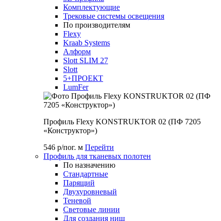
Комплектующие
Трековые системы освещения
По производителям
Flexy
Kraab Systems
Алформ
Slott SLIM 27
Slott
5+ПРОЕКТ
LumFer
Профиль Flexy KONSTRUKTOR 02 (ПФ 7205
«Конструктор»)
546 р/пог. м
Перейти
Профиль для тканевых полотен
По назначению
Стандартные
Парящий
Двухуровневый
Теневой
Световые линии
Для создания ниш