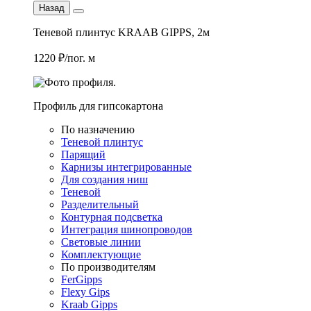
Назад
Теневой плинтус KRAAB GIPPS, 2м
1220 ₽/пог. м
Профиль для гипсокартона
По назначению
Теневой плинтус
Парящий
Карнизы интегрированные
Для создания ниш
Теневой
Разделительный
Контурная подсветка
Интеграция шинопроводов
Световые линии
Комплектующие
По производителям
FerGipps
Flexy Gips
Kraab Gipps