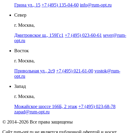
Грина ул., 15
+7 (495) 135-04-60
info@rum-opt.ru
Север
г. Москва,
Дмитровское ш., 159Гс1
+7 (495) 023-60-61
sever@rum-
opt.ru
Восток
г. Москва,
Привольная ул., 2с9
+7 (495) 021-61-00
vostok@rum-
opt.ru
Запад
г. Москва,
Можайское шоссе 166Б, 2 этаж
+7 (495) 023-68-78
zapad@rum-opt.ru
© 2014–2026 Все права защищены
Сайт rum-opt.ru не является публичной офертой и носит