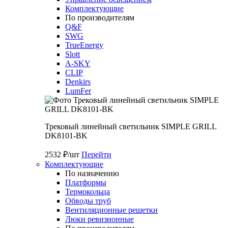
Комплектующие
По производителям
Q&F
SWG
TrueEnergy
Slott
A-SKY
CLIP
Denkirs
LumFer
Трековый линейный светильник SIMPLE GRILL
DK8101-BK
2532 ₽/шт
Перейти
Комплектующие
По назначению
Платформы
Термокольца
Обводы труб
Вентиляционные решетки
Люки ревизионные