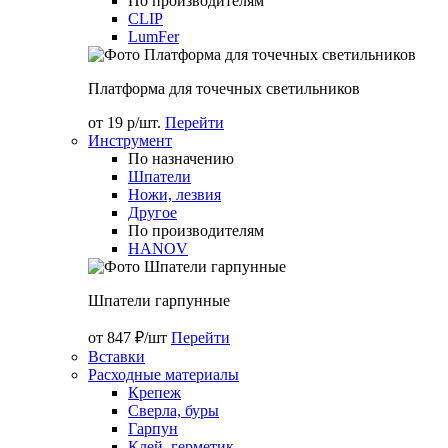
По производителям
CLIP
LumFer
Платформа для точечных светильников
от 19 р/шт.
Перейти
Инструмент
По назначению
Шпатели
Ножи, лезвия
Другое
По производителям
HANOV
Шпатели гарпунные
от 847 ₽/шт
Перейти
Вставки
Расходные материалы
Крепеж
Сверла, буры
Гарпун
Клей, герметик