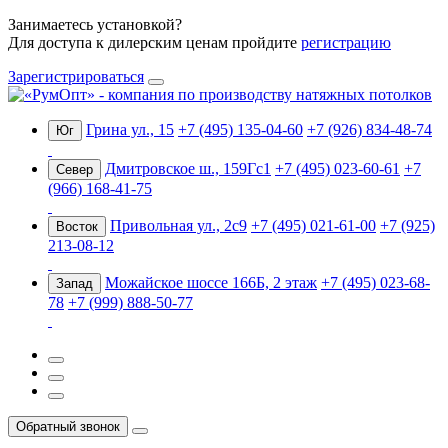
Занимаетесь установкой?
Для доступа к дилерским ценам пройдите
регистрацию
Зарегистрироваться
Грина ул., 15
+7 (495) 135-04-60
+7 (926) 834-48-74
Юг
Дмитровское ш., 159Гс1
+7 (495) 023-60-61
+7
Север
(966) 168-41-75
Привольная ул., 2с9
+7 (495) 021-61-00
+7 (925)
Восток
213-08-12
Можайское шоссе 166Б, 2 этаж
+7 (495) 023-68-
Запад
78
+7 (999) 888-50-77
Обратный звонок