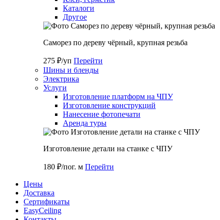
Каталоги
Другое
Саморез по дереву чёрный, крупная резьба
275 ₽/уп
Перейти
Шины и бленды
Электрика
Услуги
Изготовление платформ на ЧПУ
Изготовление конструкций
Нанесение фотопечати
Аренда туры
Изготовление детали на станке с ЧПУ
180 ₽/пог. м
Перейти
Цены
Доставка
Cертификаты
EasyCeiling
Контакты