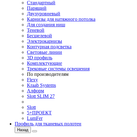
Стандартный
Парящий
Двухуровневый
Карнизы для натяжного потолка
Для создания ниш
Теневой
Бесщелевой
Электрокарнизы
Контурная подсветка
Световые линии
3D профиль
Комплектующие
Трековые системы освещения
По производителям
Flexy
Kraab Systems
Алформ
Slott SLIM 27
Slott
5+ПРОЕКТ
LumFer
Профиль для тканевых полотен
Назад