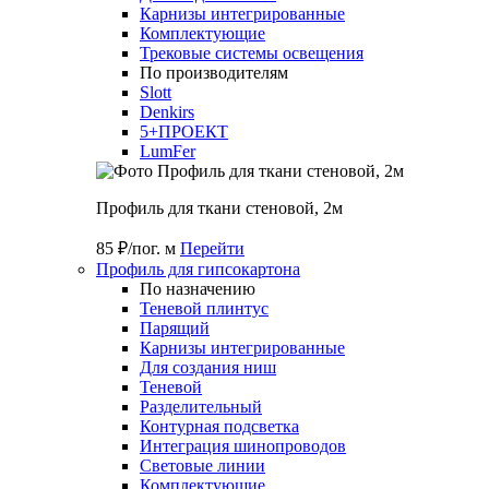
Карнизы интегрированные
Комплектующие
Трековые системы освещения
По производителям
Slott
Denkirs
5+ПРОЕКТ
LumFer
Профиль для ткани стеновой, 2м
85 ₽/пог. м
Перейти
Профиль для гипсокартона
По назначению
Теневой плинтус
Парящий
Карнизы интегрированные
Для создания ниш
Теневой
Разделительный
Контурная подсветка
Интеграция шинопроводов
Световые линии
Комплектующие