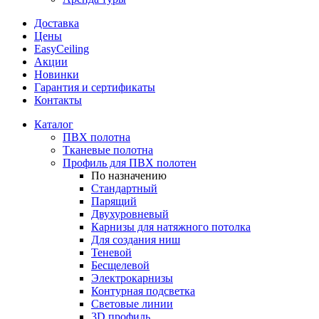
Доставка
Цены
EasyCeiling
Акции
Новинки
Гарантия и сертификаты
Контакты
Каталог
ПВХ полотна
Тканевые полотна
Профиль для ПВХ полотен
По назначению
Стандартный
Парящий
Двухуровневый
Карнизы для натяжного потолка
Для создания ниш
Теневой
Бесщелевой
Электрокарнизы
Контурная подсветка
Световые линии
3D профиль