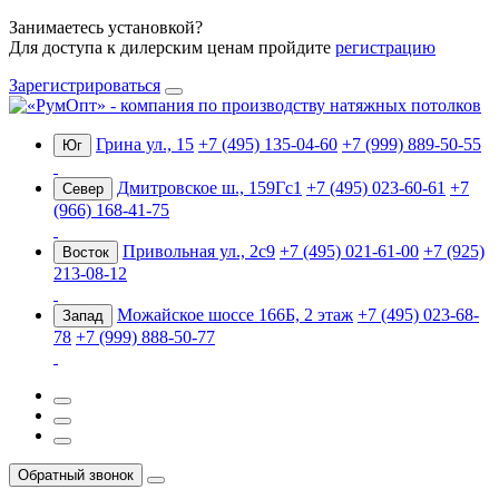
Занимаетесь установкой?
Для доступа к дилерским ценам пройдите
регистрацию
Зарегистрироваться
Грина ул., 15
+7 (495) 135-04-60
+7 (999) 889-50-55
Юг
Дмитровское ш., 159Гс1
+7 (495) 023-60-61
+7
Север
(966) 168-41-75
Привольная ул., 2с9
+7 (495) 021-61-00
+7 (925)
Восток
213-08-12
Можайское шоссе 166Б, 2 этаж
+7 (495) 023-68-
Запад
78
+7 (999) 888-50-77
Обратный звонок