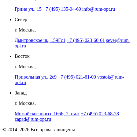
Грина ул., 15
+7 (495) 135-04-60
info@rum-opt.ru
Север
г. Москва,
Дмитровское ш., 159Гс1
+7 (495) 023-60-61
sever@rum-
opt.ru
Восток
г. Москва,
Привольная ул., 2с9
+7 (495) 021-61-00
vostok@rum-
opt.ru
Запад
г. Москва,
Можайское шоссе 166Б, 2 этаж
+7 (495) 023-68-78
zapad@rum-opt.ru
© 2014–2026 Все права защищены