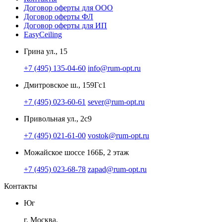
Договор оферты для ООО
Договор оферты ФЛ
Договор оферты для ИП
EasyCeiling
Грина ул., 15
+7 (495) 135-04-60
info@rum-opt.ru
Дмитровское ш., 159Гс1
+7 (495) 023-60-61
sever@rum-opt.ru
Привольная ул., 2с9
+7 (495) 021-61-00
vostok@rum-opt.ru
Можайское шоссе 166Б, 2 этаж
+7 (495) 023-68-78
zapad@rum-opt.ru
Контакты
Юг
г. Москва,