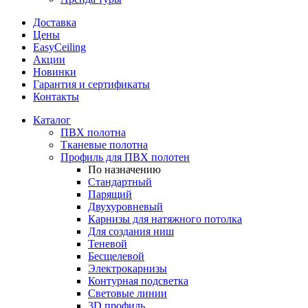
Доставка
Цены
EasyCeiling
Акции
Новинки
Гарантия и сертификаты
Контакты
Каталог
ПВХ полотна
Тканевые полотна
Профиль для ПВХ полотен
По назначению
Стандартный
Парящий
Двухуровневый
Карнизы для натяжного потолка
Для создания ниш
Теневой
Бесщелевой
Электрокарнизы
Контурная подсветка
Световые линии
3D профиль