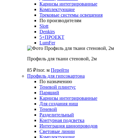
Карнизы интегрированные
Комплектующие
Трековые системы освещения
По производителям
Slott
Denkirs
5+ПРОЕКТ
LumFer
Профиль для ткани стеновой, 2м
85 ₽/пог. м
Перейти
Профиль для гипсокартона
По назначению
Теневой плинтус
Парящий
Карнизы интегрированные
Для создания ниш
Теневой
Разделительный
Контурная подсветка
Интеграция шинопроводов
Световые линии
Комплектующие