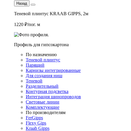
Назад
Теневой плинтус KRAAB GIPPS, 2м
1220 ₽/пог. м
Профиль для гипсокартона
По назначению
Теневой плинтус
Парящий
Карнизы интегрированные
Для создания ниш
Теневой
Разделительный
Контурная подсветка
Интеграция шинопроводов
Световые линии
Комплектующие
По производителям
FerGipps
Flexy Gips
Kraab Gipps