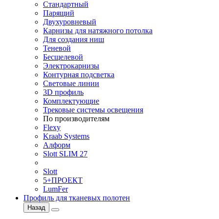
Стандартный
Парящий
Двухуровневый
Карнизы для натяжного потолка
Для создания ниш
Теневой
Бесщелевой
Электрокарнизы
Контурная подсветка
Световые линии
3D профиль
Комплектующие
Трековые системы освещения
По производителям
Flexy
Kraab Systems
Алформ
Slott SLIM 27
Slott
5+ПРОЕКТ
LumFer
Профиль для тканевых полотен
Назад