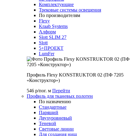
Комплектующие
Трековые системы освещения
По производителям
Flexy
Kraab Systems
Алформ
Slott SLIM 27
Slott
5+ПРОЕКТ
LumFer
Профиль Flexy KONSTRUKTOR 02 (ПФ 7205
«Конструктор»)
546 р/пог. м
Перейти
Профиль для тканевых полотен
По назначению
Стандартные
Парящий
Двухуровневый
Теневой
Световые линии
Для создания ниш