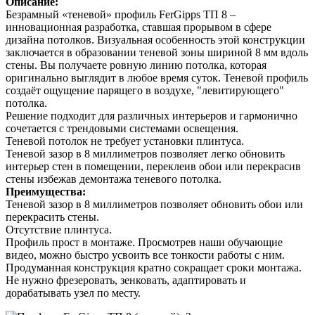
Описание:
Безрамный «теневой» профиль FerGipps ТП 8 –
инновационная разработка, ставшая прорывом в сфере
дизайна потолков. Визуальная особенность этой конструкции
заключается в образовании теневой зоны шириной 8 мм вдоль
стены. Вы получаете ровную линию потолка, которая
оригинально выглядит в любое время суток. Теневой профиль
создаёт ощущение парящего в воздухе, "левитирующего"
потолка.
Решение подходит для различных интерьеров и гармонично
сочетается c трендовыми системами освещения.
Теневой потолок не требует установки плинтуса.
Теневой зазор в 8 миллиметров позволяет легко обновить
интерьер стен в помещении, переклеив обои или перекрасив
стены избежав демонтажа теневого потолка.
Преимущества:
Теневой зазор в 8 миллиметров позволяет обновить обои или
перекрасить стены.
Отсутствие плинтуса.
Профиль прост в монтаже. Просмотрев наши обучающие
видео, можно быстро усвоить все тонкости работы с ним.
Продуманная конструкция кратно сокращает сроки монтажа.
Не нужно фрезеровать, зенковать, адаптировать и
дорабатывать узел по месту.