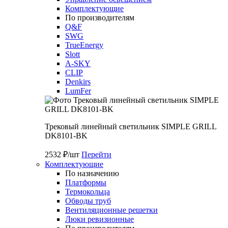
Комплектующие
По производителям
Q&F
SWG
TrueEnergy
Slott
A-SKY
CLIP
Denkirs
LumFer
Трековый линейный светильник SIMPLE GRILL
DK8101-BK
2532 ₽/шт
Перейти
Комплектующие
По назначению
Платформы
Термокольца
Обводы труб
Вентиляционные решетки
Люки ревизионные