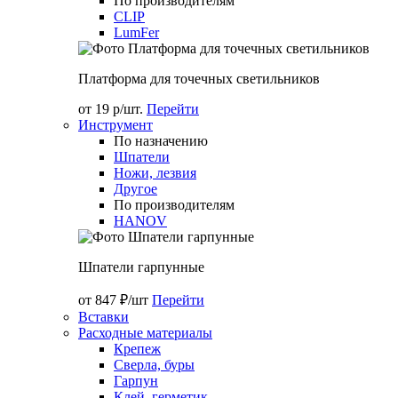
По производителям
CLIP
LumFer
Платформа для точечных светильников
от 19 р/шт.
Перейти
Инструмент
По назначению
Шпатели
Ножи, лезвия
Другое
По производителям
HANOV
Шпатели гарпунные
от 847 ₽/шт
Перейти
Вставки
Расходные материалы
Крепеж
Сверла, буры
Гарпун
Клей, герметик