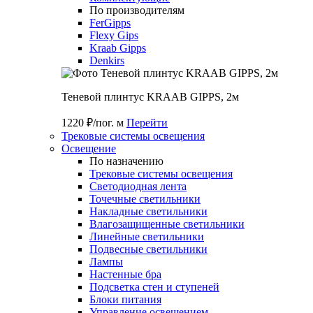
По производителям
FerGipps
Flexy Gips
Kraab Gipps
Denkirs
Теневой плинтус KRAAB GIPPS, 2м
1220 ₽/пог. м
Перейти
Трековые системы освещения
Освещение
По назначению
Трековые системы освещения
Светодиодная лента
Точечные светильники
Накладные светильники
Влагозащищенные светильники
Линейные светильники
Подвесные светильники
Лампы
Настенные бра
Подсветка стен и ступеней
Блоки питания
Управление освещением