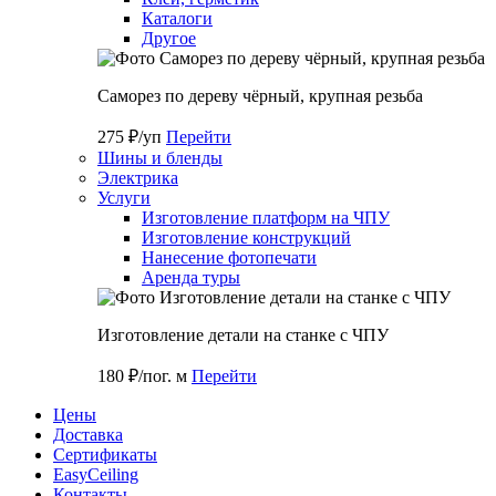
Каталоги
Другое
Саморез по дереву чёрный, крупная резьба
275 ₽/уп
Перейти
Шины и бленды
Электрика
Услуги
Изготовление платформ на ЧПУ
Изготовление конструкций
Нанесение фотопечати
Аренда туры
Изготовление детали на станке с ЧПУ
180 ₽/пог. м
Перейти
Цены
Доставка
Cертификаты
EasyCeiling
Контакты