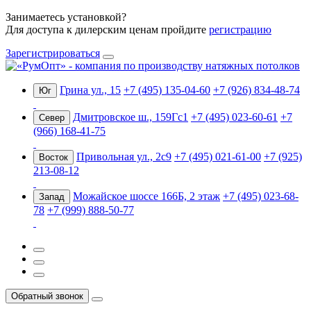
Занимаетесь установкой?
Для доступа к дилерским ценам пройдите
регистрацию
Зарегистрироваться
Грина ул., 15
+7 (495) 135-04-60
+7 (926) 834-48-74
Юг
Дмитровское ш., 159Гс1
+7 (495) 023-60-61
+7
Север
(966) 168-41-75
Привольная ул., 2с9
+7 (495) 021-61-00
+7 (925)
Восток
213-08-12
Можайское шоссе 166Б, 2 этаж
+7 (495) 023-68-
Запад
78
+7 (999) 888-50-77
Обратный звонок