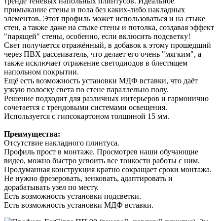
тренде теневых напольных плинтусов. Идеальное
примыкание стены и пола без каких-либо накладных
элементов. Этот профиль может использоваться и на стыке
стен, а также даже на стыке стены и потолка, создавая эффект
"парящей" стены, особенно, если вклюсить подсветку!
Свет получается отражённый, в добавок к этому прошедший
через ПВХ рассеиватель, что делает его очень "мягким", а
также исключает отражение светодиодов в блестящем
напольном покрытии.
Ещё есть возможность установки МДФ вставки, что даёт
узкую полоску света по стене параллельно полу.
Решение подходит для различных интерьеров и гармонично
сочетается c трендовыми системами освещения.
Используется с гипсокартоном толщиной 15 мм.
Преимущества:
Отсутствие накладного плинтуса.
Профиль прост в монтаже. Просмотрев наши обучающие
видео, можно быстро усвоить все тонкости работы с ним.
Продуманная конструкция кратно сокращает сроки монтажа.
Не нужно фрезеровать, зенковать, адаптировать и
дорабатывать узел по месту.
Есть возможность установки подсветки.
Есть возможность установки МДФ вставки.