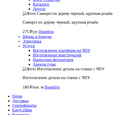
Каталоги
Другое
Саморез по дереву чёрный, крупная резьба
275 ₽/уп
Перейти
Шины и бленды
Электрика
Услуги
Изготовление платформ на ЧПУ
Изготовление конструкций
Нанесение фотопечати
Аренда туры
Изготовление детали на станке с ЧПУ
180 ₽/пог. м
Перейти
Цены
Доставка
Cертификаты
EasyCeiling
Контакты