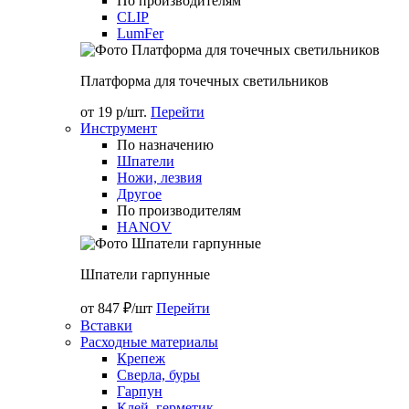
По производителям
CLIP
LumFer
Платформа для точечных светильников
от 19 р/шт.
Перейти
Инструмент
По назначению
Шпатели
Ножи, лезвия
Другое
По производителям
HANOV
Шпатели гарпунные
от 847 ₽/шт
Перейти
Вставки
Расходные материалы
Крепеж
Сверла, буры
Гарпун
Клей, герметик