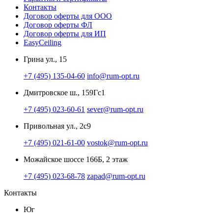
Контакты
Договор оферты для ООО
Договор оферты ФЛ
Договор оферты для ИП
EasyCeiling
Грина ул., 15
+7 (495) 135-04-60
info@rum-opt.ru
Дмитровское ш., 159Гс1
+7 (495) 023-60-61
sever@rum-opt.ru
Привольная ул., 2с9
+7 (495) 021-61-00
vostok@rum-opt.ru
Можайское шоссе 166Б, 2 этаж
+7 (495) 023-68-78
zapad@rum-opt.ru
Контакты
Юг