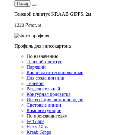
Назад
Теневой плинтус KRAAB GIPPS, 2м
1220 ₽/пог. м
Профиль для гипсокартона
По назначению
Теневой плинтус
Парящий
Карнизы интегрированные
Для создания ниш
Теневой
Разделительный
Контурная подсветка
Интеграция шинопроводов
Световые линии
Комплектующие
По производителям
FerGipps
Flexy Gips
Kraab Gipps