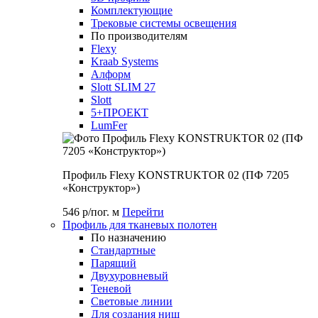
Комплектующие
Трековые системы освещения
По производителям
Flexy
Kraab Systems
Алформ
Slott SLIM 27
Slott
5+ПРОЕКТ
LumFer
Профиль Flexy KONSTRUKTOR 02 (ПФ 7205
«Конструктор»)
546 р/пог. м
Перейти
Профиль для тканевых полотен
По назначению
Стандартные
Парящий
Двухуровневый
Теневой
Световые линии
Для создания ниш