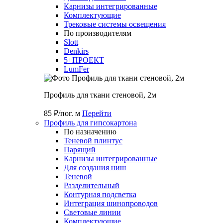
Карнизы интегрированные
Комплектующие
Трековые системы освещения
По производителям
Slott
Denkirs
5+ПРОЕКТ
LumFer
Профиль для ткани стеновой, 2м
85 ₽/пог. м
Перейти
Профиль для гипсокартона
По назначению
Теневой плинтус
Парящий
Карнизы интегрированные
Для создания ниш
Теневой
Разделительный
Контурная подсветка
Интеграция шинопроводов
Световые линии
Комплектующие