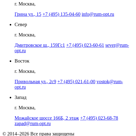
г. Москва,
Грина ул., 15
+7 (495) 135-04-60
info@rum-opt.ru
Север
г. Москва,
Дмитровское ш., 159Гс1
+7 (495) 023-60-61
sever@rum-
opt.ru
Восток
г. Москва,
Привольная ул., 2с9
+7 (495) 021-61-00
vostok@rum-
opt.ru
Запад
г. Москва,
Можайское шоссе 166Б, 2 этаж
+7 (495) 023-68-78
zapad@rum-opt.ru
© 2014–2026 Все права защищены