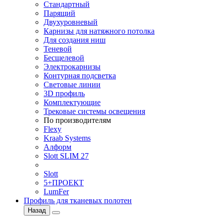
Стандартный
Парящий
Двухуровневый
Карнизы для натяжного потолка
Для создания ниш
Теневой
Бесщелевой
Электрокарнизы
Контурная подсветка
Световые линии
3D профиль
Комплектующие
Трековые системы освещения
По производителям
Flexy
Kraab Systems
Алформ
Slott SLIM 27
Slott
5+ПРОЕКТ
LumFer
Профиль для тканевых полотен
Назад