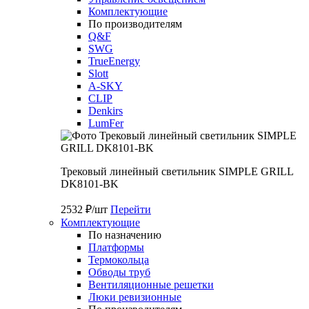
Комплектующие
По производителям
Q&F
SWG
TrueEnergy
Slott
A-SKY
CLIP
Denkirs
LumFer
Трековый линейный светильник SIMPLE GRILL
DK8101-BK
2532 ₽/шт
Перейти
Комплектующие
По назначению
Платформы
Термокольца
Обводы труб
Вентиляционные решетки
Люки ревизионные