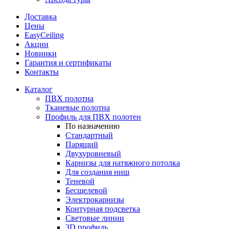
Доставка
Цены
EasyCeiling
Акции
Новинки
Гарантия и сертификаты
Контакты
Каталог
ПВХ полотна
Тканевые полотна
Профиль для ПВХ полотен
По назначению
Стандартный
Парящий
Двухуровневый
Карнизы для натяжного потолка
Для создания ниш
Теневой
Бесщелевой
Электрокарнизы
Контурная подсветка
Световые линии
3D профиль