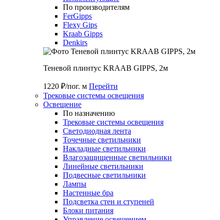
По производителям
FerGipps
Flexy Gips
Kraab Gipps
Denkirs
Теневой плинтус KRAAB GIPPS, 2м
1220 ₽/пог. м
Перейти
Трековые системы освещения
Освещение
По назначению
Трековые системы освещения
Светодиодная лента
Точечные светильники
Накладные светильники
Влагозащищенные светильники
Линейные светильники
Подвесные светильники
Лампы
Настенные бра
Подсветка стен и ступеней
Блоки питания
Управление освещением