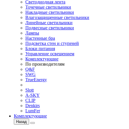
Светодиодная лента
Точечные светильники
Накладные светильники
Влагозащищенные светильники
Линейные светильники
Подвесные светильники
Лампы
Настенные бра
Подсветка стен и ступеней
Блоки питания
Управление освещением
Комплектующие
По производителям
Q&F
SWG
TrueEnergy
Slott
A-SKY
CLIP
Denkirs
LumFer
Комплектующие
Назад