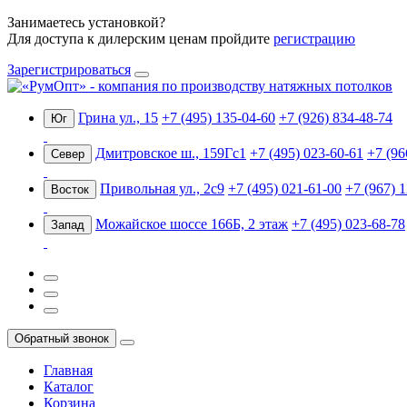
Занимаетесь установкой?
Для доступа к дилерским ценам пройдите
регистрацию
Зарегистрироваться
Грина ул., 15
+7 (495) 135-04-60
+7 (926) 834-48-74
Юг
Дмитровское ш., 159Гс1
+7 (495) 023-60-61
+7 (96
Север
Привольная ул., 2с9
+7 (495) 021-61-00
+7 (967) 
Восток
Можайское шоссе 166Б, 2 этаж
+7 (495) 023-68-78
Запад
Обратный звонок
Главная
Каталог
Корзина