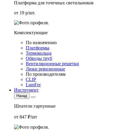
Платформа для точечных светильников
от 19 р/шт.
Комплектующие
По назначению
Платформы
Термокольца
Обводы труб
Вентиляционные решетки
Люки ревизионные
По производителям
CLIP
LumFer
Инструмент
Назад
Шпатели гарпунные
от 847 ₽/шт