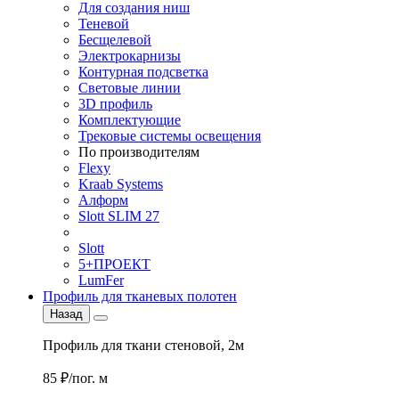
Для создания ниш
Теневой
Бесщелевой
Электрокарнизы
Контурная подсветка
Световые линии
3D профиль
Комплектующие
Трековые системы освещения
По производителям
Flexy
Kraab Systems
Алформ
Slott SLIM 27
Slott
5+ПРОЕКТ
LumFer
Профиль для тканевых полотен
Назад
Профиль для ткани стеновой, 2м
85 ₽/пог. м