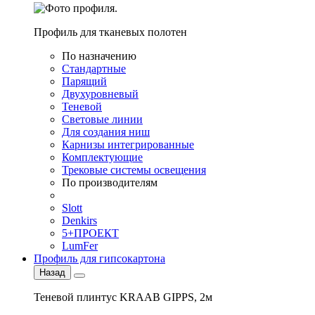
Профиль для тканевых полотен
По назначению
Стандартные
Парящий
Двухуровневый
Теневой
Световые линии
Для создания ниш
Карнизы интегрированные
Комплектующие
Трековые системы освещения
По производителям
Slott
Denkirs
5+ПРОЕКТ
LumFer
Профиль для гипсокартона
Назад
Теневой плинтус KRAAB GIPPS, 2м