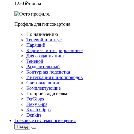
1220 ₽/пог. м
Профиль для гипсокартона
По назначению
Теневой плинтус
Парящий
Карнизы интегрированные
Для создания ниш
Теневой
Разделительный
Контурная подсветка
Интеграция шинопроводов
Световые линии
Комплектующие
По производителям
FerGipps
Flexy Gips
Kraab Gipps
Denkirs
Трековые системы освещения
Назад