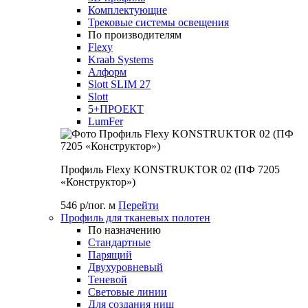
Комплектующие
Трековые системы освещения
По производителям
Flexy
Kraab Systems
Алформ
Slott SLIM 27
Slott
5+ПРОЕКТ
LumFer
Профиль Flexy KONSTRUKTOR 02 (ПФ 7205
«Конструктор»)
546 р/пог. м
Перейти
Профиль для тканевых полотен
По назначению
Стандартные
Парящий
Двухуровневый
Теневой
Световые линии
Для создания ниш