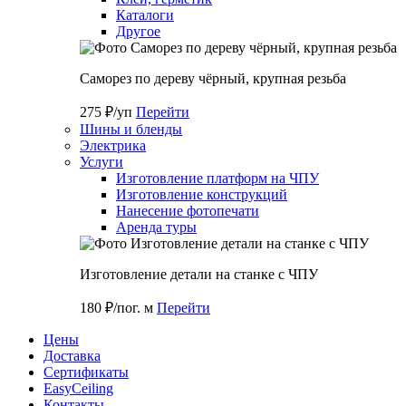
Каталоги
Другое
Саморез по дереву чёрный, крупная резьба
275 ₽/уп
Перейти
Шины и бленды
Электрика
Услуги
Изготовление платформ на ЧПУ
Изготовление конструкций
Нанесение фотопечати
Аренда туры
Изготовление детали на станке с ЧПУ
180 ₽/пог. м
Перейти
Цены
Доставка
Cертификаты
EasyCeiling
Контакты