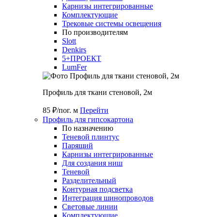
Карнизы интегрированные
Комплектующие
Трековые системы освещения
По производителям
Slott
Denkirs
5+ПРОЕКТ
LumFer
Профиль для ткани стеновой, 2м
85 ₽/пог. м
Перейти
Профиль для гипсокартона
По назначению
Теневой плинтус
Парящий
Карнизы интегрированные
Для создания ниш
Теневой
Разделительный
Контурная подсветка
Интеграция шинопроводов
Световые линии
Комплектующие