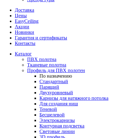
Доставка
Цены
EasyCeiling
Акции
Новинки
Гарантия и сертификаты
Контакты
Каталог
ПВХ полотна
Тканевые полотна
Профиль для ПВХ полотен
По назначению
Стандартный
Парящий
Двухуровневый
Карнизы для натяжного потолка
Для создания ниш
Теневой
Бесщелевой
Электрокарнизы
Контурная подсветка
Световые линии
3D профиль