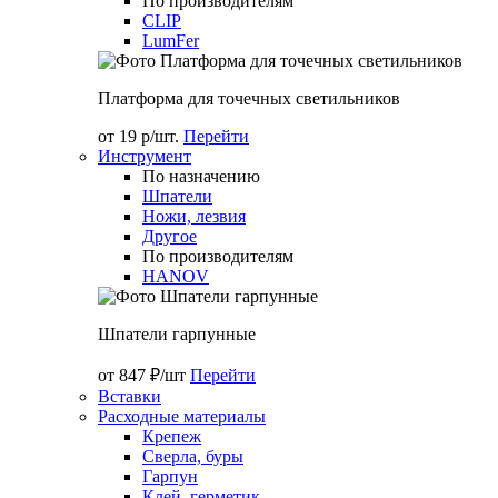
По производителям
CLIP
LumFer
Платформа для точечных светильников
от 19 р/шт.
Перейти
Инструмент
По назначению
Шпатели
Ножи, лезвия
Другое
По производителям
HANOV
Шпатели гарпунные
от 847 ₽/шт
Перейти
Вставки
Расходные материалы
Крепеж
Сверла, буры
Гарпун
Клей, герметик