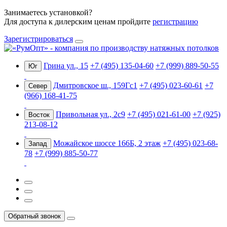
Занимаетесь установкой?
Для доступа к дилерским ценам пройдите
регистрацию
Зарегистрироваться
Грина ул., 15
+7 (495) 135-04-60
+7 (999) 889-50-55
Юг
Дмитровское ш., 159Гс1
+7 (495) 023-60-61
+7
Север
(966) 168-41-75
Привольная ул., 2с9
+7 (495) 021-61-00
+7 (925)
Восток
213-08-12
Можайское шоссе 166Б, 2 этаж
+7 (495) 023-68-
Запад
78
+7 (999) 885-50-77
Обратный звонок