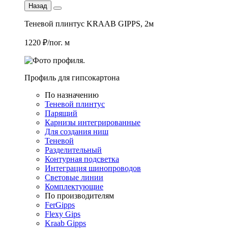
Назад
Теневой плинтус KRAAB GIPPS, 2м
1220 ₽/пог. м
Профиль для гипсокартона
По назначению
Теневой плинтус
Парящий
Карнизы интегрированные
Для создания ниш
Теневой
Разделительный
Контурная подсветка
Интеграция шинопроводов
Световые линии
Комплектующие
По производителям
FerGipps
Flexy Gips
Kraab Gipps