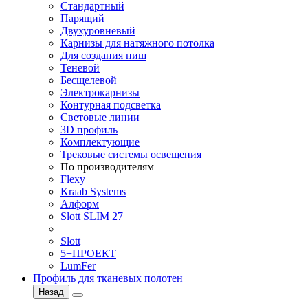
Стандартный
Парящий
Двухуровневый
Карнизы для натяжного потолка
Для создания ниш
Теневой
Бесщелевой
Электрокарнизы
Контурная подсветка
Световые линии
3D профиль
Комплектующие
Трековые системы освещения
По производителям
Flexy
Kraab Systems
Алформ
Slott SLIM 27
Slott
5+ПРОЕКТ
LumFer
Профиль для тканевых полотен
Назад