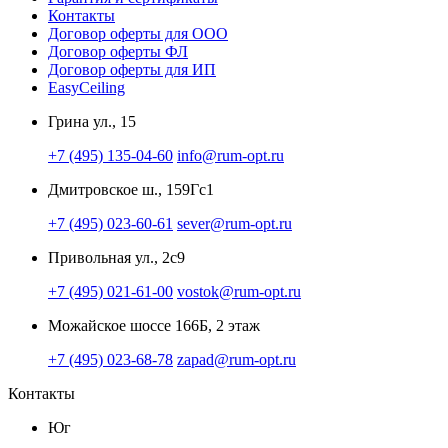
Контакты
Договор оферты для ООО
Договор оферты ФЛ
Договор оферты для ИП
EasyCeiling
Грина ул., 15
+7 (495) 135-04-60
info@rum-opt.ru
Дмитровское ш., 159Гс1
+7 (495) 023-60-61
sever@rum-opt.ru
Привольная ул., 2с9
+7 (495) 021-61-00
vostok@rum-opt.ru
Можайское шоссе 166Б, 2 этаж
+7 (495) 023-68-78
zapad@rum-opt.ru
Контакты
Юг