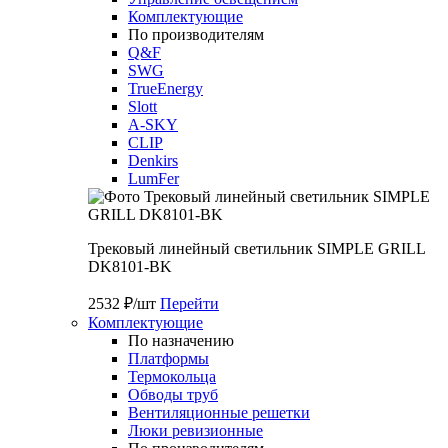
Комплектующие
По производителям
Q&F
SWG
TrueEnergy
Slott
A-SKY
CLIP
Denkirs
LumFer
Трековый линейный светильник SIMPLE GRILL
DK8101-BK
2532 ₽/шт
Перейти
Комплектующие
По назначению
Платформы
Термокольца
Обводы труб
Вентиляционные решетки
Люки ревизионные