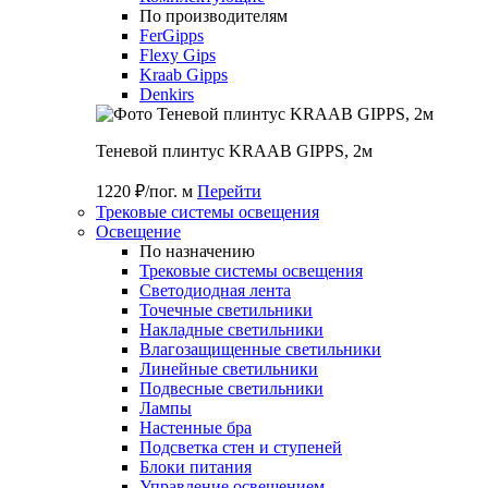
По производителям
FerGipps
Flexy Gips
Kraab Gipps
Denkirs
Теневой плинтус KRAAB GIPPS, 2м
1220 ₽/пог. м
Перейти
Трековые системы освещения
Освещение
По назначению
Трековые системы освещения
Светодиодная лента
Точечные светильники
Накладные светильники
Влагозащищенные светильники
Линейные светильники
Подвесные светильники
Лампы
Настенные бра
Подсветка стен и ступеней
Блоки питания
Управление освещением