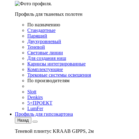
Профиль для тканевых полотен
По назначению
Стандартные
Парящий
Двухуровневый
Теневой
Световые линии
Для создания ниш
Карнизы интегрированные
Комплектующие
Трековые системы освещения
По производителям
Slott
Denkirs
5+ПРОЕКТ
LumFer
Профиль для гипсокартона
Назад
Теневой плинтус KRAAB GIPPS, 2м