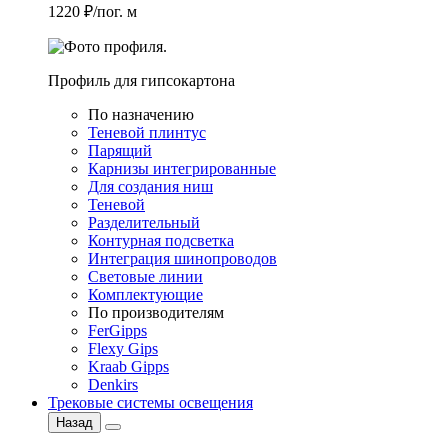
1220 ₽/пог. м
Профиль для гипсокартона
По назначению
Теневой плинтус
Парящий
Карнизы интегрированные
Для создания ниш
Теневой
Разделительный
Контурная подсветка
Интеграция шинопроводов
Световые линии
Комплектующие
По производителям
FerGipps
Flexy Gips
Kraab Gipps
Denkirs
Трековые системы освещения
Назад