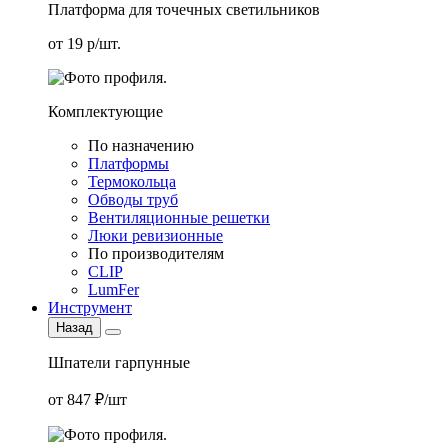
Платформа для точечных светильников
от 19 р/шт.
Комплектующие
По назначению
Платформы
Термокольца
Обводы труб
Вентиляционные решетки
Люки ревизионные
По производителям
CLIP
LumFer
Инструмент
Назад
Шпатели гарпунные
от 847 ₽/шт