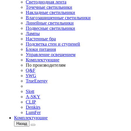
Светодиодная лента
Точечные светильники
Накладные светильники
Влагозащищенные светильники
Линейные светильники
Подвесные светильники
Лампы
Настенные бра
Подсветка стен и ступеней
Блоки питания
Управление освещением
Комплектующие
По производителям
Q&F
SWG
TrueEnergy
Slott
A-SKY
CLIP
Denkirs
LumFer
Комплектующие
Назад