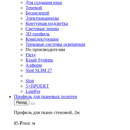
Для создания ниш
Теневой
Бесщелевой
Электрокарнизы
Контурная подсветка
Световые линии
3D профиль
Комплектующие
Трековые системы освещения
По производителям
Flexy
Kraab Systems
Алформ
Slott SLIM 27
Slott
5+ПРОЕКТ
LumFer
Профиль для тканевых полотен
Назад
Профиль для ткани стеновой, 2м
85 ₽/пог. м