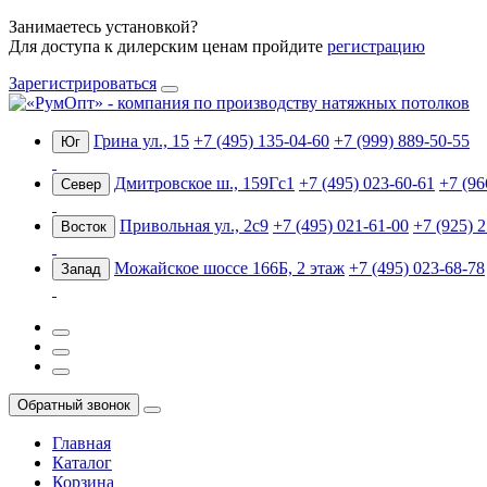
Занимаетесь установкой?
Для доступа к дилерским ценам пройдите
регистрацию
Зарегистрироваться
Грина ул., 15
+7 (495) 135-04-60
+7 (999) 889-50-55
Юг
Дмитровское ш., 159Гс1
+7 (495) 023-60-61
+7 (96
Север
Привольная ул., 2с9
+7 (495) 021-61-00
+7 (925) 
Восток
Можайское шоссе 166Б, 2 этаж
+7 (495) 023-68-78
Запад
Обратный звонок
Главная
Каталог
Корзина