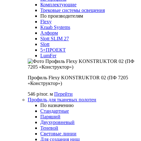
Комплектующие
Трековые системы освещения
По производителям
Flexy
Kraab Systems
Алформ
Slott SLIM 27
Slott
5+ПРОЕКТ
LumFer
Профиль Flexy KONSTRUKTOR 02 (ПФ 7205
«Конструктор»)
546 р/пог. м
Перейти
Профиль для тканевых полотен
По назначению
Стандартные
Парящий
Двухуровневый
Теневой
Световые линии
Для создания ниш