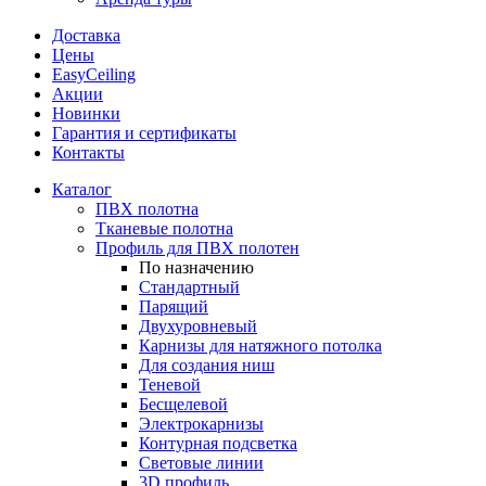
Доставка
Цены
EasyCeiling
Акции
Новинки
Гарантия и сертификаты
Контакты
Каталог
ПВХ полотна
Тканевые полотна
Профиль для ПВХ полотен
По назначению
Стандартный
Парящий
Двухуровневый
Карнизы для натяжного потолка
Для создания ниш
Теневой
Бесщелевой
Электрокарнизы
Контурная подсветка
Световые линии
3D профиль