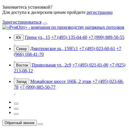
Занимаетесь установкой?
Для доступа к дилерским ценам пройдите
регистрацию
Зарегистрироваться
Грина ул., 15
+7 (495) 135-04-60
+7 (999) 889-50-55
Юг
Дмитровское ш., 159Гс1
+7 (495) 023-60-61
+7
Север
(966) 168-41-70
Привольная ул., 2с9
+7 (495) 021-61-00
+7 (925)
Восток
213-08-12
Можайское шоссе 166Б, 2 этаж
+7 (495) 023-68-
Запад
78
+7 (999) 885-50-77
Обратный звонок