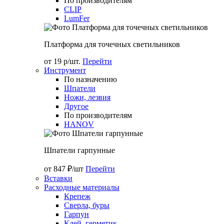
По производителям
CLIP
LumFer
Платформа для точечных светильников
от 19 р/шт.
Перейти
Инструмент
По назначению
Шпатели
Ножи, лезвия
Другое
По производителям
HANOV
Шпатели гарпунные
от 847 ₽/шт
Перейти
Вставки
Расходные материалы
Крепеж
Сверла, буры
Гарпун
Клей, герметик