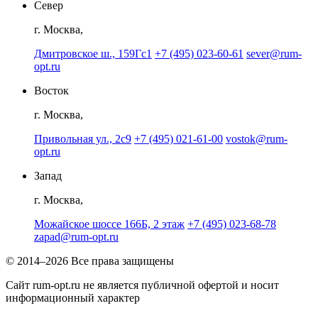
Север
г. Москва,
Дмитровское ш., 159Гс1
+7 (495) 023-60-61
sever@rum-
opt.ru
Восток
г. Москва,
Привольная ул., 2с9
+7 (495) 021-61-00
vostok@rum-
opt.ru
Запад
г. Москва,
Можайское шоссе 166Б, 2 этаж
+7 (495) 023-68-78
zapad@rum-opt.ru
© 2014–2026 Все права защищены
Сайт rum-opt.ru не является публичной офертой и носит
информационный характер