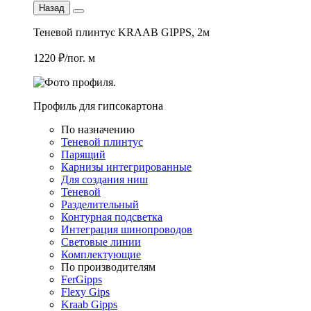
Назад
Теневой плинтус KRAAB GIPPS, 2м
1220 ₽/пог. м
Профиль для гипсокартона
По назначению
Теневой плинтус
Парящий
Карнизы интегрированные
Для создания ниш
Теневой
Разделительный
Контурная подсветка
Интеграция шинопроводов
Световые линии
Комплектующие
По производителям
FerGipps
Flexy Gips
Kraab Gipps