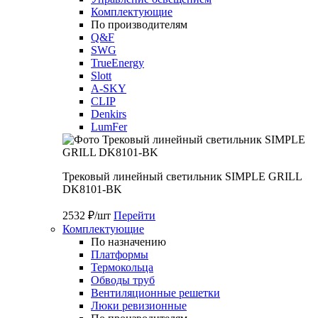
Комплектующие
По производителям
Q&F
SWG
TrueEnergy
Slott
A-SKY
CLIP
Denkirs
LumFer
Трековый линейный светильник SIMPLE GRILL
DK8101-BK
2532 ₽/шт
Перейти
Комплектующие
По назначению
Платформы
Термокольца
Обводы труб
Вентиляционные решетки
Люки ревизионные