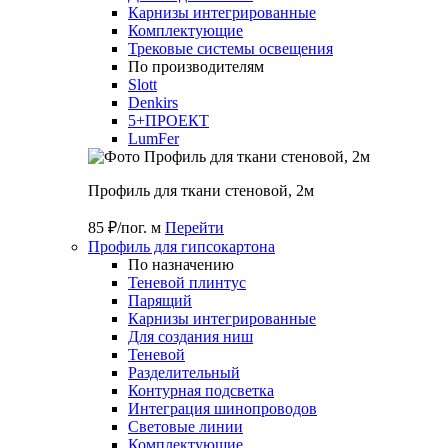
Карнизы интегрированные
Комплектующие
Трековые системы освещения
По производителям
Slott
Denkirs
5+ПРОЕКТ
LumFer
Профиль для ткани стеновой, 2м
85 ₽/пог. м
Перейти
Профиль для гипсокартона
По назначению
Теневой плинтус
Парящий
Карнизы интегрированные
Для создания ниш
Теневой
Разделительный
Контурная подсветка
Интеграция шинопроводов
Световые линии
Комплектующие