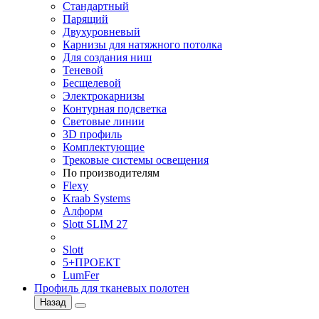
Стандартный
Парящий
Двухуровневый
Карнизы для натяжного потолка
Для создания ниш
Теневой
Бесщелевой
Электрокарнизы
Контурная подсветка
Световые линии
3D профиль
Комплектующие
Трековые системы освещения
По производителям
Flexy
Kraab Systems
Алформ
Slott SLIM 27
Slott
5+ПРОЕКТ
LumFer
Профиль для тканевых полотен
Назад