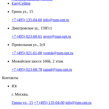
EasyCeiling
Грина ул., 15
+7 (495) 135-04-60
info@rum-opt.ru
Дмитровское ш., 159Гс1
+7 (495) 023-60-61
sever@rum-opt.ru
Привольная ул., 2с9
+7 (495) 021-61-00
vostok@rum-opt.ru
Можайское шоссе 166Б, 2 этаж
+7 (495) 023-68-78
zapad@rum-opt.ru
Контакты
Юг
г. Москва,
Грина ул., 15
+7 (495) 135-04-60
info@rum-opt.ru