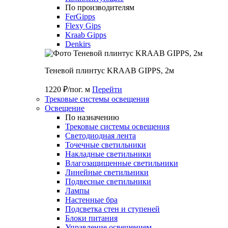
По производителям
FerGipps
Flexy Gips
Kraab Gipps
Denkirs
Теневой плинтус KRAAB GIPPS, 2м
1220 ₽/пог. м
Перейти
Трековые системы освещения
Освещение
По назначению
Трековые системы освещения
Светодиодная лента
Точечные светильники
Накладные светильники
Влагозащищенные светильники
Линейные светильники
Подвесные светильники
Лампы
Настенные бра
Подсветка стен и ступеней
Блоки питания
Управление освещением