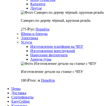
Каталоги
Другое
Саморез по дереву чёрный, крупная резьба
275 ₽/уп
Перейти
Шины и бленды
Электрика
Услуги
Изготовление платформ на ЧПУ
Изготовление конструкций
Нанесение фотопечати
Аренда туры
Изготовление детали на станке с ЧПУ
180 ₽/пог. м
Перейти
Цены
Доставка
Cертификаты
EasyCeiling
Контакты