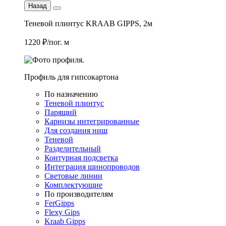
Назад
Теневой плинтус KRAAB GIPPS, 2м
1220 ₽/пог. м
Профиль для гипсокартона
По назначению
Теневой плинтус
Парящий
Карнизы интегрированные
Для создания ниш
Теневой
Разделительный
Контурная подсветка
Интеграция шинопроводов
Световые линии
Комплектующие
По производителям
FerGipps
Flexy Gips
Kraab Gipps