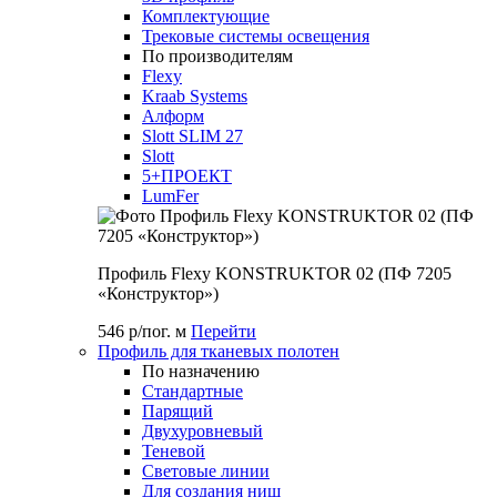
Комплектующие
Трековые системы освещения
По производителям
Flexy
Kraab Systems
Алформ
Slott SLIM 27
Slott
5+ПРОЕКТ
LumFer
Профиль Flexy KONSTRUKTOR 02 (ПФ 7205
«Конструктор»)
546 р/пог. м
Перейти
Профиль для тканевых полотен
По назначению
Стандартные
Парящий
Двухуровневый
Теневой
Световые линии
Для создания ниш