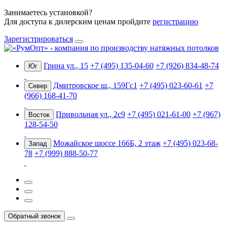
Занимаетесь установкой?
Для доступа к дилерским ценам пройдите
регистрацию
Зарегистрироваться
Грина ул., 15
+7 (495) 135-04-60
+7 (926) 834-48-74
Юг
Дмитровское ш., 159Гс1
+7 (495) 023-60-61
+7
Север
(966) 168-41-70
Привольная ул., 2с9
+7 (495) 021-61-00
+7 (967)
Восток
128-54-50
Можайское шоссе 166Б, 2 этаж
+7 (495) 023-68-
Запад
78
+7 (999) 888-50-77
Обратный звонок