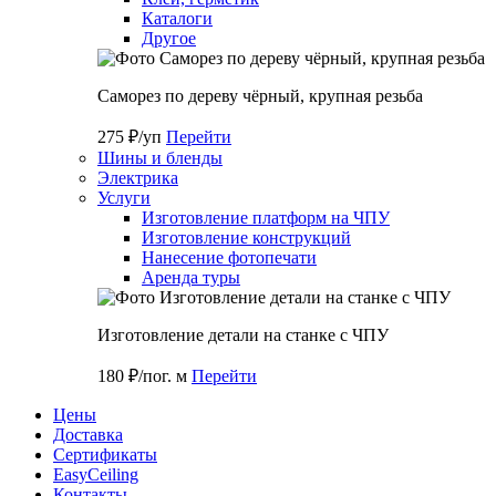
Каталоги
Другое
Саморез по дереву чёрный, крупная резьба
275 ₽/уп
Перейти
Шины и бленды
Электрика
Услуги
Изготовление платформ на ЧПУ
Изготовление конструкций
Нанесение фотопечати
Аренда туры
Изготовление детали на станке с ЧПУ
180 ₽/пог. м
Перейти
Цены
Доставка
Cертификаты
EasyCeiling
Контакты