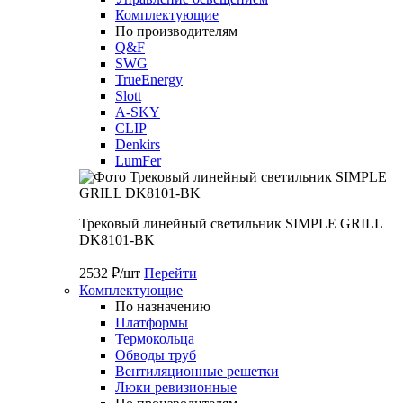
Комплектующие
По производителям
Q&F
SWG
TrueEnergy
Slott
A-SKY
CLIP
Denkirs
LumFer
Трековый линейный светильник SIMPLE GRILL
DK8101-BK
2532 ₽/шт
Перейти
Комплектующие
По назначению
Платформы
Термокольца
Обводы труб
Вентиляционные решетки
Люки ревизионные