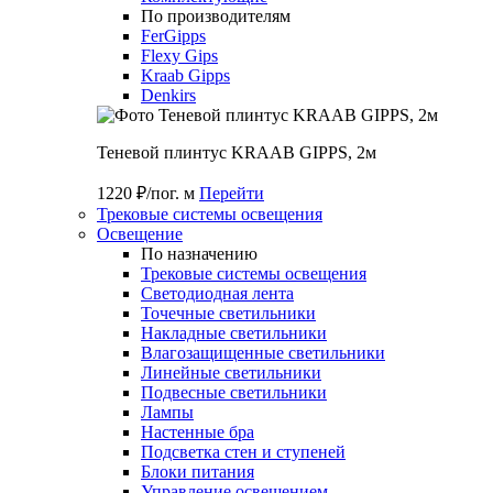
По производителям
FerGipps
Flexy Gips
Kraab Gipps
Denkirs
Теневой плинтус KRAAB GIPPS, 2м
1220 ₽/пог. м
Перейти
Трековые системы освещения
Освещение
По назначению
Трековые системы освещения
Светодиодная лента
Точечные светильники
Накладные светильники
Влагозащищенные светильники
Линейные светильники
Подвесные светильники
Лампы
Настенные бра
Подсветка стен и ступеней
Блоки питания
Управление освещением