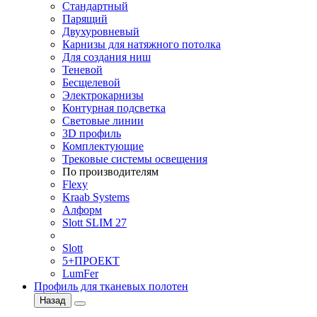
Стандартный
Парящий
Двухуровневый
Карнизы для натяжного потолка
Для создания ниш
Теневой
Бесщелевой
Электрокарнизы
Контурная подсветка
Световые линии
3D профиль
Комплектующие
Трековые системы освещения
По производителям
Flexy
Kraab Systems
Алформ
Slott SLIM 27
Slott
5+ПРОЕКТ
LumFer
Профиль для тканевых полотен
Назад