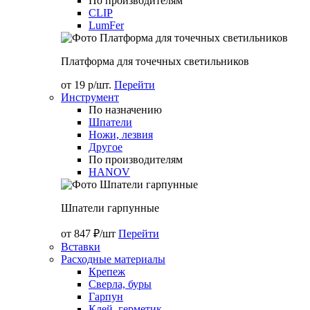
По производителям
CLIP
LumFer
Платформа для точечных светильников
от 19 р/шт.
Перейти
Инструмент
По назначению
Шпатели
Ножи, лезвия
Другое
По производителям
HANOV
Шпатели гарпунные
от 847 ₽/шт
Перейти
Вставки
Расходные материалы
Крепеж
Сверла, буры
Гарпун
Клей, герметик