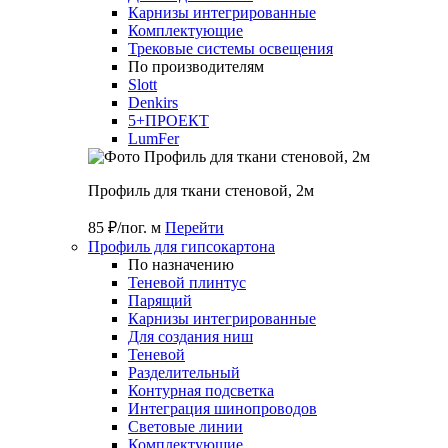
Карнизы интегрированные
Комплектующие
Трековые системы освещения
По производителям
Slott
Denkirs
5+ПРОЕКТ
LumFer
Профиль для ткани стеновой, 2м
85 ₽/пог. м
Перейти
Профиль для гипсокартона
По назначению
Теневой плинтус
Парящий
Карнизы интегрированные
Для создания ниш
Теневой
Разделительный
Контурная подсветка
Интеграция шинопроводов
Световые линии
Комплектующие