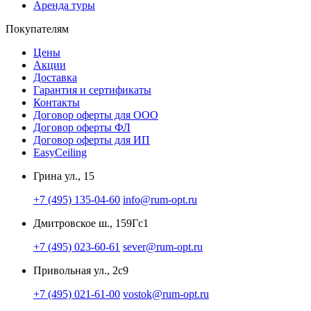
Аренда туры
Покупателям
Цены
Акции
Доставка
Гарантия и сертификаты
Контакты
Договор оферты для ООО
Договор оферты ФЛ
Договор оферты для ИП
EasyCeiling
Грина ул., 15
+7 (495) 135-04-60
info@rum-opt.ru
Дмитровское ш., 159Гс1
+7 (495) 023-60-61
sever@rum-opt.ru
Привольная ул., 2с9
+7 (495) 021-61-00
vostok@rum-opt.ru