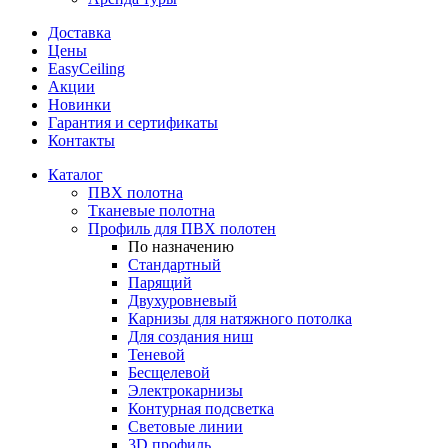
Доставка
Цены
EasyCeiling
Акции
Новинки
Гарантия и сертификаты
Контакты
Каталог
ПВХ полотна
Тканевые полотна
Профиль для ПВХ полотен
По назначению
Стандартный
Парящий
Двухуровневый
Карнизы для натяжного потолка
Для создания ниш
Теневой
Бесщелевой
Электрокарнизы
Контурная подсветка
Световые линии
3D профиль