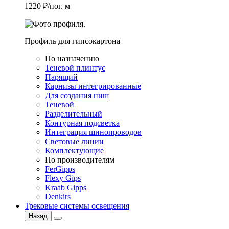
1220 ₽/пог. м
Профиль для гипсокартона
По назначению
Теневой плинтус
Парящий
Карнизы интегрированные
Для создания ниш
Теневой
Разделительный
Контурная подсветка
Интеграция шинопроводов
Световые линии
Комплектующие
По производителям
FerGipps
Flexy Gips
Kraab Gipps
Denkirs
Трековые системы освещения
Назад