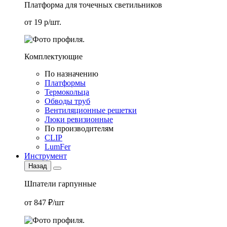
Платформа для точечных светильников
от 19 р/шт.
Комплектующие
По назначению
Платформы
Термокольца
Обводы труб
Вентиляционные решетки
Люки ревизионные
По производителям
CLIP
LumFer
Инструмент
Назад
Шпатели гарпунные
от 847 ₽/шт