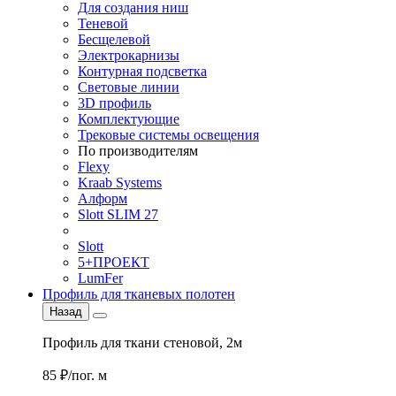
Для создания ниш
Теневой
Бесщелевой
Электрокарнизы
Контурная подсветка
Световые линии
3D профиль
Комплектующие
Трековые системы освещения
По производителям
Flexy
Kraab Systems
Алформ
Slott SLIM 27
Slott
5+ПРОЕКТ
LumFer
Профиль для тканевых полотен
Назад
Профиль для ткани стеновой, 2м
85 ₽/пог. м