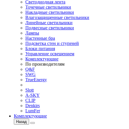
Светодиодная лента
Точечные светильники
Накладные светильники
Влагозащищенные светильники
Линейные светильники
Подвесные светильники
Лампы
Настенные бра
Подсветка стен и ступеней
Блоки питания
Управление освещением
Комплектующие
По производителям
Q&F
SWG
TrueEnergy
Slott
A-SKY
CLIP
Denkirs
LumFer
Комплектующие
Назад