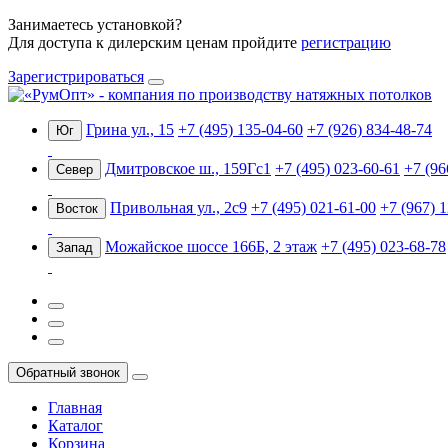
Занимаетесь установкой?
Для доступа к дилерским ценам пройдите
регистрацию
Зарегистрироваться
Грина ул., 15
+7 (495) 135-04-60
+7 (926) 834-48-74
Юг
Дмитровское ш., 159Гс1
+7 (495) 023-60-61
+7 (96
Север
Привольная ул., 2с9
+7 (495) 021-61-00
+7 (967) 
Восток
Можайское шоссе 166Б, 2 этаж
+7 (495) 023-68-78
Запад
Обратный звонок
Главная
Каталог
Корзина