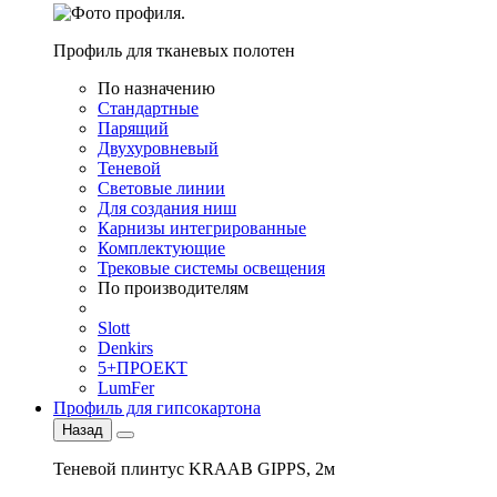
Профиль для тканевых полотен
По назначению
Стандартные
Парящий
Двухуровневый
Теневой
Световые линии
Для создания ниш
Карнизы интегрированные
Комплектующие
Трековые системы освещения
По производителям
Slott
Denkirs
5+ПРОЕКТ
LumFer
Профиль для гипсокартона
Назад
Теневой плинтус KRAAB GIPPS, 2м