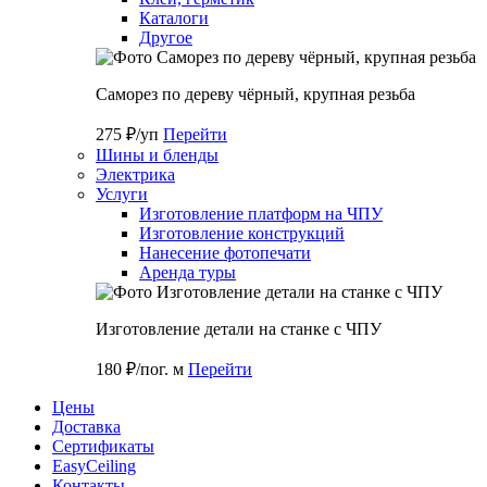
Каталоги
Другое
Саморез по дереву чёрный, крупная резьба
275 ₽/уп
Перейти
Шины и бленды
Электрика
Услуги
Изготовление платформ на ЧПУ
Изготовление конструкций
Нанесение фотопечати
Аренда туры
Изготовление детали на станке с ЧПУ
180 ₽/пог. м
Перейти
Цены
Доставка
Cертификаты
EasyCeiling
Контакты