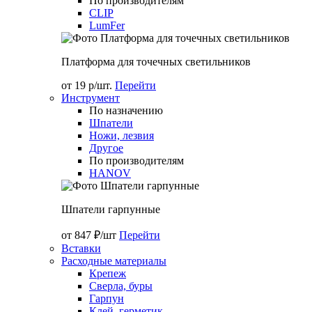
По производителям
CLIP
LumFer
Платформа для точечных светильников
от 19 р/шт.
Перейти
Инструмент
По назначению
Шпатели
Ножи, лезвия
Другое
По производителям
HANOV
Шпатели гарпунные
от 847 ₽/шт
Перейти
Вставки
Расходные материалы
Крепеж
Сверла, буры
Гарпун
Клей, герметик