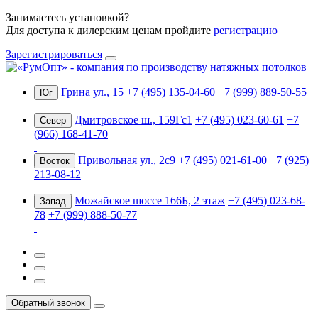
Занимаетесь установкой?
Для доступа к дилерским ценам пройдите
регистрацию
Зарегистрироваться
Грина ул., 15
+7 (495) 135-04-60
+7 (999) 889-50-55
Юг
Дмитровское ш., 159Гс1
+7 (495) 023-60-61
+7
Север
(966) 168-41-70
Привольная ул., 2с9
+7 (495) 021-61-00
+7 (925)
Восток
213-08-12
Можайское шоссе 166Б, 2 этаж
+7 (495) 023-68-
Запад
78
+7 (999) 888-50-77
Обратный звонок