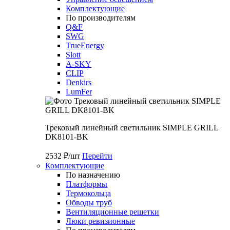
Комплектующие
По производителям
Q&F
SWG
TrueEnergy
Slott
A-SKY
CLIP
Denkirs
LumFer
Трековый линейный светильник SIMPLE GRILL
DK8101-BK
2532 ₽/шт
Перейти
Комплектующие
По назначению
Платформы
Термокольца
Обводы труб
Вентиляционные решетки
Люки ревизионные