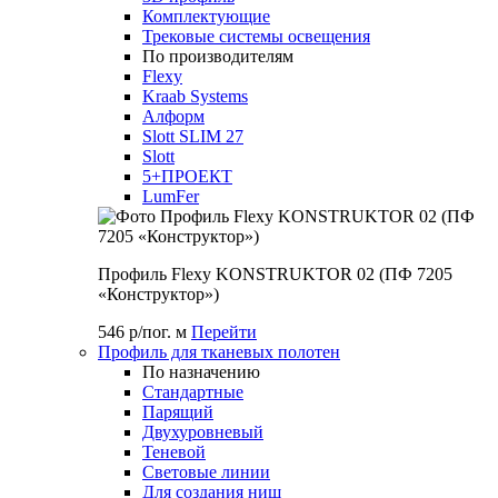
Комплектующие
Трековые системы освещения
По производителям
Flexy
Kraab Systems
Алформ
Slott SLIM 27
Slott
5+ПРОЕКТ
LumFer
Профиль Flexy KONSTRUKTOR 02 (ПФ 7205
«Конструктор»)
546 р/пог. м
Перейти
Профиль для тканевых полотен
По назначению
Стандартные
Парящий
Двухуровневый
Теневой
Световые линии
Для создания ниш