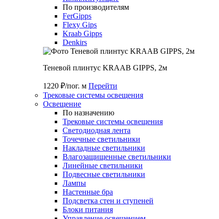
По производителям
FerGipps
Flexy Gips
Kraab Gipps
Denkirs
Теневой плинтус KRAAB GIPPS, 2м
1220 ₽/пог. м
Перейти
Трековые системы освещения
Освещение
По назначению
Трековые системы освещения
Светодиодная лента
Точечные светильники
Накладные светильники
Влагозащищенные светильники
Линейные светильники
Подвесные светильники
Лампы
Настенные бра
Подсветка стен и ступеней
Блоки питания
Управление освещением