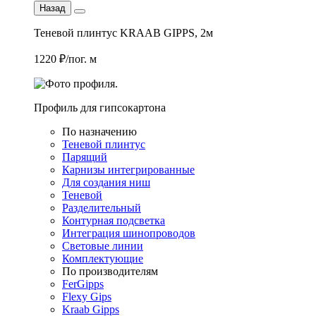
Назад
Теневой плинтус KRAAB GIPPS, 2м
1220 ₽/пог. м
Профиль для гипсокартона
По назначению
Теневой плинтус
Парящий
Карнизы интегрированные
Для создания ниш
Теневой
Разделительный
Контурная подсветка
Интеграция шинопроводов
Световые линии
Комплектующие
По производителям
FerGipps
Flexy Gips
Kraab Gipps