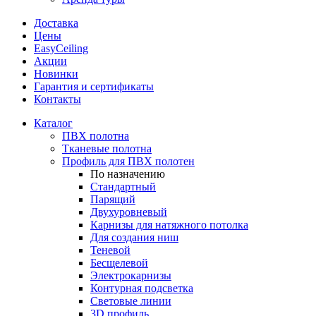
Доставка
Цены
EasyCeiling
Акции
Новинки
Гарантия и сертификаты
Контакты
Каталог
ПВХ полотна
Тканевые полотна
Профиль для ПВХ полотен
По назначению
Стандартный
Парящий
Двухуровневый
Карнизы для натяжного потолка
Для создания ниш
Теневой
Бесщелевой
Электрокарнизы
Контурная подсветка
Световые линии
3D профиль