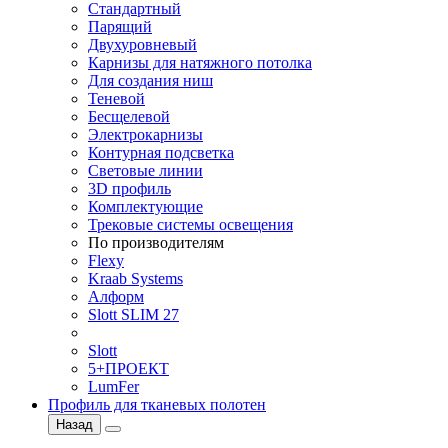
Стандартный
Парящий
Двухуровневый
Карнизы для натяжного потолка
Для создания ниш
Теневой
Бесщелевой
Электрокарнизы
Контурная подсветка
Световые линии
3D профиль
Комплектующие
Трековые системы освещения
По производителям
Flexy
Kraab Systems
Алформ
Slott SLIM 27
Slott
5+ПРОЕКТ
LumFer
Профиль для тканевых полотен
Назад