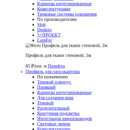
Карнизы интегрированные
Комплектующие
Трековые системы освещения
По производителям
Slott
Denkirs
5+ПРОЕКТ
LumFer
Профиль для ткани стеновой, 2м
85 ₽/пог. м
Перейти
Профиль для гипсокартона
По назначению
Теневой плинтус
Парящий
Карнизы интегрированные
Для создания ниш
Теневой
Разделительный
Контурная подсветка
Интеграция шинопроводов
Световые линии
Комплектующие