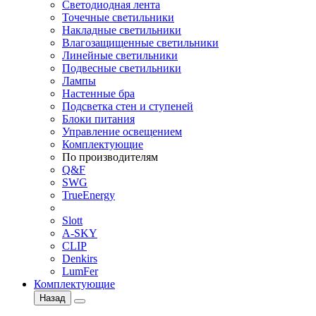
Светодиодная лента
Точечные светильники
Накладные светильники
Влагозащищенные светильники
Линейные светильники
Подвесные светильники
Лампы
Настенные бра
Подсветка стен и ступеней
Блоки питания
Управление освещением
Комплектующие
По производителям
Q&F
SWG
TrueEnergy
Slott
A-SKY
CLIP
Denkirs
LumFer
Комплектующие
Назад