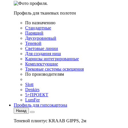
Профиль для тканевых полотен
По назначению
Стандартные
Парящий
Двухуровневый
Теневой
Световые линии
Для создания ниш
Карнизы интегрированные
Комплектующие
Трековые системы освещения
По производителям
Slott
Denkirs
5+ПРОЕКТ
LumFer
Профиль для гипсокартона
Назад
Теневой плинтус KRAAB GIPPS, 2м