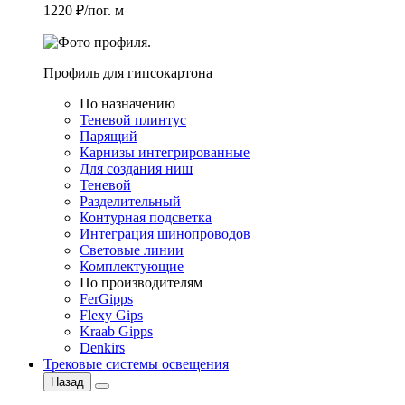
1220 ₽/пог. м
Профиль для гипсокартона
По назначению
Теневой плинтус
Парящий
Карнизы интегрированные
Для создания ниш
Теневой
Разделительный
Контурная подсветка
Интеграция шинопроводов
Световые линии
Комплектующие
По производителям
FerGipps
Flexy Gips
Kraab Gipps
Denkirs
Трековые системы освещения
Назад