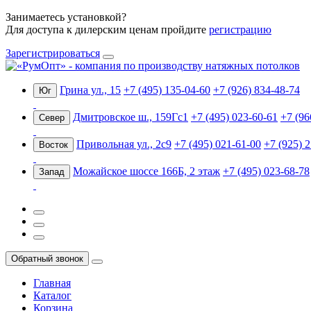
Занимаетесь установкой?
Для доступа к дилерским ценам пройдите
регистрацию
Зарегистрироваться
Грина ул., 15
+7 (495) 135-04-60
+7 (926) 834-48-74
Юг
Дмитровское ш., 159Гс1
+7 (495) 023-60-61
+7 (96
Север
Привольная ул., 2с9
+7 (495) 021-61-00
+7 (925) 
Восток
Можайское шоссе 166Б, 2 этаж
+7 (495) 023-68-78
Запад
Обратный звонок
Главная
Каталог
Корзина