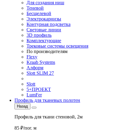
Для создания ниш
Теневой
Бесщелевой
Электрокарнизы
Контурная подсветка
Световые линии
3D профиль
Комплектующие
Трековые системы освещения
По производителям
Flexy
Kraab Systems
Алформ
Slott SLIM 27
Slott
5+ПРОЕКТ
LumFer
Профиль для тканевых полотен
Назад
Профиль для ткани стеновой, 2м
85 ₽/пог. м