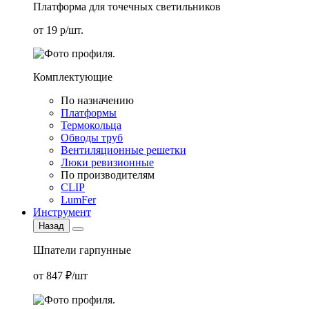
Платформа для точечных светильников
от 19 р/шт.
Комплектующие
По назначению
Платформы
Термокольца
Обводы труб
Вентиляционные решетки
Люки ревизионные
По производителям
CLIP
LumFer
Инструмент
Назад
Шпатели гарпунные
от 847 ₽/шт