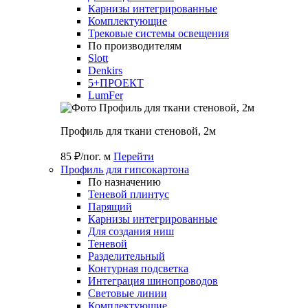
Карнизы интегрированные
Комплектующие
Трековые системы освещения
По производителям
Slott
Denkirs
5+ПРОЕКТ
LumFer
Профиль для ткани стеновой, 2м
85 ₽/пог. м
Перейти
Профиль для гипсокартона
По назначению
Теневой плинтус
Парящий
Карнизы интегрированные
Для создания ниш
Теневой
Разделительный
Контурная подсветка
Интеграция шинопроводов
Световые линии
Комплектующие