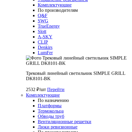
Комплектующие
По производителям
Q&F
SWG
TrueEnergy
Slott
A-SKY
CLIP
Denkirs
LumFer
Трековый линейный светильник SIMPLE GRILL
DK8101-BK
2532 ₽/шт
Перейти
Комплектующие
По назначению
Платформы
Термокольца
Обводы труб
Вентиляционные решетки
Люки ревизионные