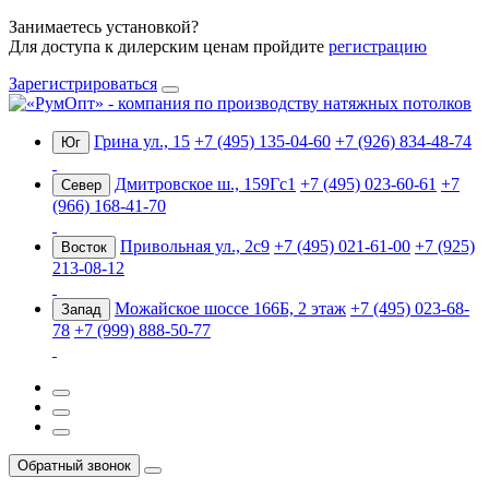
Занимаетесь установкой?
Для доступа к дилерским ценам пройдите
регистрацию
Зарегистрироваться
Грина ул., 15
+7 (495) 135-04-60
+7 (926) 834-48-74
Юг
Дмитровское ш., 159Гс1
+7 (495) 023-60-61
+7
Север
(966) 168-41-70
Привольная ул., 2с9
+7 (495) 021-61-00
+7 (925)
Восток
213-08-12
Можайское шоссе 166Б, 2 этаж
+7 (495) 023-68-
Запад
78
+7 (999) 888-50-77
Обратный звонок