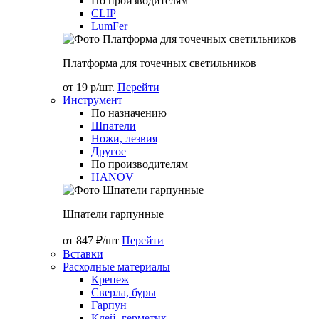
По производителям
CLIP
LumFer
Платформа для точечных светильников
от 19 р/шт.
Перейти
Инструмент
По назначению
Шпатели
Ножи, лезвия
Другое
По производителям
HANOV
Шпатели гарпунные
от 847 ₽/шт
Перейти
Вставки
Расходные материалы
Крепеж
Сверла, буры
Гарпун
Клей, герметик