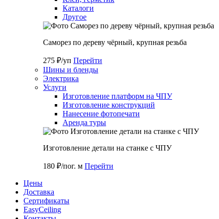
Каталоги
Другое
Саморез по дереву чёрный, крупная резьба
275 ₽/уп
Перейти
Шины и бленды
Электрика
Услуги
Изготовление платформ на ЧПУ
Изготовление конструкций
Нанесение фотопечати
Аренда туры
Изготовление детали на станке с ЧПУ
180 ₽/пог. м
Перейти
Цены
Доставка
Cертификаты
EasyCeiling
Контакты