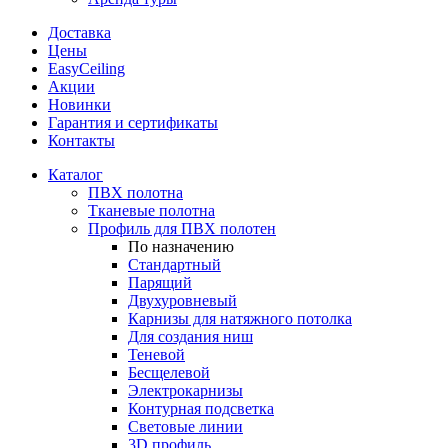
Доставка
Цены
EasyCeiling
Акции
Новинки
Гарантия и сертификаты
Контакты
Каталог
ПВХ полотна
Тканевые полотна
Профиль для ПВХ полотен
По назначению
Стандартный
Парящий
Двухуровневый
Карнизы для натяжного потолка
Для создания ниш
Теневой
Бесщелевой
Электрокарнизы
Контурная подсветка
Световые линии
3D профиль