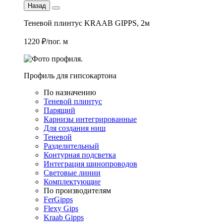
Назад
Теневой плинтус KRAAB GIPPS, 2м
1220 ₽/пог. м
Профиль для гипсокартона
По назначению
Теневой плинтус
Парящий
Карнизы интегрированные
Для создания ниш
Теневой
Разделительный
Контурная подсветка
Интеграция шинопроводов
Световые линии
Комплектующие
По производителям
FerGipps
Flexy Gips
Kraab Gipps