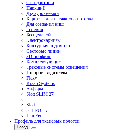
Стандартный
Парящий
Двухуровневый
Карнизы для натяжного потолка
Для создания ниш
Теневой
Бесщелевой
Электрокарнизы
Контурная подсветка
Световые линии
3D профиль
Комплектующие
Трековые системы освещения
По производителям
Flexy
Kraab Systems
Алформ
Slott SLIM 27
Slott
5+ПРОЕКТ
LumFer
Профиль для тканевых полотен
Назад