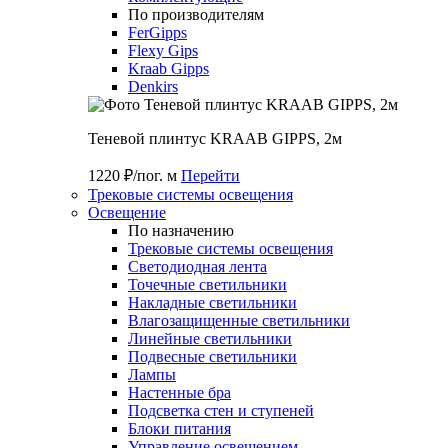
По производителям
FerGipps
Flexy Gips
Kraab Gipps
Denkirs
Теневой плинтус KRAAB GIPPS, 2м
1220 ₽/пог. м
Перейти
Трековые системы освещения
Освещение
По назначению
Трековые системы освещения
Светодиодная лента
Точечные светильники
Накладные светильники
Влагозащищенные светильники
Линейные светильники
Подвесные светильники
Лампы
Настенные бра
Подсветка стен и ступеней
Блоки питания
Управление освещением