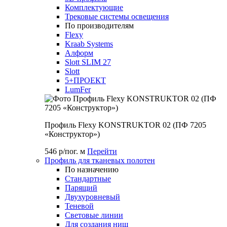
Комплектующие
Трековые системы освещения
По производителям
Flexy
Kraab Systems
Алформ
Slott SLIM 27
Slott
5+ПРОЕКТ
LumFer
Профиль Flexy KONSTRUKTOR 02 (ПФ 7205
«Конструктор»)
546 р/пог. м
Перейти
Профиль для тканевых полотен
По назначению
Стандартные
Парящий
Двухуровневый
Теневой
Световые линии
Для создания ниш