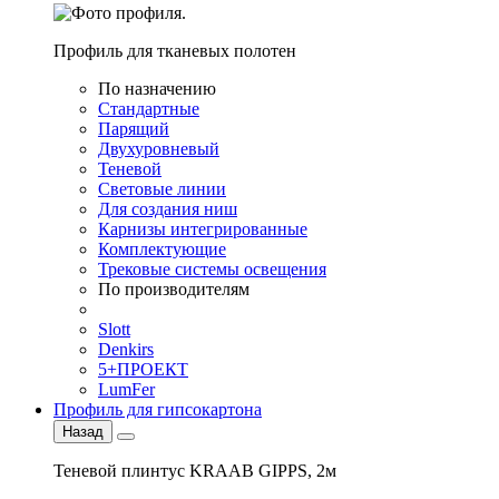
Профиль для тканевых полотен
По назначению
Стандартные
Парящий
Двухуровневый
Теневой
Световые линии
Для создания ниш
Карнизы интегрированные
Комплектующие
Трековые системы освещения
По производителям
Slott
Denkirs
5+ПРОЕКТ
LumFer
Профиль для гипсокартона
Назад
Теневой плинтус KRAAB GIPPS, 2м