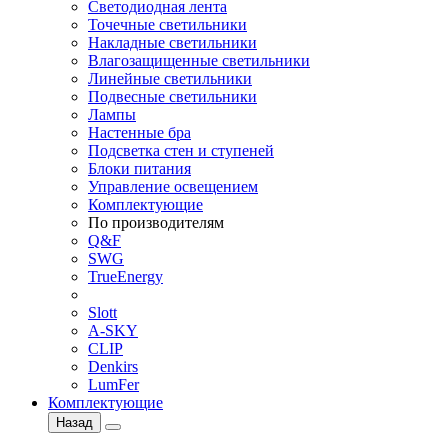
Светодиодная лента
Точечные светильники
Накладные светильники
Влагозащищенные светильники
Линейные светильники
Подвесные светильники
Лампы
Настенные бра
Подсветка стен и ступеней
Блоки питания
Управление освещением
Комплектующие
По производителям
Q&F
SWG
TrueEnergy
Slott
A-SKY
CLIP
Denkirs
LumFer
Комплектующие
Назад