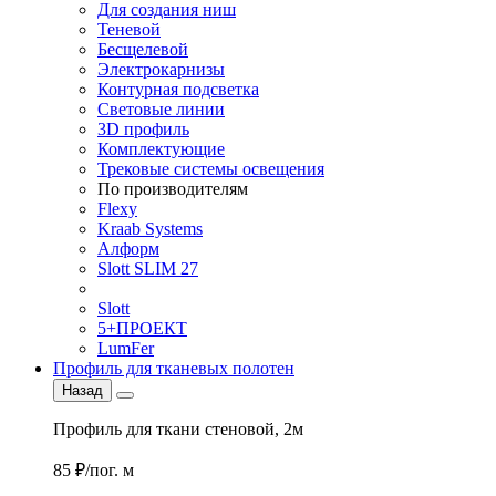
Для создания ниш
Теневой
Бесщелевой
Электрокарнизы
Контурная подсветка
Световые линии
3D профиль
Комплектующие
Трековые системы освещения
По производителям
Flexy
Kraab Systems
Алформ
Slott SLIM 27
Slott
5+ПРОЕКТ
LumFer
Профиль для тканевых полотен
Назад
Профиль для ткани стеновой, 2м
85 ₽/пог. м