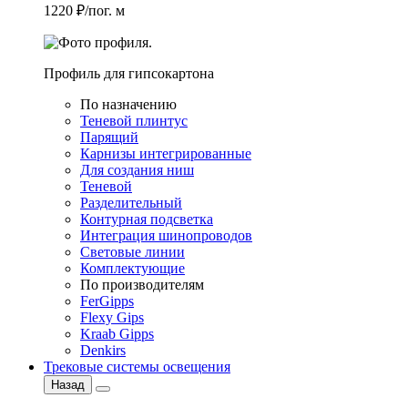
1220 ₽/пог. м
Профиль для гипсокартона
По назначению
Теневой плинтус
Парящий
Карнизы интегрированные
Для создания ниш
Теневой
Разделительный
Контурная подсветка
Интеграция шинопроводов
Световые линии
Комплектующие
По производителям
FerGipps
Flexy Gips
Kraab Gipps
Denkirs
Трековые системы освещения
Назад