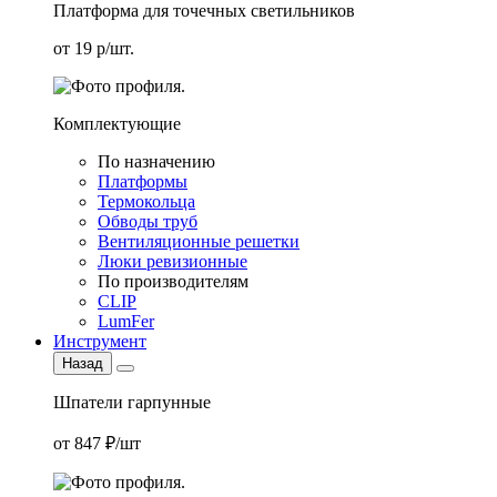
Платформа для точечных светильников
от 19 р/шт.
Комплектующие
По назначению
Платформы
Термокольца
Обводы труб
Вентиляционные решетки
Люки ревизионные
По производителям
CLIP
LumFer
Инструмент
Назад
Шпатели гарпунные
от 847 ₽/шт