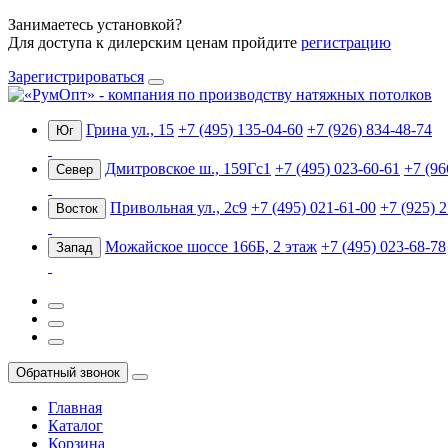
Занимаетесь установкой?
Для доступа к дилерским ценам пройдите
регистрацию
Зарегистрироваться
Грина ул., 15
+7 (495) 135-04-60
+7 (926) 834-48-74
Юг
Дмитровское ш., 159Гс1
+7 (495) 023-60-61
+7 (96
Север
Привольная ул., 2с9
+7 (495) 021-61-00
+7 (925) 
Восток
Можайское шоссе 166Б, 2 этаж
+7 (495) 023-68-78
Запад
Обратный звонок
Главная
Каталог
Корзина