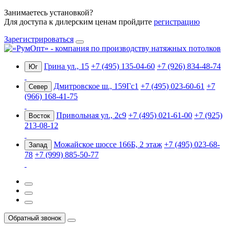
Занимаетесь установкой?
Для доступа к дилерским ценам пройдите
регистрацию
Зарегистрироваться
Грина ул., 15
+7 (495) 135-04-60
+7 (926) 834-48-74
Юг
Дмитровское ш., 159Гс1
+7 (495) 023-60-61
+7
Север
(966) 168-41-75
Привольная ул., 2с9
+7 (495) 021-61-00
+7 (925)
Восток
213-08-12
Можайское шоссе 166Б, 2 этаж
+7 (495) 023-68-
Запад
78
+7 (999) 885-50-77
Обратный звонок