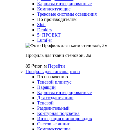
Карнизы интегрированные
Комплектующие
Трековые системы освещения
По производителям
Slott
Denkirs
5+ПРОЕКТ
LumFer
Профиль для ткани стеновой, 2м
85 ₽/пог. м
Перейти
Профиль для гипсокартона
По назначению
Теневой плинтус
Парящий
Карнизы интегрированные
Для создания ниш
Теневой
Разделительный
Контурная подсветка
Интеграция шинопроводов
Световые линии
Комплектующие