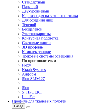
Стандартный
Парящий
Двухуровневый
Карнизы для натяжного потолка
Для создания ниш
Теневой
Бесщелевой
Электрокарнизы
Контурная подсветка
Световые линии
3D профиль
Комплектующие
Трековые системы освещения
По производителям
Flexy
Kraab Systems
Алформ
Slott SLIM 27
Slott
5+ПРОЕКТ
LumFer
Профиль для тканевых полотен
Назад