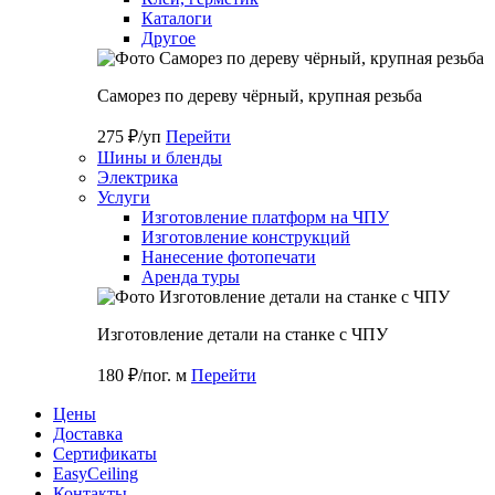
Каталоги
Другое
Саморез по дереву чёрный, крупная резьба
275 ₽/уп
Перейти
Шины и бленды
Электрика
Услуги
Изготовление платформ на ЧПУ
Изготовление конструкций
Нанесение фотопечати
Аренда туры
Изготовление детали на станке с ЧПУ
180 ₽/пог. м
Перейти
Цены
Доставка
Cертификаты
EasyCeiling
Контакты