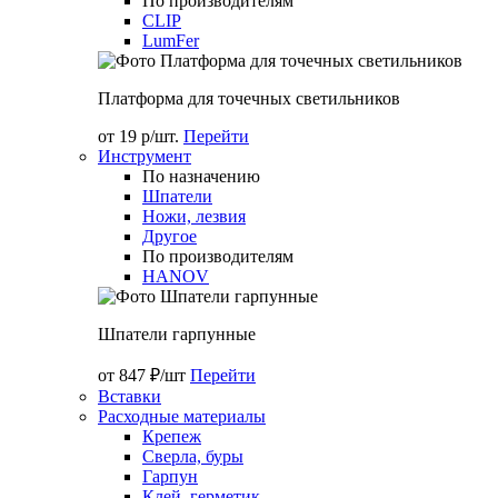
По производителям
CLIP
LumFer
Платформа для точечных светильников
от 19 р/шт.
Перейти
Инструмент
По назначению
Шпатели
Ножи, лезвия
Другое
По производителям
HANOV
Шпатели гарпунные
от 847 ₽/шт
Перейти
Вставки
Расходные материалы
Крепеж
Сверла, буры
Гарпун
Клей, герметик