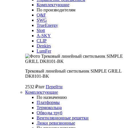
Комплектующие
По производителям
Q&F
SWG
TrueEnergy
Slott
A-SKY
CLIP
Denkirs
LumFer
Трековый линейный светильник SIMPLE GRILL
DK8101-BK
2532 ₽/шт
Перейти
Комплектующие
По назначению
Платформы
Термокольца
Обводы труб
Вентиляционные решетки
Люки ревизионные