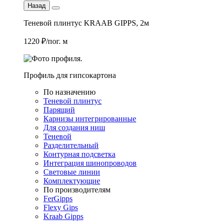
Назад
Теневой плинтус KRAAB GIPPS, 2м
1220 ₽/пог. м
Профиль для гипсокартона
По назначению
Теневой плинтус
Парящий
Карнизы интегрированные
Для создания ниш
Теневой
Разделительный
Контурная подсветка
Интеграция шинопроводов
Световые линии
Комплектующие
По производителям
FerGipps
Flexy Gips
Kraab Gipps