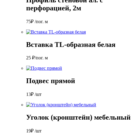
перфорацией, 2м
75₽ /пог. м
Вставка TL-образная белая
25 ₽/пог. м
Подвес прямой
13₽ /шт
Уголок (кронштейн) мебельный
19₽ /шт