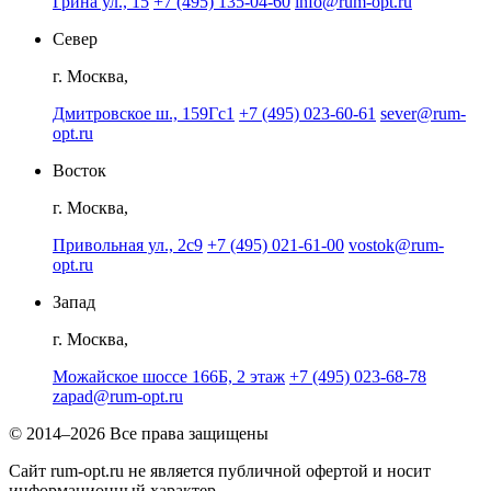
Грина ул., 15
+7 (495) 135-04-60
info@rum-opt.ru
Север
г. Москва,
Дмитровское ш., 159Гс1
+7 (495) 023-60-61
sever@rum-
opt.ru
Восток
г. Москва,
Привольная ул., 2с9
+7 (495) 021-61-00
vostok@rum-
opt.ru
Запад
г. Москва,
Можайское шоссе 166Б, 2 этаж
+7 (495) 023-68-78
zapad@rum-opt.ru
© 2014–2026 Все права защищены
Сайт rum-opt.ru не является публичной офертой и носит
информационный характер