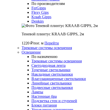
По производителям
FerGipps
Flexy Gips
Kraab Gipps
Denkirs
Теневой плинтус KRAAB GIPPS, 2м
1220 ₽/пог. м
Перейти
Трековые системы освещения
Освещение
По назначению
Трековые системы освещения
Светодиодная лента
Точечные светильники
Накладные светильники
Влагозащищенные светильники
Линейные светильники
Подвесные светильники
Лампы
Настенные бра
Подсветка стен и ступеней
Блоки питания
Управление освещением