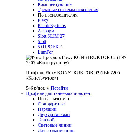
Комплектующие
Трековые системы освещения
По производителям
Flexy
Kraab Systems
Алформ
Slott SLIM 27
Slott
5+ПРОЕКТ
LumFer
Профиль Flexy KONSTRUKTOR 02 (ПФ 7205
«Конструктор»)
546 р/пог. м
Перейти
Профиль для тканевых полотен
По назначению
Стандартные
Парящий
Двухуровневый
Теневой
Световые линии
Для создания ниш