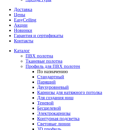
Доставка
Цены
EasyCeiling
Акции
Новинки
Гарантия и сертификаты
Контакты
Каталог
ПВХ полотна
Тканевые полотна
Профиль для ПВХ полотен
По назначению
Стандартный
Парящий
Двухуровневый
Карнизы для натяжного потолка
Для создания ниш
Теневой
Бесщелевой
Электрокарнизы
Контурная подсветка
Световые линии
3D профиль