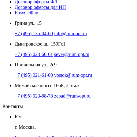
Договор оферты ФЛ
Договор оферты для ИП
EasyCeiling
Грина ул., 15
+7 (495) 135-04-60
info@rum-opt.ru
Дмитровское ш., 159Гс1
+7 (495) 023-60-61
sever@rum-opt.ru
Привольная ул., 2с9
+7 (495) 021-61-00
vostok@rum-opt.ru
Можайское шоссе 166Б, 2 этаж
+7 (495) 023-68-78
zapad@rum-opt.ru
Контакты
Юг
г. Москва,