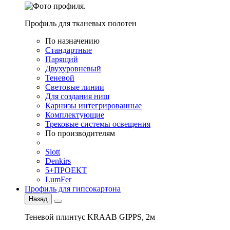
Профиль для тканевых полотен
По назначению
Стандартные
Парящий
Двухуровневый
Теневой
Световые линии
Для создания ниш
Карнизы интегрированные
Комплектующие
Трековые системы освещения
По производителям
Slott
Denkirs
5+ПРОЕКТ
LumFer
Профиль для гипсокартона
Назад
Теневой плинтус KRAAB GIPPS, 2м