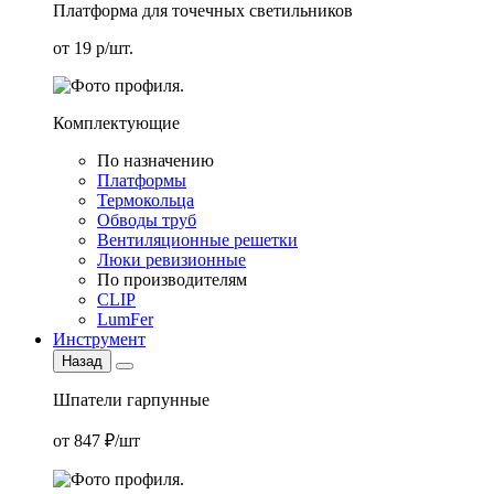
Платформа для точечных светильников
от 19 р/шт.
Комплектующие
По назначению
Платформы
Термокольца
Обводы труб
Вентиляционные решетки
Люки ревизионные
По производителям
CLIP
LumFer
Инструмент
Назад
Шпатели гарпунные
от 847 ₽/шт