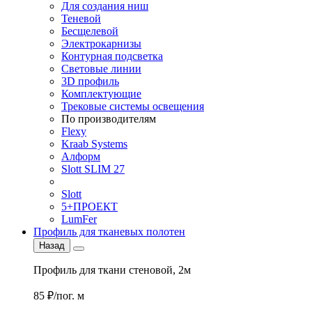
Для создания ниш
Теневой
Бесщелевой
Электрокарнизы
Контурная подсветка
Световые линии
3D профиль
Комплектующие
Трековые системы освещения
По производителям
Flexy
Kraab Systems
Алформ
Slott SLIM 27
Slott
5+ПРОЕКТ
LumFer
Профиль для тканевых полотен
Назад
Профиль для ткани стеновой, 2м
85 ₽/пог. м