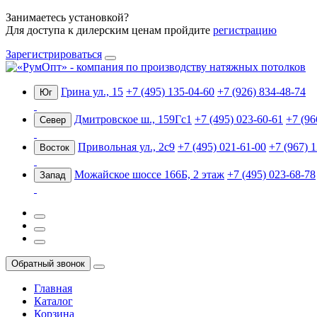
Занимаетесь установкой?
Для доступа к дилерским ценам пройдите
регистрацию
Зарегистрироваться
Грина ул., 15
+7 (495) 135-04-60
+7 (926) 834-48-74
Юг
Дмитровское ш., 159Гс1
+7 (495) 023-60-61
+7 (96
Север
Привольная ул., 2с9
+7 (495) 021-61-00
+7 (967) 
Восток
Можайское шоссе 166Б, 2 этаж
+7 (495) 023-68-78
Запад
Обратный звонок
Главная
Каталог
Корзина