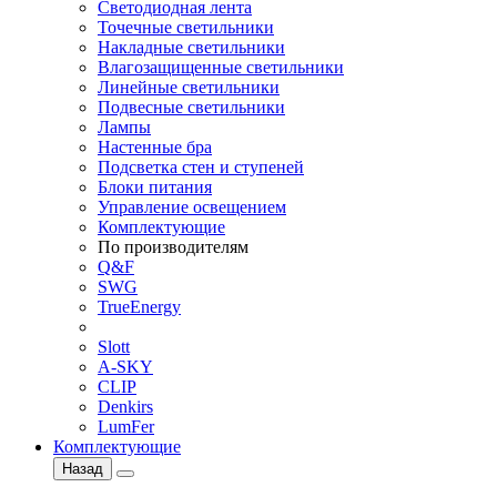
Светодиодная лента
Точечные светильники
Накладные светильники
Влагозащищенные светильники
Линейные светильники
Подвесные светильники
Лампы
Настенные бра
Подсветка стен и ступеней
Блоки питания
Управление освещением
Комплектующие
По производителям
Q&F
SWG
TrueEnergy
Slott
A-SKY
CLIP
Denkirs
LumFer
Комплектующие
Назад