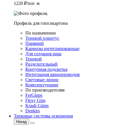
1220 ₽/пог. м
Профиль для гипсокартона
По назначению
Теневой плинтус
Парящий
Карнизы интегрированные
Для создания ниш
Теневой
Разделительный
Контурная подсветка
Интеграция шинопроводов
Световые линии
Комплектующие
По производителям
FerGipps
Flexy Gips
Kraab Gipps
Denkirs
Трековые системы освещения
Назад