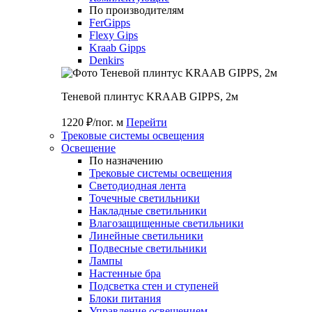
По производителям
FerGipps
Flexy Gips
Kraab Gipps
Denkirs
Теневой плинтус KRAAB GIPPS, 2м
1220 ₽/пог. м
Перейти
Трековые системы освещения
Освещение
По назначению
Трековые системы освещения
Светодиодная лента
Точечные светильники
Накладные светильники
Влагозащищенные светильники
Линейные светильники
Подвесные светильники
Лампы
Настенные бра
Подсветка стен и ступеней
Блоки питания
Управление освещением