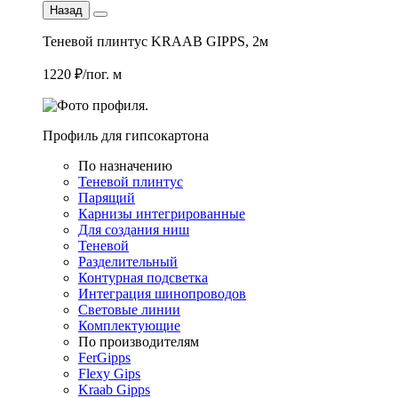
Назад
Теневой плинтус KRAAB GIPPS, 2м
1220 ₽/пог. м
Профиль для гипсокартона
По назначению
Теневой плинтус
Парящий
Карнизы интегрированные
Для создания ниш
Теневой
Разделительный
Контурная подсветка
Интеграция шинопроводов
Световые линии
Комплектующие
По производителям
FerGipps
Flexy Gips
Kraab Gipps