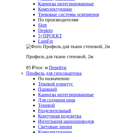
Карнизы интегрированные
Комплектующие
Трековые системы освещения
По производителям
Slott
Denkirs
5+ПРОЕКТ
LumFer
Профиль для ткани стеновой, 2м
85 ₽/пог. м
Перейти
Профиль для гипсокартона
По назначению
Теневой плинтус
Парящий
Карнизы интегрированные
Для создания ниш
Теневой
Разделительный
Контурная подсветка
Интеграция шинопроводов
Световые линии
Комплектующие