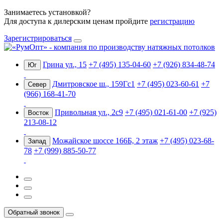
Занимаетесь установкой?
Для доступа к дилерским ценам пройдите
регистрацию
Зарегистрироваться
Грина ул., 15
+7 (495) 135-04-60
+7 (926) 834-48-74
Юг
Дмитровское ш., 159Гс1
+7 (495) 023-60-61
+7
Север
(966) 168-41-70
Привольная ул., 2с9
+7 (495) 021-61-00
+7 (925)
Восток
213-08-12
Можайское шоссе 166Б, 2 этаж
+7 (495) 023-68-
Запад
78
+7 (999) 885-50-77
Обратный звонок