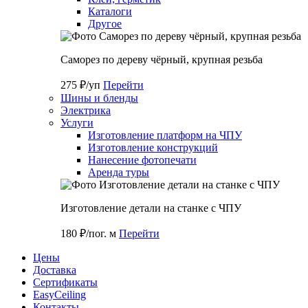
Каталоги
Другое
Саморез по дереву чёрный, крупная резьба
275 ₽/уп
Перейти
Шины и бленды
Электрика
Услуги
Изготовление платформ на ЧПУ
Изготовление конструкций
Нанесение фотопечати
Аренда туры
Изготовление детали на станке с ЧПУ
180 ₽/пог. м
Перейти
Цены
Доставка
Cертификаты
EasyCeiling
Контакты