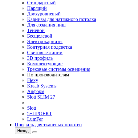
Стандартный
Парящий
Двухуровневый
Карнизы для натяжного потолка
Для создания ниш
Теневой
Бесщелевой
Электрокарнизы
Контурная подсветка
Световые линии
3D профиль
Комплектующие
Трековые системы освещения
По производителям
Flexy
Kraab Systems
Алформ
Slott SLIM 27
Slott
5+ПРОЕКТ
LumFer
Профиль для тканевых полотен
Назад