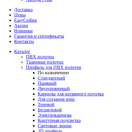
Доставка
Цены
EasyCeiling
Акции
Новинки
Гарантия и сертификаты
Контакты
Каталог
ПВХ полотна
Тканевые полотна
Профиль для ПВХ полотен
По назначению
Стандартный
Парящий
Двухуровневый
Карнизы для натяжного потолка
Для создания ниш
Теневой
Бесщелевой
Электрокарнизы
Контурная подсветка
Световые линии
3D профиль