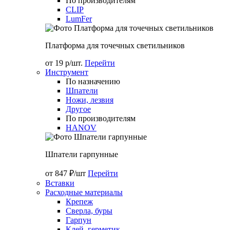
По производителям
CLIP
LumFer
Платформа для точечных светильников
от 19 р/шт.
Перейти
Инструмент
По назначению
Шпатели
Ножи, лезвия
Другое
По производителям
HANOV
Шпатели гарпунные
от 847 ₽/шт
Перейти
Вставки
Расходные материалы
Крепеж
Сверла, буры
Гарпун
Клей, герметик