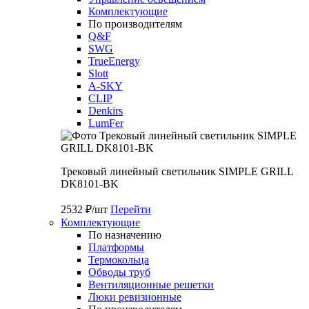
Комплектующие
По производителям
Q&F
SWG
TrueEnergy
Slott
A-SKY
CLIP
Denkirs
LumFer
Трековый линейный светильник SIMPLE GRILL
DK8101-BK
2532 ₽/шт
Перейти
Комплектующие
По назначению
Платформы
Термокольца
Обводы труб
Вентиляционные решетки
Люки ревизионные