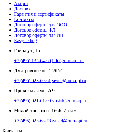
Акции
Доставка
Гарантия и сертификаты
Контакты
Договор оферты для ООО
Договор оферты ФЛ
Договор оферты для ИП
EasyCeiling
Грина ул., 15
+7 (495) 135-04-60
info@rum-opt.ru
Дмитровское ш., 159Гс1
+7 (495) 023-60-61
sever@rum-opt.ru
Привольная ул., 2с9
+7 (495) 021-61-00
vostok@rum-opt.ru
Можайское шоссе 166Б, 2 этаж
+7 (495) 023-68-78
zapad@rum-opt.ru
Контакты