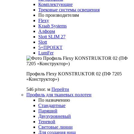
Комплектующие
Трековые системы освещения
По производителям
Flexy
Kraab Systems
Алформ
Slott SLIM 27
Slott
5+ПРОЕКТ
LumFer
Профиль Flexy KONSTRUKTOR 02 (ПФ 7205
«Конструктор»)
546 р/пог. м
Перейти
Профиль для тканевых полотен
По назначению
Стандартные
Парящий
Двухуровневый
Теневой
Световые линии
Для создания ниш