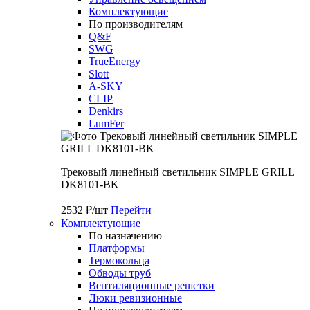
Комплектующие
По производителям
Q&F
SWG
TrueEnergy
Slott
A-SKY
CLIP
Denkirs
LumFer
Трековый линейный светильник SIMPLE GRILL
DK8101-BK
2532 ₽/шт
Перейти
Комплектующие
По назначению
Платформы
Термокольца
Обводы труб
Вентиляционные решетки
Люки ревизионные