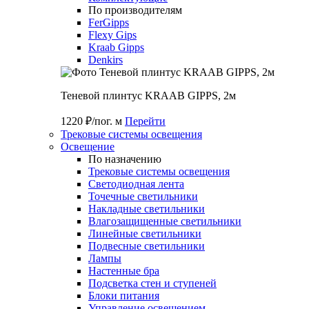
По производителям
FerGipps
Flexy Gips
Kraab Gipps
Denkirs
Теневой плинтус KRAAB GIPPS, 2м
1220 ₽/пог. м
Перейти
Трековые системы освещения
Освещение
По назначению
Трековые системы освещения
Светодиодная лента
Точечные светильники
Накладные светильники
Влагозащищенные светильники
Линейные светильники
Подвесные светильники
Лампы
Настенные бра
Подсветка стен и ступеней
Блоки питания
Управление освещением