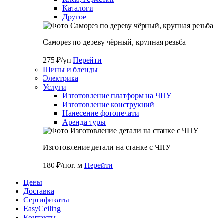
Каталоги
Другое
Саморез по дереву чёрный, крупная резьба
275 ₽/уп
Перейти
Шины и бленды
Электрика
Услуги
Изготовление платформ на ЧПУ
Изготовление конструкций
Нанесение фотопечати
Аренда туры
Изготовление детали на станке с ЧПУ
180 ₽/пог. м
Перейти
Цены
Доставка
Cертификаты
EasyCeiling
Контакты