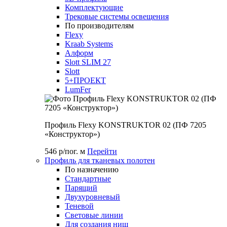
Комплектующие
Трековые системы освещения
По производителям
Flexy
Kraab Systems
Алформ
Slott SLIM 27
Slott
5+ПРОЕКТ
LumFer
Профиль Flexy KONSTRUKTOR 02 (ПФ 7205
«Конструктор»)
546 р/пог. м
Перейти
Профиль для тканевых полотен
По назначению
Стандартные
Парящий
Двухуровневый
Теневой
Световые линии
Для создания ниш