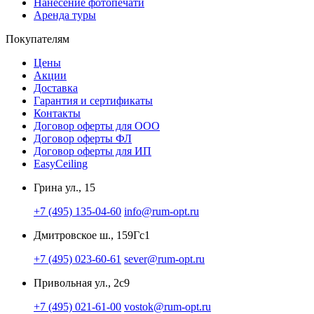
Нанесение фотопечати
Аренда туры
Покупателям
Цены
Акции
Доставка
Гарантия и сертификаты
Контакты
Договор оферты для ООО
Договор оферты ФЛ
Договор оферты для ИП
EasyCeiling
Грина ул., 15
+7 (495) 135-04-60
info@rum-opt.ru
Дмитровское ш., 159Гс1
+7 (495) 023-60-61
sever@rum-opt.ru
Привольная ул., 2с9
+7 (495) 021-61-00
vostok@rum-opt.ru