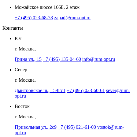
Можайское шоссе 166Б, 2 этаж
+7 (495) 023-68-78
zapad@rum-opt.ru
Контакты
Юг
г. Москва,
Грина ул., 15
+7 (495) 135-04-60
info@rum-opt.ru
Север
г. Москва,
Дмитровское ш., 159Гс1
+7 (495) 023-60-61
sever@rum-
opt.ru
Восток
г. Москва,
Привольная ул., 2с9
+7 (495) 021-61-00
vostok@rum-
opt.ru