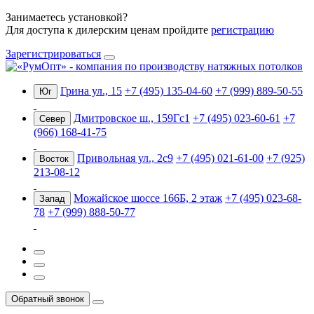
Занимаетесь установкой?
Для доступа к дилерским ценам пройдите
регистрацию
Зарегистрироваться
Грина ул., 15
+7 (495) 135-04-60
+7 (999) 889-50-55
Юг
Дмитровское ш., 159Гс1
+7 (495) 023-60-61
+7
Север
(966) 168-41-75
Привольная ул., 2с9
+7 (495) 021-61-00
+7 (925)
Восток
213-08-12
Можайское шоссе 166Б, 2 этаж
+7 (495) 023-68-
Запад
78
+7 (999) 888-50-77
Обратный звонок