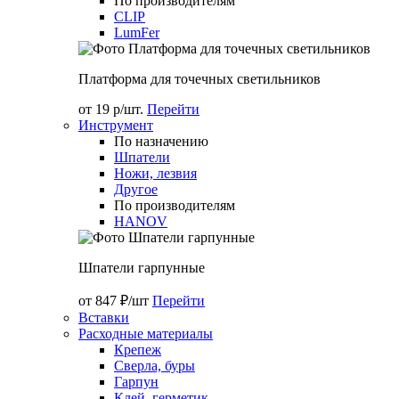
По производителям
CLIP
LumFer
Платформа для точечных светильников
от 19 р/шт.
Перейти
Инструмент
По назначению
Шпатели
Ножи, лезвия
Другое
По производителям
HANOV
Шпатели гарпунные
от 847 ₽/шт
Перейти
Вставки
Расходные материалы
Крепеж
Сверла, буры
Гарпун
Клей, герметик