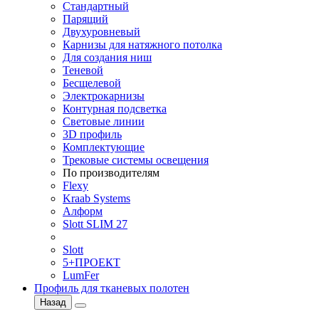
Стандартный
Парящий
Двухуровневый
Карнизы для натяжного потолка
Для создания ниш
Теневой
Бесщелевой
Электрокарнизы
Контурная подсветка
Световые линии
3D профиль
Комплектующие
Трековые системы освещения
По производителям
Flexy
Kraab Systems
Алформ
Slott SLIM 27
Slott
5+ПРОЕКТ
LumFer
Профиль для тканевых полотен
Назад