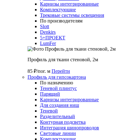
Карнизы интегрированные
Комплектующие
Трековые системы освещения
По производителям
Slott
Denkirs
5+ПРОЕКТ
LumFer
Профиль для ткани стеновой, 2м
85 ₽/пог. м
Перейти
Профиль для гипсокартона
По назначению
Теневой плинтус
Парящий
Карнизы интегрированные
Для создания ниш
Теневой
Разделительный
Контурная подсветка
Интеграция шинопроводов
Световые линии
Комплектующие