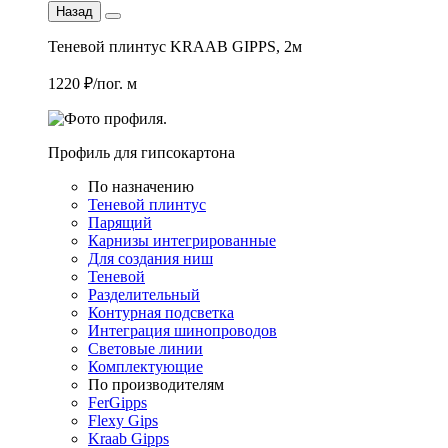
Назад
Теневой плинтус KRAAB GIPPS, 2м
1220 ₽/пог. м
Профиль для гипсокартона
По назначению
Теневой плинтус
Парящий
Карнизы интегрированные
Для создания ниш
Теневой
Разделительный
Контурная подсветка
Интеграция шинопроводов
Световые линии
Комплектующие
По производителям
FerGipps
Flexy Gips
Kraab Gipps