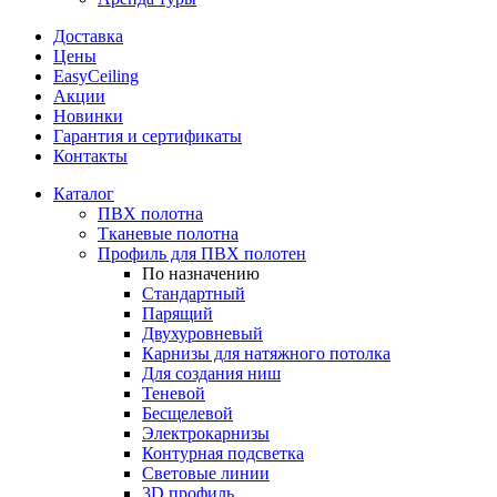
Доставка
Цены
EasyCeiling
Акции
Новинки
Гарантия и сертификаты
Контакты
Каталог
ПВХ полотна
Тканевые полотна
Профиль для ПВХ полотен
По назначению
Стандартный
Парящий
Двухуровневый
Карнизы для натяжного потолка
Для создания ниш
Теневой
Бесщелевой
Электрокарнизы
Контурная подсветка
Световые линии
3D профиль