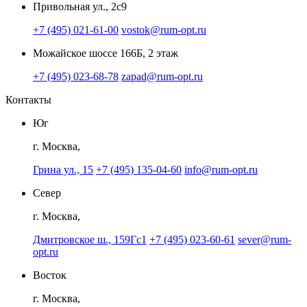
Привольная ул., 2с9
+7 (495) 021-61-00
vostok@rum-opt.ru
Можайское шоссе 166Б, 2 этаж
+7 (495) 023-68-78
zapad@rum-opt.ru
Контакты
Юг
г. Москва,
Грина ул., 15
+7 (495) 135-04-60
info@rum-opt.ru
Север
г. Москва,
Дмитровское ш., 159Гс1
+7 (495) 023-60-61
sever@rum-
opt.ru
Восток
г. Москва,