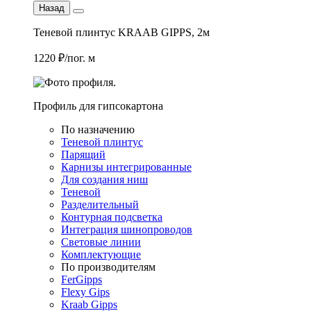
Назад
Теневой плинтус KRAAB GIPPS, 2м
1220 ₽/пог. м
Профиль для гипсокартона
По назначению
Теневой плинтус
Парящий
Карнизы интегрированные
Для создания ниш
Теневой
Разделительный
Контурная подсветка
Интеграция шинопроводов
Световые линии
Комплектующие
По производителям
FerGipps
Flexy Gips
Kraab Gipps