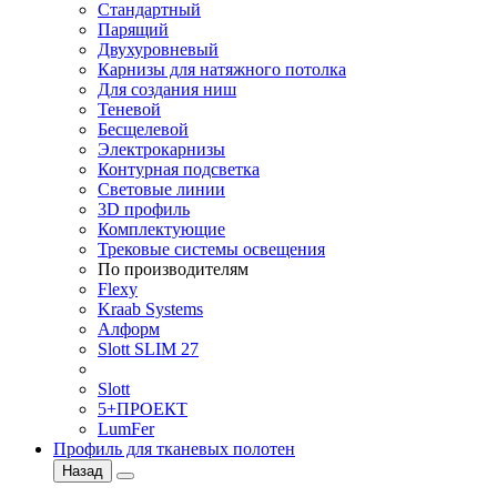
Стандартный
Парящий
Двухуровневый
Карнизы для натяжного потолка
Для создания ниш
Теневой
Бесщелевой
Электрокарнизы
Контурная подсветка
Световые линии
3D профиль
Комплектующие
Трековые системы освещения
По производителям
Flexy
Kraab Systems
Алформ
Slott SLIM 27
Slott
5+ПРОЕКТ
LumFer
Профиль для тканевых полотен
Назад