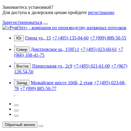
Занимаетесь установкой?
Для доступа к дилерским ценам пройдите
регистрацию
Зарегистрироваться
Грина ул., 15
+7 (495) 135-04-60
+7 (999) 889-50-55
Юг
Дмитровское ш., 159Гс1
+7 (495) 023-60-61
+7
Север
(966) 168-41-75
Привольная ул., 2с9
+7 (495) 021-61-00
+7 (967)
Восток
128-54-50
Можайское шоссе 166Б, 2 этаж
+7 (495) 023-68-
Запад
78
+7 (999) 885-50-77
Обратный звонок