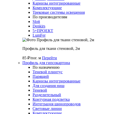
Карнизы интегрированные
Комплектующие
Трековые системы освещения
По производителям
Slott
Denkirs
5+ПРОЕКТ
LumFer
Профиль для ткани стеновой, 2м
85 ₽/пог. м
Перейти
Профиль для гипсокартона
По назначению
Теневой плинтус
Парящий
Карнизы интегрированные
Для создания ниш
Теневой
Разделительный
Контурная подсветка
Интеграция шинопроводов
Световые линии
Комплектующие