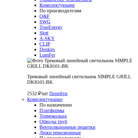
Комплектующие
По производителям
Q&F
SWG
TrueEnergy
Slott
A-SKY
CLIP
Denkirs
LumFer
Трековый линейный светильник SIMPLE GRILL
DK8101-BK
2532 ₽/шт
Перейти
Комплектующие
По назначению
Платформы
Термокольца
Обводы труб
Вентиляционные решетки
Люки ревизионные