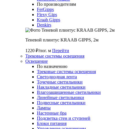
По производителям
FerGipps
Flexy Gips
Kraab Gipps
Denkirs
Теневой плинтус KRAAB GIPPS, 2м
1220 ₽/пог. м
Перейти
Трековые системы освещения
Освещение
По назначению
Трековые системы освещения
Светодиодная лента
Точечные светильники
Накладные светильники
Влагозащищенные светильники
Линейные светильники
Подвесные светильники
Лампы
Настенные бра
Подсветка стен и ступеней
Блоки питания
Управление освещением