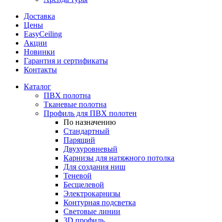
Доставка
Цены
EasyCeiling
Акции
Новинки
Гарантия и сертификаты
Контакты
Каталог
ПВХ полотна
Тканевые полотна
Профиль для ПВХ полотен
По назначению
Стандартный
Парящий
Двухуровневый
Карнизы для натяжного потолка
Для создания ниш
Теневой
Бесщелевой
Электрокарнизы
Контурная подсветка
Световые линии
3D профиль