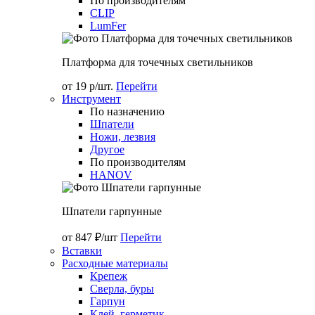
По производителям
CLIP
LumFer
Платформа для точечных светильников
от 19 р/шт.
Перейти
Инструмент
По назначению
Шпатели
Ножи, лезвия
Другое
По производителям
HANOV
Шпатели гарпунные
от 847 ₽/шт
Перейти
Вставки
Расходные материалы
Крепеж
Сверла, буры
Гарпун
Клей, герметик