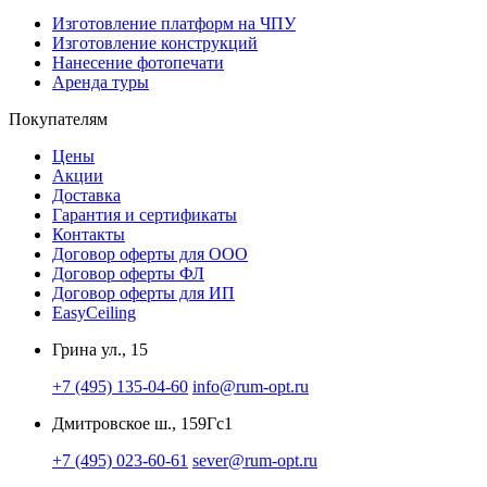
Изготовление платформ на ЧПУ
Изготовление конструкций
Нанесение фотопечати
Аренда туры
Покупателям
Цены
Акции
Доставка
Гарантия и сертификаты
Контакты
Договор оферты для ООО
Договор оферты ФЛ
Договор оферты для ИП
EasyCeiling
Грина ул., 15
+7 (495) 135-04-60
info@rum-opt.ru
Дмитровское ш., 159Гс1
+7 (495) 023-60-61
sever@rum-opt.ru