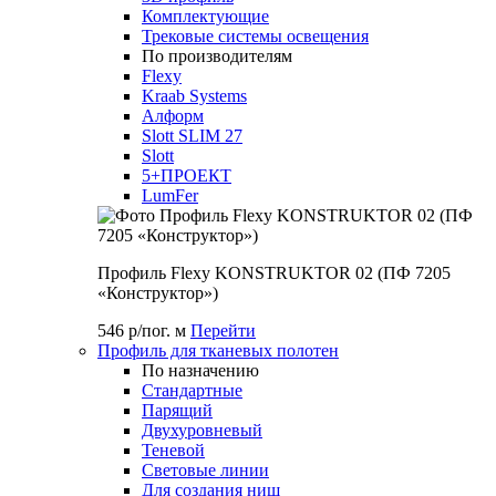
Комплектующие
Трековые системы освещения
По производителям
Flexy
Kraab Systems
Алформ
Slott SLIM 27
Slott
5+ПРОЕКТ
LumFer
Профиль Flexy KONSTRUKTOR 02 (ПФ 7205
«Конструктор»)
546 р/пог. м
Перейти
Профиль для тканевых полотен
По назначению
Стандартные
Парящий
Двухуровневый
Теневой
Световые линии
Для создания ниш