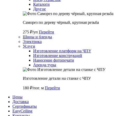
Каталоги
Другое
Саморез по дереву чёрный, крупная резьба
275 ₽/уп
Перейти
Шины и бленды
Электрика
Услуги
Изготовление платформ на ЧПУ
Изготовление конструкций
Нанесение фотопечати
Аренда туры
Изготовление детали на станке с ЧПУ
180 ₽/пог. м
Перейти
Цены
Доставка
Cертификаты
EasyCeiling
Контакты