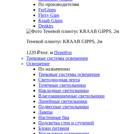
По производителям
FerGipps
Flexy Gips
Kraab Gipps
Denkirs
Теневой плинтус KRAAB GIPPS, 2м
1220 ₽/пог. м
Перейти
Трековые системы освещения
Освещение
По назначению
Трековые системы освещения
Светодиодная лента
Точечные светильники
Накладные светильники
Влагозащищенные светильники
Линейные светильники
Подвесные светильники
Лампы
Настенные бра
Подсветка стен и ступеней
Блоки питания
Управление освещением