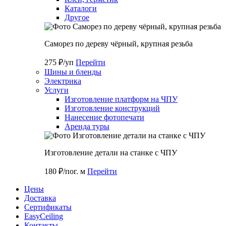
Каталоги
Другое
Саморез по дереву чёрный, крупная резьба
275 ₽/уп
Перейти
Шины и бленды
Электрика
Услуги
Изготовление платформ на ЧПУ
Изготовление конструкций
Нанесение фотопечати
Аренда туры
Изготовление детали на станке с ЧПУ
180 ₽/пог. м
Перейти
Цены
Доставка
Cертификаты
EasyCeiling
Контакты