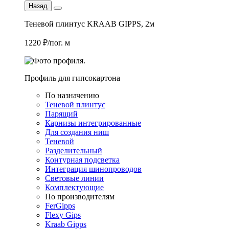
Назад
Теневой плинтус KRAAB GIPPS, 2м
1220 ₽/пог. м
Профиль для гипсокартона
По назначению
Теневой плинтус
Парящий
Карнизы интегрированные
Для создания ниш
Теневой
Разделительный
Контурная подсветка
Интеграция шинопроводов
Световые линии
Комплектующие
По производителям
FerGipps
Flexy Gips
Kraab Gipps