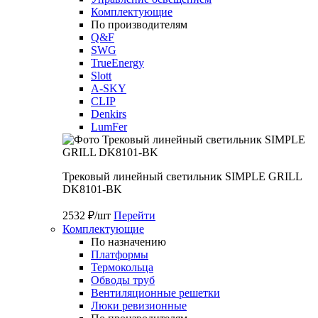
Комплектующие
По производителям
Q&F
SWG
TrueEnergy
Slott
A-SKY
CLIP
Denkirs
LumFer
Трековый линейный светильник SIMPLE GRILL
DK8101-BK
2532 ₽/шт
Перейти
Комплектующие
По назначению
Платформы
Термокольца
Обводы труб
Вентиляционные решетки
Люки ревизионные