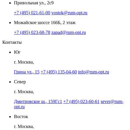
Привольная ул., 2с9
+7 (495) 021-61-00
vostok@rum-opt.ru
Можайское шоссе 166Б, 2 этаж
+7 (495) 023-68-78
zapad@rum-opt.ru
Контакты
Юг
г. Москва,
Грина ул., 15
+7 (495) 135-04-60
info@rum-opt.ru
Север
г. Москва,
Дмитровское ш., 159Гс1
+7 (495) 023-60-61
sever@rum-
opt.ru
Восток
г. Москва,