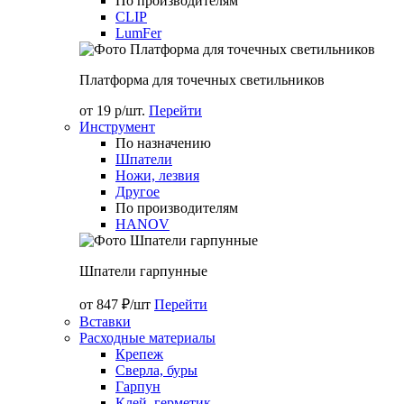
По производителям
CLIP
LumFer
Платформа для точечных светильников
от 19 р/шт.
Перейти
Инструмент
По назначению
Шпатели
Ножи, лезвия
Другое
По производителям
HANOV
Шпатели гарпунные
от 847 ₽/шт
Перейти
Вставки
Расходные материалы
Крепеж
Сверла, буры
Гарпун
Клей, герметик