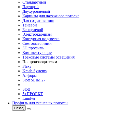
Стандартный
Парящий
Двухуровневый
Карнизы для натяжного потолка
Для создания ниш
Теневой
Бесщелевой
Электрокарнизы
Контурная подсветка
Световые линии
3D профиль
Комплектующие
Трековые системы освещения
По производителям
Flexy
Kraab Systems
Алформ
Slott SLIM 27
Slott
5+ПРОЕКТ
LumFer
Профиль для тканевых полотен
Назад