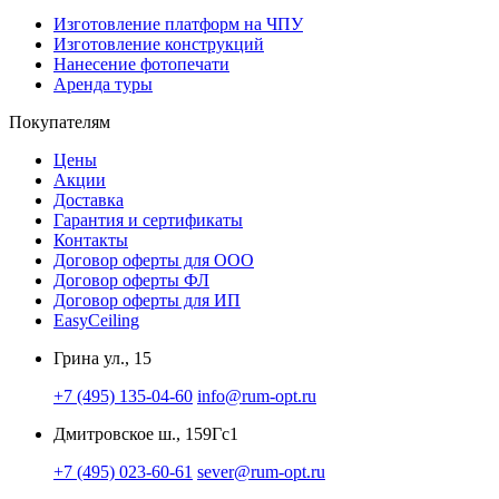
Изготовление платформ на ЧПУ
Изготовление конструкций
Нанесение фотопечати
Аренда туры
Покупателям
Цены
Акции
Доставка
Гарантия и сертификаты
Контакты
Договор оферты для ООО
Договор оферты ФЛ
Договор оферты для ИП
EasyCeiling
Грина ул., 15
+7 (495) 135-04-60
info@rum-opt.ru
Дмитровское ш., 159Гс1
+7 (495) 023-60-61
sever@rum-opt.ru