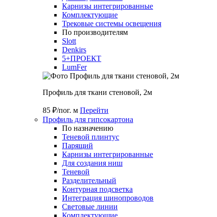
Карнизы интегрированные
Комплектующие
Трековые системы освещения
По производителям
Slott
Denkirs
5+ПРОЕКТ
LumFer
Профиль для ткани стеновой, 2м
85 ₽/пог. м
Перейти
Профиль для гипсокартона
По назначению
Теневой плинтус
Парящий
Карнизы интегрированные
Для создания ниш
Теневой
Разделительный
Контурная подсветка
Интеграция шинопроводов
Световые линии
Комплектующие