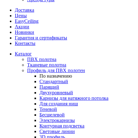
Доставка
Цены
EasyCeiling
Акции
Новинки
Гарантия и сертификаты
Контакты
Каталог
ПВХ полотна
Тканевые полотна
Профиль для ПВХ полотен
По назначению
Стандартный
Парящий
Двухуровневый
Карнизы для натяжного потолка
Для создания ниш
Теневой
Бесщелевой
Электрокарнизы
Контурная подсветка
Световые линии
3D профиль