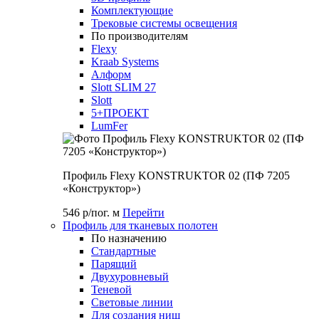
Комплектующие
Трековые системы освещения
По производителям
Flexy
Kraab Systems
Алформ
Slott SLIM 27
Slott
5+ПРОЕКТ
LumFer
Профиль Flexy KONSTRUKTOR 02 (ПФ 7205
«Конструктор»)
546 р/пог. м
Перейти
Профиль для тканевых полотен
По назначению
Стандартные
Парящий
Двухуровневый
Теневой
Световые линии
Для создания ниш