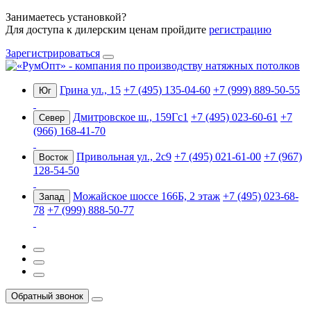
Занимаетесь установкой?
Для доступа к дилерским ценам пройдите
регистрацию
Зарегистрироваться
Грина ул., 15
+7 (495) 135-04-60
+7 (999) 889-50-55
Юг
Дмитровское ш., 159Гс1
+7 (495) 023-60-61
+7
Север
(966) 168-41-70
Привольная ул., 2с9
+7 (495) 021-61-00
+7 (967)
Восток
128-54-50
Можайское шоссе 166Б, 2 этаж
+7 (495) 023-68-
Запад
78
+7 (999) 888-50-77
Обратный звонок