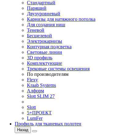
Стандартный
Парящий
Двухуровневый
Карнизы для натяжного потолка
Для создания ниш
Теневой
Бесщелевой
Электрокарнизы
Контурная подсветка
Световые линии
3D профиль
Комплектующие
Трековые системы освещения
По производителям
Flexy
Kraab Systems
Алформ
Slott SLIM 27
Slott
5+ПРОЕКТ
LumFer
Профиль для тканевых полотен
Назад