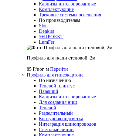
Карнизы интегрированные
Комплектующие
Трековые системы освещения
По производителям
Slott
Denkirs
5+ПРОЕКТ
LumFer
Профиль для ткани стеновой, 2м
85 ₽/пог. м
Перейти
Профиль для гипсокартона
По назначению
Теневой плинтус
Парящий
Карнизы интегрированные
Для создания ниш
Теневой
Разделительный
Контурная подсветка
Интеграция шинопроводов
Световые линии
Комплектующие