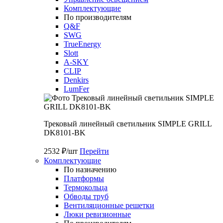
Комплектующие
По производителям
Q&F
SWG
TrueEnergy
Slott
A-SKY
CLIP
Denkirs
LumFer
Трековый линейный светильник SIMPLE GRILL
DK8101-BK
2532 ₽/шт
Перейти
Комплектующие
По назначению
Платформы
Термокольца
Обводы труб
Вентиляционные решетки
Люки ревизионные