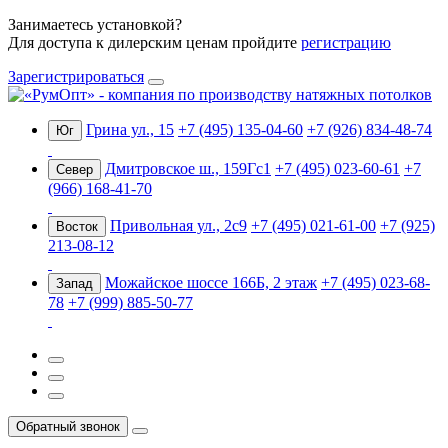
Занимаетесь установкой?
Для доступа к дилерским ценам пройдите
регистрацию
Зарегистрироваться
Грина ул., 15
+7 (495) 135-04-60
+7 (926) 834-48-74
Юг
Дмитровское ш., 159Гс1
+7 (495) 023-60-61
+7
Север
(966) 168-41-70
Привольная ул., 2с9
+7 (495) 021-61-00
+7 (925)
Восток
213-08-12
Можайское шоссе 166Б, 2 этаж
+7 (495) 023-68-
Запад
78
+7 (999) 885-50-77
Обратный звонок