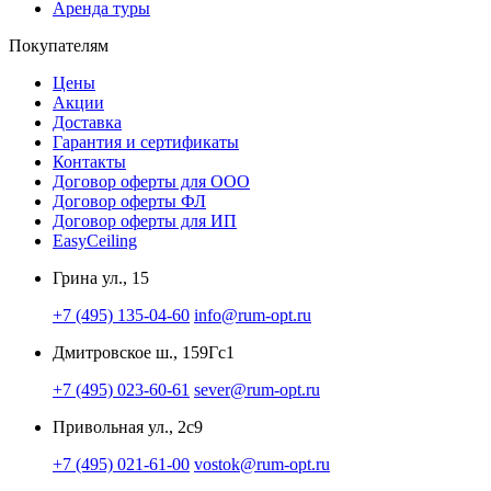
Аренда туры
Покупателям
Цены
Акции
Доставка
Гарантия и сертификаты
Контакты
Договор оферты для ООО
Договор оферты ФЛ
Договор оферты для ИП
EasyCeiling
Грина ул., 15
+7 (495) 135-04-60
info@rum-opt.ru
Дмитровское ш., 159Гс1
+7 (495) 023-60-61
sever@rum-opt.ru
Привольная ул., 2с9
+7 (495) 021-61-00
vostok@rum-opt.ru