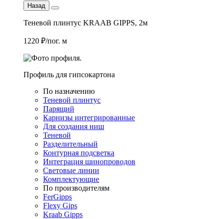
Назад
Теневой плинтус KRAAB GIPPS, 2м
1220 ₽/пог. м
Профиль для гипсокартона
По назначению
Теневой плинтус
Парящий
Карнизы интегрированные
Для создания ниш
Теневой
Разделительный
Контурная подсветка
Интеграция шинопроводов
Световые линии
Комплектующие
По производителям
FerGipps
Flexy Gips
Kraab Gipps