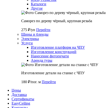
Каталоги
Другое
Саморез по дереву чёрный, крупная резьба
275 ₽/уп
Перейти
Шины и бленды
Электрика
Услуги
Изготовление платформ на ЧПУ
Изготовление конструкций
Нанесение фотопечати
Аренда туры
Изготовление детали на станке с ЧПУ
180 ₽/пог. м
Перейти
Цены
Доставка
Cертификаты
EasyCeiling
Контакты