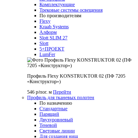
Комплектующие
Трековые системы освещения
По производителям
Flexy
Kraab Systems
Алформ
Slott SLIM 27
Slott
5+ПРОЕКТ
LumFer
Профиль Flexy KONSTRUKTOR 02 (ПФ 7205
«Конструктор»)
546 р/пог. м
Перейти
Профиль для тканевых полотен
По назначению
Стандартные
Парящий
Двухуровневый
Теневой
Световые линии
Для создания ниш