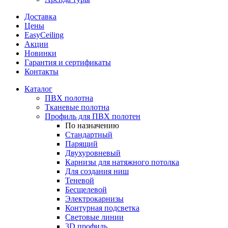
Доставка
Цены
EasyCeiling
Акции
Новинки
Гарантия и сертификаты
Контакты
Каталог
ПВХ полотна
Тканевые полотна
Профиль для ПВХ полотен
По назначению
Стандартный
Парящий
Двухуровневый
Карнизы для натяжного потолка
Для создания ниш
Теневой
Бесщелевой
Электрокарнизы
Контурная подсветка
Световые линии
3D профиль