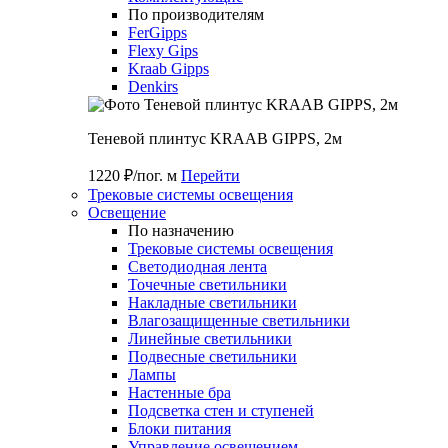
По производителям
FerGipps
Flexy Gips
Kraab Gipps
Denkirs
Теневой плинтус KRAAB GIPPS, 2м
1220 ₽/пог. м
Перейти
Трековые системы освещения
Освещение
По назначению
Трековые системы освещения
Светодиодная лента
Точечные светильники
Накладные светильники
Влагозащищенные светильники
Линейные светильники
Подвесные светильники
Лампы
Настенные бра
Подсветка стен и ступеней
Блоки питания
Управление освещением