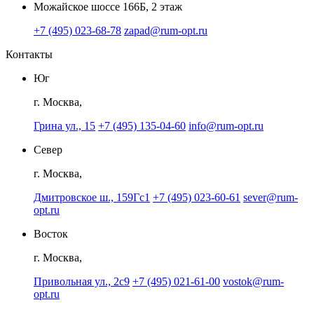
Можайское шоссе 166Б, 2 этаж
+7 (495) 023-68-78
zapad@rum-opt.ru
Контакты
Юг
г. Москва,
Грина ул., 15
+7 (495) 135-04-60
info@rum-opt.ru
Север
г. Москва,
Дмитровское ш., 159Гс1
+7 (495) 023-60-61
sever@rum-
opt.ru
Восток
г. Москва,
Привольная ул., 2с9
+7 (495) 021-61-00
vostok@rum-
opt.ru