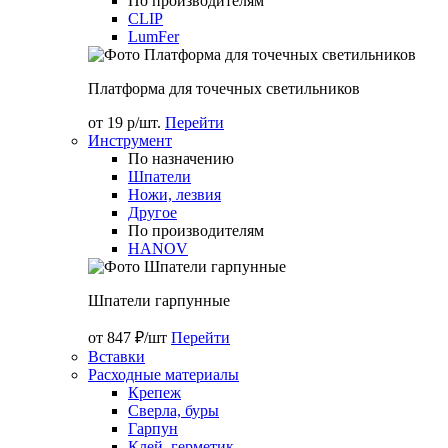
По производителям
CLIP
LumFer
Платформа для точечных светильников
от 19 р/шт.
Перейти
Инструмент
По назначению
Шпатели
Ножи, лезвия
Другое
По производителям
HANOV
Шпатели гарпунные
от 847 ₽/шт
Перейти
Вставки
Расходные материалы
Крепеж
Сверла, буры
Гарпун
Клей, герметик