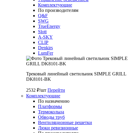
Комплектующие
По производителям
Q&F
SWG
TrueEnergy
Slott
A-SKY
CLIP
Denkirs
LumFer
Трековый линейный светильник SIMPLE GRILL
DK8101-BK
2532 ₽/шт
Перейти
Комплектующие
По назначению
Платформы
Термокольца
Обводы труб
Вентиляционные решетки
Люки ревизионные