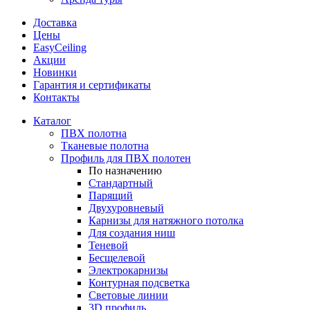
Доставка
Цены
EasyCeiling
Акции
Новинки
Гарантия и сертификаты
Контакты
Каталог
ПВХ полотна
Тканевые полотна
Профиль для ПВХ полотен
По назначению
Стандартный
Парящий
Двухуровневый
Карнизы для натяжного потолка
Для создания ниш
Теневой
Бесщелевой
Электрокарнизы
Контурная подсветка
Световые линии
3D профиль