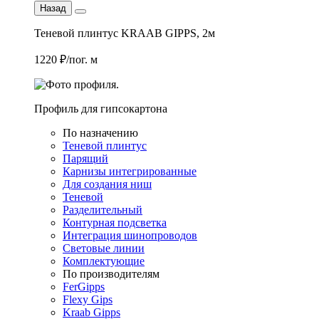
Назад
Теневой плинтус KRAAB GIPPS, 2м
1220 ₽/пог. м
Профиль для гипсокартона
По назначению
Теневой плинтус
Парящий
Карнизы интегрированные
Для создания ниш
Теневой
Разделительный
Контурная подсветка
Интеграция шинопроводов
Световые линии
Комплектующие
По производителям
FerGipps
Flexy Gips
Kraab Gipps