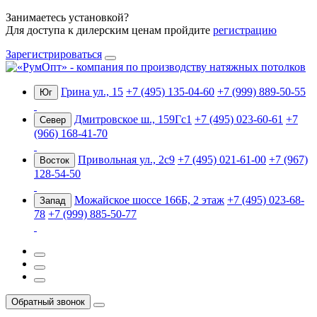
Занимаетесь установкой?
Для доступа к дилерским ценам пройдите
регистрацию
Зарегистрироваться
Грина ул., 15
+7 (495) 135-04-60
+7 (999) 889-50-55
Юг
Дмитровское ш., 159Гс1
+7 (495) 023-60-61
+7
Север
(966) 168-41-70
Привольная ул., 2с9
+7 (495) 021-61-00
+7 (967)
Восток
128-54-50
Можайское шоссе 166Б, 2 этаж
+7 (495) 023-68-
Запад
78
+7 (999) 885-50-77
Обратный звонок