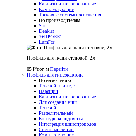
Карнизы интегрированные
Комплектующие
Трековые системы освещения
По производителям
Slott
Denkirs
5+ПРОЕКТ
LumFer
Профиль для ткани стеновой, 2м
85 ₽/пог. м
Перейти
Профиль для гипсокартона
По назначению
Теневой плинтус
Парящий
Карнизы интегрированные
Для создания ниш
Теневой
Разделительный
Контурная подсветка
Интеграция шинопроводов
Световые линии
Комплектующие