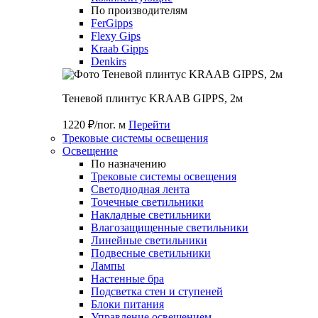
По производителям
FerGipps
Flexy Gips
Kraab Gipps
Denkirs
Теневой плинтус KRAAB GIPPS, 2м
1220 ₽/пог. м
Перейти
Трековые системы освещения
Освещение
По назначению
Трековые системы освещения
Светодиодная лента
Точечные светильники
Накладные светильники
Влагозащищенные светильники
Линейные светильники
Подвесные светильники
Лампы
Настенные бра
Подсветка стен и ступеней
Блоки питания
Управление освещением