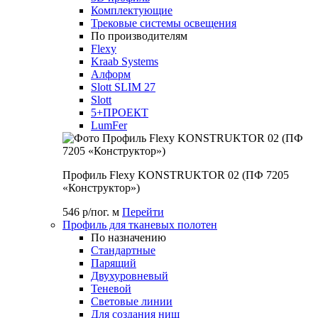
Комплектующие
Трековые системы освещения
По производителям
Flexy
Kraab Systems
Алформ
Slott SLIM 27
Slott
5+ПРОЕКТ
LumFer
Профиль Flexy KONSTRUKTOR 02 (ПФ 7205
«Конструктор»)
546 р/пог. м
Перейти
Профиль для тканевых полотен
По назначению
Стандартные
Парящий
Двухуровневый
Теневой
Световые линии
Для создания ниш