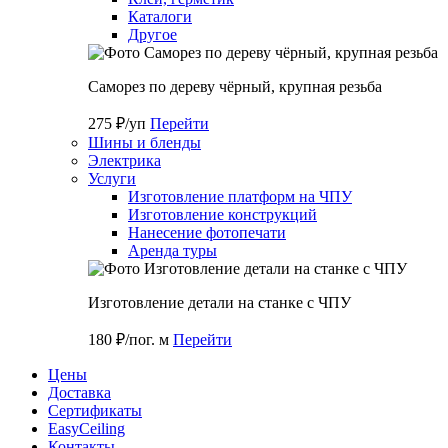
Каталоги
Другое
Саморез по дереву чёрный, крупная резьба
275 ₽/уп
Перейти
Шины и бленды
Электрика
Услуги
Изготовление платформ на ЧПУ
Изготовление конструкций
Нанесение фотопечати
Аренда туры
Изготовление детали на станке с ЧПУ
180 ₽/пог. м
Перейти
Цены
Доставка
Cертификаты
EasyCeiling
Контакты