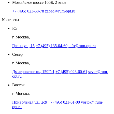
Можайское шоссе 166Б, 2 этаж
+7 (495) 023-68-78
zapad@rum-opt.ru
Контакты
Юг
г. Москва,
Грина ул., 15
+7 (495) 135-04-60
info@rum-opt.ru
Север
г. Москва,
Дмитровское ш., 159Гс1
+7 (495) 023-60-61
sever@rum-
opt.ru
Восток
г. Москва,
Привольная ул., 2с9
+7 (495) 021-61-00
vostok@rum-
opt.ru