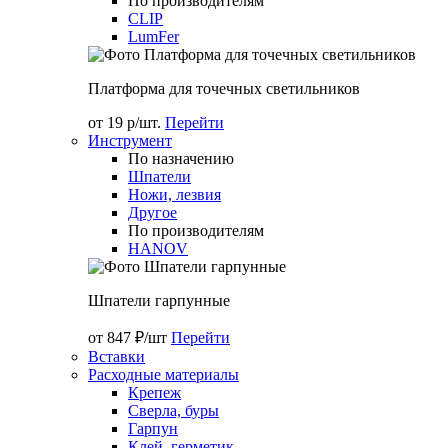
По производителям
CLIP
LumFer
Платформа для точечных светильников
от 19 р/шт.
Перейти
Инструмент
По назначению
Шпатели
Ножи, лезвия
Другое
По производителям
HANOV
Шпатели гарпунные
от 847 ₽/шт
Перейти
Вставки
Расходные материалы
Крепеж
Сверла, буры
Гарпун
Клей, герметик