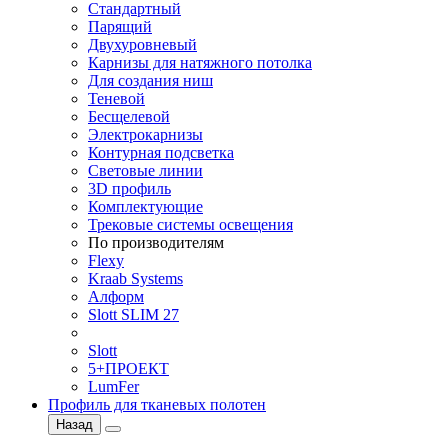
Стандартный
Парящий
Двухуровневый
Карнизы для натяжного потолка
Для создания ниш
Теневой
Бесщелевой
Электрокарнизы
Контурная подсветка
Световые линии
3D профиль
Комплектующие
Трековые системы освещения
По производителям
Flexy
Kraab Systems
Алформ
Slott SLIM 27
Slott
5+ПРОЕКТ
LumFer
Профиль для тканевых полотен
Назад