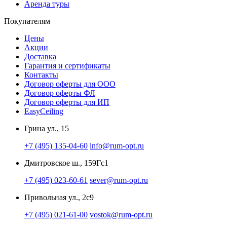
Аренда туры
Покупателям
Цены
Акции
Доставка
Гарантия и сертификаты
Контакты
Договор оферты для ООО
Договор оферты ФЛ
Договор оферты для ИП
EasyCeiling
Грина ул., 15
+7 (495) 135-04-60
info@rum-opt.ru
Дмитровское ш., 159Гс1
+7 (495) 023-60-61
sever@rum-opt.ru
Привольная ул., 2с9
+7 (495) 021-61-00
vostok@rum-opt.ru