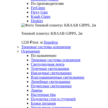
По производителям
FerGipps
Flexy Gips
Kraab Gipps
Denkirs
Теневой плинтус KRAAB GIPPS, 2м
1220 ₽/пог. м
Перейти
Трековые системы освещения
Освещение
По назначению
Трековые системы освещения
Светодиодная лента
Точечные светильники
Накладные светильники
Влагозащищенные светильники
Линейные светильники
Подвесные светильники
Лампы
Настенные бра
Подсветка стен и ступеней
Блоки питания
Управление освещением