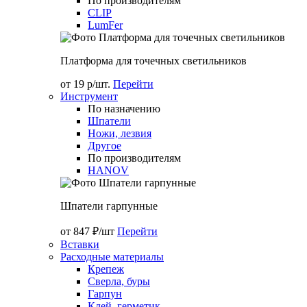
По производителям
CLIP
LumFer
Платформа для точечных светильников
от 19 р/шт.
Перейти
Инструмент
По назначению
Шпатели
Ножи, лезвия
Другое
По производителям
HANOV
Шпатели гарпунные
от 847 ₽/шт
Перейти
Вставки
Расходные материалы
Крепеж
Сверла, буры
Гарпун
Клей, герметик