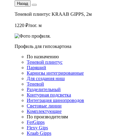
Назад
Теневой плинтус KRAAB GIPPS, 2м
1220 ₽/пог. м
Профиль для гипсокартона
По назначению
Теневой плинтус
Парящий
Карнизы интегрированные
Для создания ниш
Теневой
Разделительный
Контурная подсветка
Интеграция шинопроводов
Световые линии
Комплектующие
По производителям
FerGipps
Flexy Gips
Kraab Gipps