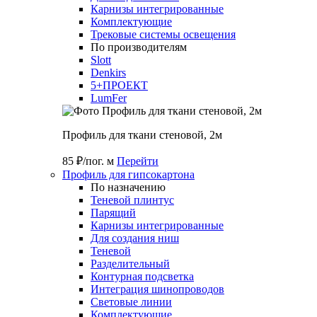
Карнизы интегрированные
Комплектующие
Трековые системы освещения
По производителям
Slott
Denkirs
5+ПРОЕКТ
LumFer
Профиль для ткани стеновой, 2м
85 ₽/пог. м
Перейти
Профиль для гипсокартона
По назначению
Теневой плинтус
Парящий
Карнизы интегрированные
Для создания ниш
Теневой
Разделительный
Контурная подсветка
Интеграция шинопроводов
Световые линии
Комплектующие