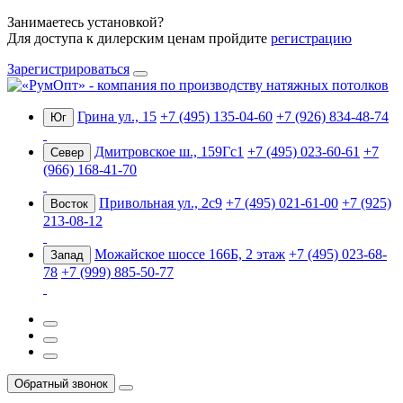
Занимаетесь установкой?
Для доступа к дилерским ценам пройдите
регистрацию
Зарегистрироваться
Грина ул., 15
+7 (495) 135-04-60
+7 (926) 834-48-74
Юг
Дмитровское ш., 159Гс1
+7 (495) 023-60-61
+7
Север
(966) 168-41-70
Привольная ул., 2с9
+7 (495) 021-61-00
+7 (925)
Восток
213-08-12
Можайское шоссе 166Б, 2 этаж
+7 (495) 023-68-
Запад
78
+7 (999) 885-50-77
Обратный звонок