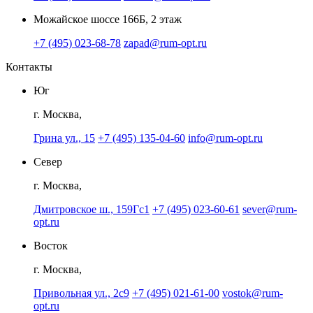
Можайское шоссе 166Б, 2 этаж
+7 (495) 023-68-78
zapad@rum-opt.ru
Контакты
Юг
г. Москва,
Грина ул., 15
+7 (495) 135-04-60
info@rum-opt.ru
Север
г. Москва,
Дмитровское ш., 159Гс1
+7 (495) 023-60-61
sever@rum-
opt.ru
Восток
г. Москва,
Привольная ул., 2с9
+7 (495) 021-61-00
vostok@rum-
opt.ru