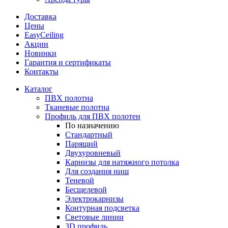
Доставка
Цены
EasyCeiling
Акции
Новинки
Гарантия и сертификаты
Контакты
Каталог
ПВХ полотна
Тканевые полотна
Профиль для ПВХ полотен
По назначению
Стандартный
Парящий
Двухуровневый
Карнизы для натяжного потолка
Для создания ниш
Теневой
Бесщелевой
Электрокарнизы
Контурная подсветка
Световые линии
3D профиль