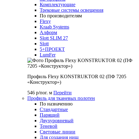
Комплектующие
Трековые системы освещения
По производителям
Flexy
Kraab Systems
Алформ
Slott SLIM 27
Slott
5+ПРОЕКТ
LumFer
Профиль Flexy KONSTRUKTOR 02 (ПФ 7205
«Конструктор»)
546 р/пог. м
Перейти
Профиль для тканевых полотен
По назначению
Стандартные
Парящий
Двухуровневый
Теневой
Световые линии
Для создания ниш