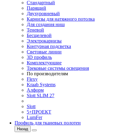
Стандартный
Парящий
Двухуровневый
Карнизы для натяжного потолка
Для создания ниш
Теневой
Бесщелевой
Электрокарнизы
Контурная подсветка
Световые линии
3D профиль
Комплектующие
Трековые системы освещения
По производителям
Flexy
Kraab Systems
Алформ
Slott SLIM 27
Slott
5+ПРОЕКТ
LumFer
Профиль для тканевых полотен
Назад