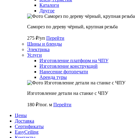
Каталоги
Другое
Саморез по дереву чёрный, крупная резьба
275 ₽/уп
Перейти
Шины и бленды
Электрика
Услуги
Изготовление платформ на ЧПУ
Изготовление конструкций
Нанесение фотопечати
Аренда туры
Изготовление детали на станке с ЧПУ
180 ₽/пог. м
Перейти
Цены
Доставка
Cертификаты
EasyCeiling
Контакты