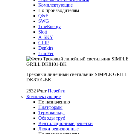
Комплектующие
По производителям
Q&F
SWG
TrueEnergy
Slott
A-SKY
CLIP
Denkirs
LumFer
Трековый линейный светильник SIMPLE GRILL
DK8101-BK
2532 ₽/шт
Перейти
Комплектующие
По назначению
Платформы
Термокольца
Обводы труб
Вентиляционные решетки
Люки ревизионные