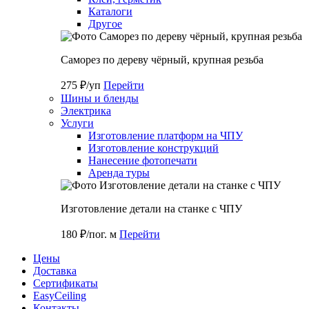
Каталоги
Другое
Саморез по дереву чёрный, крупная резьба
275 ₽/уп
Перейти
Шины и бленды
Электрика
Услуги
Изготовление платформ на ЧПУ
Изготовление конструкций
Нанесение фотопечати
Аренда туры
Изготовление детали на станке с ЧПУ
180 ₽/пог. м
Перейти
Цены
Доставка
Cертификаты
EasyCeiling
Контакты