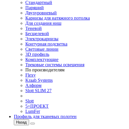
Стандартный
Парящий
Двухуровневый
Карнизы для натяжного потолка
Для создания ниш
Теневой
Бесщелевой
Электрокарнизы
Контурная подсветка
Световые линии
3D профиль
Комплектующие
Трековые системы освещения
По производителям
Flexy
Kraab Systems
Алформ
Slott SLIM 27
Slott
5+ПРОЕКТ
LumFer
Профиль для тканевых полотен
Назад