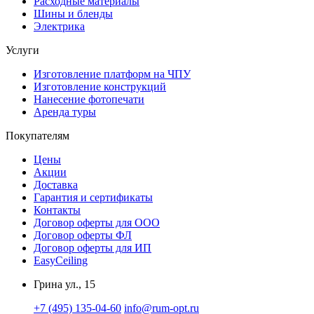
Расходные материалы
Шины и бленды
Электрика
Услуги
Изготовление платформ на ЧПУ
Изготовление конструкций
Нанесение фотопечати
Аренда туры
Покупателям
Цены
Акции
Доставка
Гарантия и сертификаты
Контакты
Договор оферты для ООО
Договор оферты ФЛ
Договор оферты для ИП
EasyCeiling
Грина ул., 15
+7 (495) 135-04-60
info@rum-opt.ru