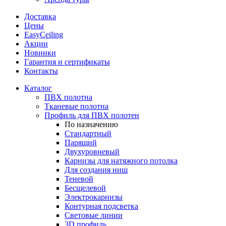
Доставка
Цены
EasyCeiling
Акции
Новинки
Гарантия и сертификаты
Контакты
Каталог
ПВХ полотна
Тканевые полотна
Профиль для ПВХ полотен
По назначению
Стандартный
Парящий
Двухуровневый
Карнизы для натяжного потолка
Для создания ниш
Теневой
Бесщелевой
Электрокарнизы
Контурная подсветка
Световые линии
3D профиль