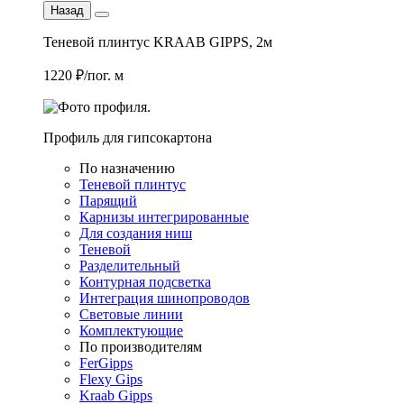
Назад
Теневой плинтус KRAAB GIPPS, 2м
1220 ₽/пог. м
Профиль для гипсокартона
По назначению
Теневой плинтус
Парящий
Карнизы интегрированные
Для создания ниш
Теневой
Разделительный
Контурная подсветка
Интеграция шинопроводов
Световые линии
Комплектующие
По производителям
FerGipps
Flexy Gips
Kraab Gipps