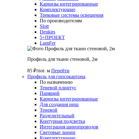
Карнизы интегрированные
Комплектующие
Трековые системы освещения
По производителям
Slott
Denkirs
5+ПРОЕКТ
LumFer
Профиль для ткани стеновой, 2м
85 ₽/пог. м
Перейти
Профиль для гипсокартона
По назначению
Теневой плинтус
Парящий
Карнизы интегрированные
Для создания ниш
Теневой
Разделительный
Контурная подсветка
Интеграция шинопроводов
Световые линии
Комплектующие