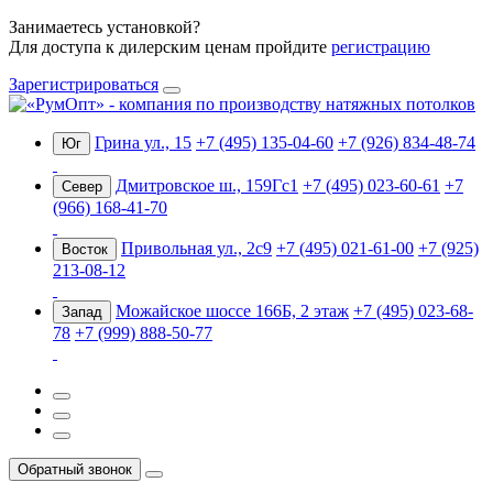
Занимаетесь установкой?
Для доступа к дилерским ценам пройдите
регистрацию
Зарегистрироваться
Грина ул., 15
+7 (495) 135-04-60
+7 (926) 834-48-74
Юг
Дмитровское ш., 159Гс1
+7 (495) 023-60-61
+7
Север
(966) 168-41-70
Привольная ул., 2с9
+7 (495) 021-61-00
+7 (925)
Восток
213-08-12
Можайское шоссе 166Б, 2 этаж
+7 (495) 023-68-
Запад
78
+7 (999) 888-50-77
Обратный звонок