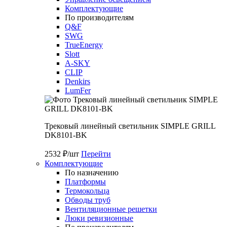
Комплектующие
По производителям
Q&F
SWG
TrueEnergy
Slott
A-SKY
CLIP
Denkirs
LumFer
Трековый линейный светильник SIMPLE GRILL
DK8101-BK
2532 ₽/шт
Перейти
Комплектующие
По назначению
Платформы
Термокольца
Обводы труб
Вентиляционные решетки
Люки ревизионные