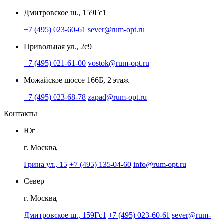
Дмитровское ш., 159Гс1
+7 (495) 023-60-61
sever@rum-opt.ru
Привольная ул., 2с9
+7 (495) 021-61-00
vostok@rum-opt.ru
Можайское шоссе 166Б, 2 этаж
+7 (495) 023-68-78
zapad@rum-opt.ru
Контакты
Юг
г. Москва,
Грина ул., 15
+7 (495) 135-04-60
info@rum-opt.ru
Север
г. Москва,
Дмитровское ш., 159Гс1
+7 (495) 023-60-61
sever@rum-