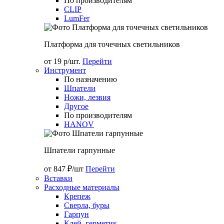
По производителям
CLIP
LumFer
Платформа для точечных светильников
от 19 р/шт.
Перейти
Инструмент
По назначению
Шпатели
Ножи, лезвия
Другое
По производителям
HANOV
Шпатели гарпунные
от 847 ₽/шт
Перейти
Вставки
Расходные материалы
Крепеж
Сверла, буры
Гарпун
Клей, герметик