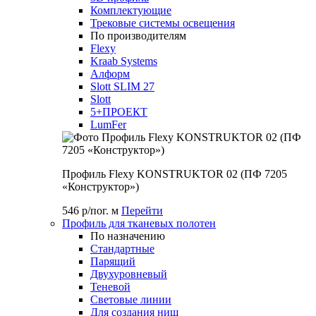
Комплектующие
Трековые системы освещения
По производителям
Flexy
Kraab Systems
Алформ
Slott SLIM 27
Slott
5+ПРОЕКТ
LumFer
Профиль Flexy KONSTRUKTOR 02 (ПФ 7205
«Конструктор»)
546 р/пог. м
Перейти
Профиль для тканевых полотен
По назначению
Стандартные
Парящий
Двухуровневый
Теневой
Световые линии
Для создания ниш