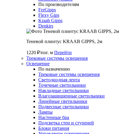
По производителям
FerGipps
Flexy Gips
Kraab Gipps
Denkirs
Теневой плинтус KRAAB GIPPS, 2м
1220 ₽/пог. м
Перейти
Трековые системы освещения
Освещение
По назначению
Трековые системы освещения
Светодиодная лента
Точечные светильники
Накладные светильники
Влагозащищенные светильники
Линейные светильники
Подвесные светильники
Лампы
Настенные бра
Подсветка стен и ступеней
Блоки питания
Управление освещением