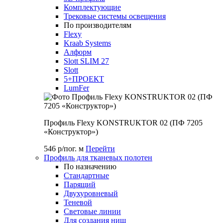
Комплектующие
Трековые системы освещения
По производителям
Flexy
Kraab Systems
Алформ
Slott SLIM 27
Slott
5+ПРОЕКТ
LumFer
Профиль Flexy KONSTRUKTOR 02 (ПФ 7205
«Конструктор»)
546 р/пог. м
Перейти
Профиль для тканевых полотен
По назначению
Стандартные
Парящий
Двухуровневый
Теневой
Световые линии
Для создания ниш