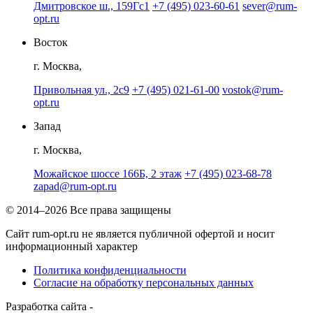
Дмитровское ш., 159Гс1
+7 (495) 023-60-61
sever@rum-
opt.ru
Восток
г. Москва,
Привольная ул., 2с9
+7 (495) 021-61-00
vostok@rum-
opt.ru
Запад
г. Москва,
Можайское шоссе 166Б, 2 этаж
+7 (495) 023-68-78
zapad@rum-opt.ru
© 2014–2026 Все права защищены
Сайт rum-opt.ru не является публичной офертой и носит
информационный характер
Политика конфиденциальности
Согласие на обработку персональных данных
Разработка сайта -