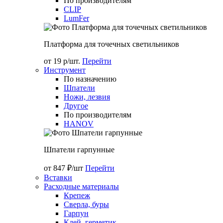
По производителям
CLIP
LumFer
Платформа для точечных светильников
от 19 р/шт.
Перейти
Инструмент
По назначению
Шпатели
Ножи, лезвия
Другое
По производителям
HANOV
Шпатели гарпунные
от 847 ₽/шт
Перейти
Вставки
Расходные материалы
Крепеж
Сверла, буры
Гарпун
Клей, герметик