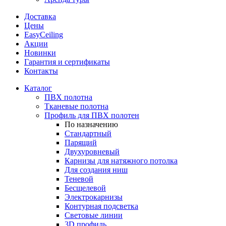
Доставка
Цены
EasyCeiling
Акции
Новинки
Гарантия и сертификаты
Контакты
Каталог
ПВХ полотна
Тканевые полотна
Профиль для ПВХ полотен
По назначению
Стандартный
Парящий
Двухуровневый
Карнизы для натяжного потолка
Для создания ниш
Теневой
Бесщелевой
Электрокарнизы
Контурная подсветка
Световые линии
3D профиль