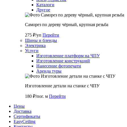
Каталоги
Другое
Саморез по дереву чёрный, крупная резьба
275 ₽/уп
Перейти
Шины и бленды
Электрика
Услуги
Изготовление платформ на ЧПУ
Изготовление конструкций
Нанесение фотопечати
Аренда туры
Изготовление детали на станке с ЧПУ
180 ₽/пог. м
Перейти
Цены
Доставка
Cертификаты
EasyCeiling
Контакты