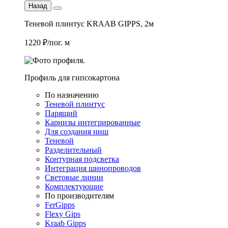
Назад
Теневой плинтус KRAAB GIPPS, 2м
1220 ₽/пог. м
Профиль для гипсокартона
По назначению
Теневой плинтус
Парящий
Карнизы интегрированные
Для создания ниш
Теневой
Разделительный
Контурная подсветка
Интеграция шинопроводов
Световые линии
Комплектующие
По производителям
FerGipps
Flexy Gips
Kraab Gipps