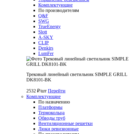
Комплектующие
По производителям
Q&F
SWG
TrueEnergy
Slott
A-SKY
CLIP
Denkirs
LumFer
Трековый линейный светильник SIMPLE GRILL
DK8101-BK
2532 ₽/шт
Перейти
Комплектующие
По назначению
Платформы
Термокольца
Обводы труб
Вентиляционные решетки
Люки ревизионные