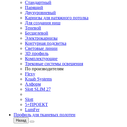
Стандартный
Парящий
Двухуровневый
Карнизы для натяжного потолка
Для создания ниш
Теневой
Бесщелевой
Электрокарнизы
Контурная подсветка
Световые линии
3D профиль
Комплектующие
Трековые системы освещения
По производителям
Flexy
Kraab Systems
Алформ
Slott SLIM 27
Slott
5+ПРОЕКТ
LumFer
Профиль для тканевых полотен
Назад