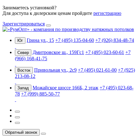
Занимаетесь установкой?
Для доступа к дилерским ценам пройдите
регистрацию
Зарегистрироваться
Грина ул., 15
+7 (495) 135-04-60
+7 (926) 834-48-74
Юг
Дмитровское ш., 159Гс1
+7 (495) 023-60-61
+7
Север
(966) 168-41-75
Привольная ул., 2с9
+7 (495) 021-61-00
+7 (925)
Восток
213-08-12
Можайское шоссе 166Б, 2 этаж
+7 (495) 023-68-
Запад
78
+7 (999) 885-50-77
Обратный звонок