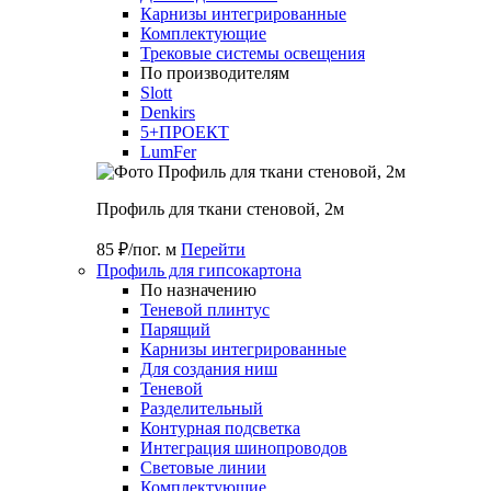
Карнизы интегрированные
Комплектующие
Трековые системы освещения
По производителям
Slott
Denkirs
5+ПРОЕКТ
LumFer
Профиль для ткани стеновой, 2м
85 ₽/пог. м
Перейти
Профиль для гипсокартона
По назначению
Теневой плинтус
Парящий
Карнизы интегрированные
Для создания ниш
Теневой
Разделительный
Контурная подсветка
Интеграция шинопроводов
Световые линии
Комплектующие