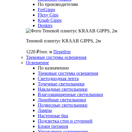
По производителям
FerGipps
Flexy Gips
Kraab Gipps
Denkirs
Теневой плинтус KRAAB GIPPS, 2м
1220 ₽/пог. м
Перейти
Трековые системы освещения
Освещение
По назначению
Трековые системы освещения
Светодиодная лента
Точечные светильники
Накладные светильники
Влагозащищенные светильники
Линейные светильники
Подвесные светильники
Лампы
Настенные бра
Подсветка стен и ступеней
Блоки питания
Управление освещением